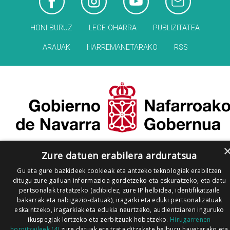
HONI BURUZ
LEGE OHARRA
PUBLIZITATEA
ARAUAK
HARREMANETARAKO
RSS
Zure datuen erabilera arduratsua
Gu eta gure bazkideek cookieak eta antzeko teknologiak erabiltzen
ditugu zure gailuan informazioa gordetzeko eta eskuratzeko, eta datu
pertsonalak tratatzeko (adibidez, zure IP helbidea, identifikatzaile
bakarrak eta nabigazio-datuak), iragarki eta eduki pertsonalizatuak
eskaintzeko, iragarkiak eta edukia neurtzeko, audientziaren inguruko
ikuspegiak lortzeko eta zerbitzuak hobetzeko.
Hirugarrenen
hornitzaileek (4)
zure datuak ere trata ditzakete helburu hauetarako eta