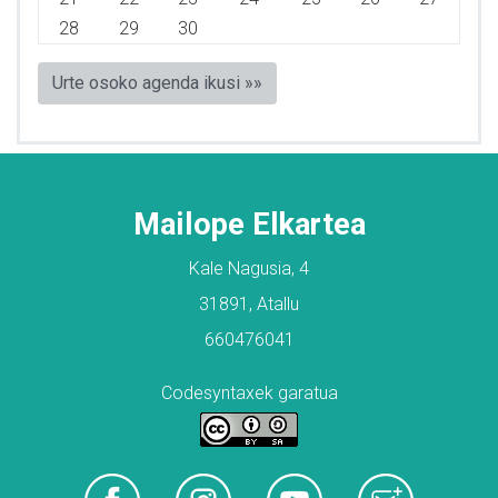
28
29
30
Urte osoko agenda ikusi »»
Mailope Elkartea
Kale Nagusia, 4
31891, Atallu
660476041
Codesyntaxek garatua