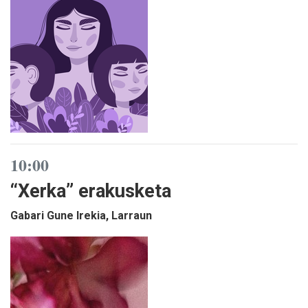
10:00
“Xerka” erakusketa
Gabari Gune Irekia, Larraun