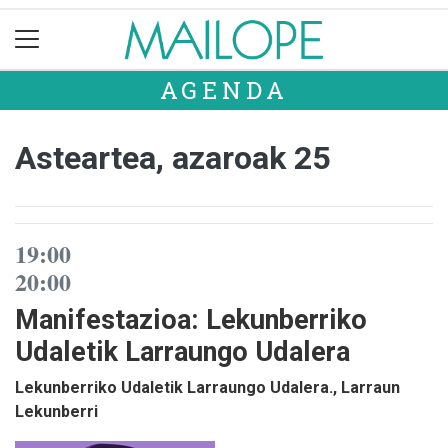
AGENDA
Asteartea, azaroak 25
19:00
20:00
Manifestazioa: Lekunberriko
Udaletik Larraungo Udalera
Lekunberriko Udaletik Larraungo Udalera., Larraun
Lekunberri