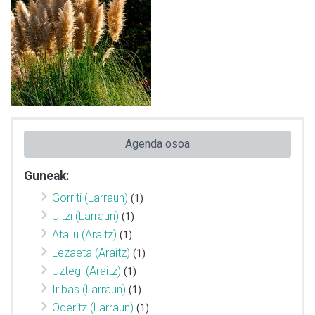
Agenda osoa
Guneak:
Gorriti (Larraun)
(1)
Uitzi (Larraun)
(1)
Atallu (Araitz)
(1)
Lezaeta (Araitz)
(1)
Uztegi (Araitz)
(1)
Iribas (Larraun)
(1)
Oderitz (Larraun)
(1)