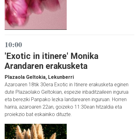
10:00
'Exotic in itinere' Monika
Arandaren erakusketa
Plazaola Geltokia, Lekunberri
Azaroaren 18tik 30era Exotic in Itinere erakusketa eginen
dute Plazaolako Geltokian, espezie inbaditzaileen ingurua
eta bereziki Panpako lezka landarearen inguruan. Horren
harira, azaroaren 22an, goizeko 11:30ean hitzaldia eta
proiekzio bat eskainiko dituzte.