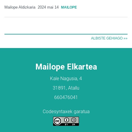
Mailope Aldizkaria
2024 mai 14
MAILOPE
ALBISTE GEHIAGO »»
Mailope Elkartea
Kale Nagusia, 4
31891, Atallu
660476041
Codesyntaxek garatua