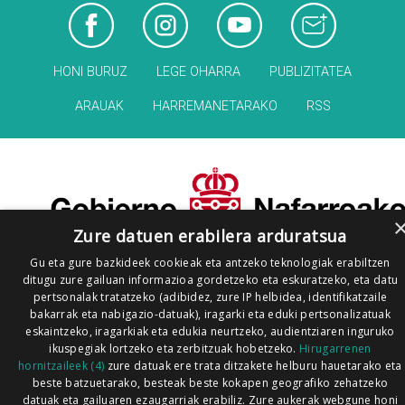
HONI BURUZ
LEGE OHARRA
PUBLIZITATEA
ARAUAK
HARREMANETARAKO
RSS
Zure datuen erabilera arduratsua
Gu eta gure bazkideek cookieak eta antzeko teknologiak erabiltzen
ditugu zure gailuan informazioa gordetzeko eta eskuratzeko, eta datu
pertsonalak tratatzeko (adibidez, zure IP helbidea, identifikatzaile
bakarrak eta nabigazio-datuak), iragarki eta eduki pertsonalizatuak
eskaintzeko, iragarkiak eta edukia neurtzeko, audientziaren inguruko
ikuspegiak lortzeko eta zerbitzuak hobetzeko.
Hirugarrenen
hornitzaileek (4)
zure datuak ere trata ditzakete helburu hauetarako eta
beste batzuetarako, besteak beste kokapen geografiko zehatzeko
datuak eta gailuaren ezaugarriak erabiliz. Zure aukerak webgune honi