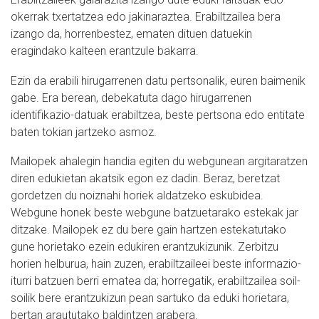
okerrak txertatzea edo jakinaraztea. Erabiltzailea bera
izango da, horrenbestez, ematen dituen datuekin
eragindako kalteen erantzule bakarra.
Ezin da erabili hirugarrenen datu pertsonalik, euren baimenik
gabe. Era berean, debekatuta dago hirugarrenen
identifikazio-datuak erabiltzea, beste pertsona edo entitate
baten tokian jartzeko asmoz.
Mailopek ahalegin handia egiten du webgunean argitaratzen
diren edukietan akatsik egon ez dadin. Beraz, beretzat
gordetzen du noiznahi horiek aldatzeko eskubidea.
Webgune honek beste webgune batzuetarako estekak jar
ditzake. Mailopek ez du bere gain hartzen estekatutako
gune horietako ezein edukiren erantzukizunik. Zerbitzu
horien helburua, hain zuzen, erabiltzaileei beste informazio-
iturri batzuen berri ematea da; horregatik, erabiltzailea soil-
soilik bere erantzukizun pean sartuko da eduki horietara,
bertan araututako baldintzen arabera.