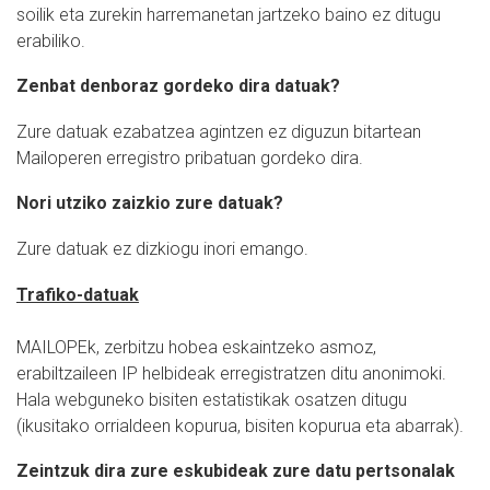
soilik eta zurekin harremanetan jartzeko baino ez ditugu
erabiliko.
Zenbat denboraz gordeko dira datuak?
Zure datuak ezabatzea agintzen ez diguzun bitartean
Mailoperen erregistro pribatuan gordeko dira.
Nori utziko zaizkio zure datuak?
Zure datuak ez dizkiogu inori emango.
Trafiko-datuak
MAILOPEk, zerbitzu hobea eskaintzeko asmoz,
erabiltzaileen IP helbideak erregistratzen ditu anonimoki.
Hala webguneko bisiten estatistikak osatzen ditugu
(ikusitako orrialdeen kopurua, bisiten kopurua eta abarrak).
Zeintzuk dira zure eskubideak zure datu pertsonalak