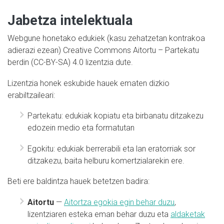
Jabetza intelektuala
Webgune honetako edukiek (kasu zehatzetan kontrakoa
adierazi ezean) Creative Commons Aitortu – Partekatu
berdin (CC-BY-SA) 4.0 lizentzia dute.
Lizentzia honek eskubide hauek ematen dizkio
erabiltzaileari:
Partekatu: edukiak kopiatu eta birbanatu ditzakezu
edozein medio eta formatutan
Egokitu: edukiak berrerabili eta lan eratorriak sor
ditzakezu, baita helburu komertzialarekin ere.
Beti ere baldintza hauek betetzen badira:
Aitortu
—
Aitortza egokia egin behar duzu
,
lizentziaren esteka eman behar duzu eta
aldaketak