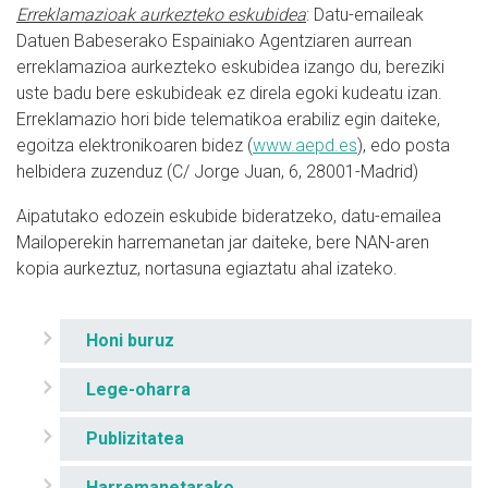
Erreklamazioak aurkezteko eskubidea
: Datu-emaileak
Datuen Babeserako Espainiako Agentziaren aurrean
erreklamazioa aurkezteko eskubidea izango du, bereziki
uste badu bere eskubideak ez direla egoki kudeatu izan.
Erreklamazio hori bide telematikoa erabiliz egin daiteke,
egoitza elektronikoaren bidez (
www.aepd.es
), edo posta
helbidera zuzenduz (C/ Jorge Juan, 6, 28001-Madrid)
Aipatutako edozein eskubide bideratzeko, datu-emailea
Mailoperekin harremanetan jar daiteke, bere NAN-aren
kopia aurkeztuz, nortasuna egiaztatu ahal izateko.
Honi buruz
Lege-oharra
Publizitatea
Harremanetarako