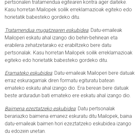
pertsonalen tratamendua egitearen kontra ager daiteke.
Kasu horretan Mailopek soilik erreklamazioak egiteko edo
horietatik babesteko gordeko ditu.
Tratamendua mugatzearen eskubidea
: Datu-emaileak
Mailoperi eskatu ahal izango dio behin-behinean eta
erabilera zehatzetarako ez erabiltzeko bere datu
pertsonalak. Kasu horretan Mailopek soilik erreklamazioak
egiteko edo horietatik babesteko gordeko ditu.
Eramateko eskubidea
: Datu-emaileak Mailoperi bere datuak
erraz eskuragarriak diren formatu egituratu batean
emateko eskatu ahal izango dio. Era berean bere datuak
beste arduradun bati emateko ere eskatu ahal izango dio.
Baimena ezeztatzeko eskubidea
: Datu pertsonalak
berariazko baimena emanez eskuratu ditu Mailopek, baina
datu-emaileak baimen hori ezeztatzeko eskubidea izango
du edozein unetan.