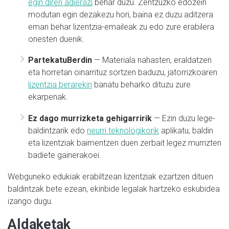
egin diren adierazi
behar duzu. Zentzuzko edozein
modutan egin dezakezu hori, baina ez duzu aditzera
eman behar lizentzia-emaileak zu edo zure erabilera
onesten duenik.
PartekatuBerdin
— Materiala nahasten, eraldatzen
eta horretan oinarrituz sortzen baduzu, jatorrizkoaren
lizentzia berarekin
banatu beharko dituzu zure
ekarpenak.
Ez dago murrizketa gehigarririk
— Ezin duzu lege-
baldintzarik edo
neurri teknologikorik
aplikatu, baldin
eta lizentziak baimentzen duen zerbait legez murrizten
badiete gainerakoei.
Webguneko edukiak erabiltzean lizentziak ezartzen dituen
baldintzak bete ezean, ekinbide legalak hartzeko eskubidea
izango dugu.
Aldaketak