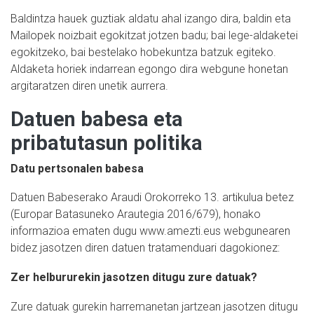
Baldintza hauek guztiak aldatu ahal izango dira, baldin eta
Mailopek noizbait egokitzat jotzen badu; bai lege-aldaketei
egokitzeko, bai bestelako hobekuntza batzuk egiteko.
Aldaketa horiek indarrean egongo dira webgune honetan
argitaratzen diren unetik aurrera.
Datuen babesa eta
pribatutasun politika
Datu pertsonalen babesa
Datuen Babeserako Araudi Orokorreko 13. artikulua betez
(Europar Batasuneko Arautegia 2016/679), honako
informazioa ematen dugu www.amezti.eus webgunearen
bidez jasotzen diren datuen tratamenduari dagokionez:
Zer helbururekin jasotzen ditugu zure datuak?
Zure datuak gurekin harremanetan jartzean jasotzen ditugu