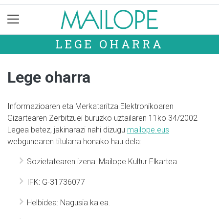
LEGE OHARRA
Lege oharra
Informazioaren eta Merkataritza Elektronikoaren
Gizartearen Zerbitzuei buruzko uztailaren 11ko 34/2002
Legea betez, jakinarazi nahi dizugu
mailope.eus
webgunearen titularra honako hau dela:
Sozietatearen izena: Mailope Kultur Elkartea
IFK: G-31736077
Helbidea: Nagusia kalea.