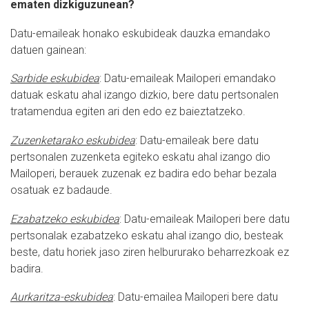
ematen dizkiguzunean?
Datu-emaileak honako eskubideak dauzka emandako
datuen gainean:
Sarbide eskubidea
: Datu-emaileak Mailoperi emandako
datuak eskatu ahal izango dizkio, bere datu pertsonalen
tratamendua egiten ari den edo ez baieztatzeko.
Zuzenketarako eskubidea
: Datu-emaileak bere datu
pertsonalen zuzenketa egiteko eskatu ahal izango dio
Mailoperi, berauek zuzenak ez badira edo behar bezala
osatuak ez badaude.
Ezabatzeko eskubidea
: Datu-emaileak Mailoperi bere datu
pertsonalak ezabatzeko eskatu ahal izango dio, besteak
beste, datu horiek jaso ziren helbururako beharrezkoak ez
badira.
Aurkaritza-eskubidea
: Datu-emailea Mailoperi bere datu