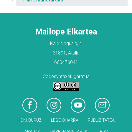
Mailope Elkartea
Kale Nagusia, 4
31891, Atallu
660476041
Codesyntaxek garatua
HONI BURUZ
LEGE OHARRA
PUBLIZITATEA
ARAUAK
HARREMANETARAKO
RSS