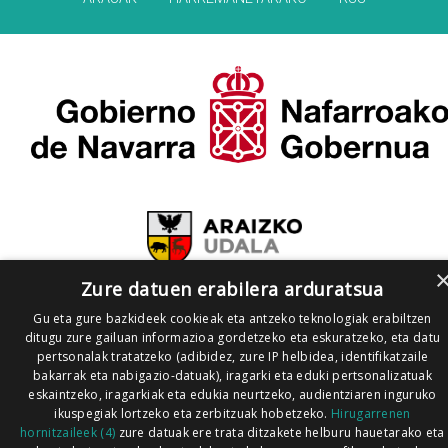
Zure datuen erabilera arduratsua
Gu eta gure bazkideek cookieak eta antzeko teknologiak erabiltzen
ditugu zure gailuan informazioa gordetzeko eta eskuratzeko, eta datu
pertsonalak tratatzeko (adibidez, zure IP helbidea, identifikatzaile
bakarrak eta nabigazio-datuak), iragarki eta eduki pertsonalizatuak
eskaintzeko, iragarkiak eta edukia neurtzeko, audientziaren inguruko
ikuspegiak lortzeko eta zerbitzuak hobetzeko.
Hirugarrenen
hornitzaileek (4)
zure datuak ere trata ditzakete helburu hauetarako eta