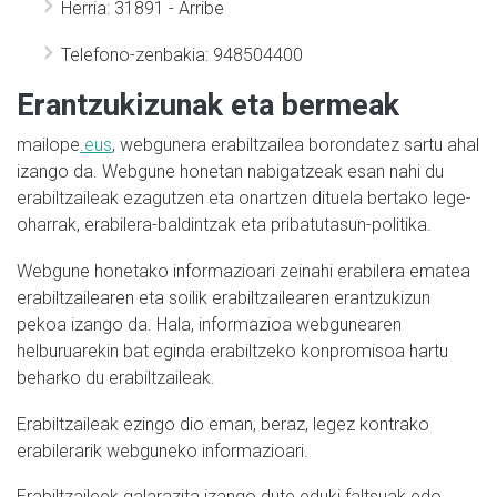
Herria: 31891 - Arribe
Telefono-zenbakia: 948504400
Erantzukizunak eta bermeak
mailope
.eus
, webgunera erabiltzailea borondatez sartu ahal
izango da. Webgune honetan nabigatzeak esan nahi du
erabiltzaileak ezagutzen eta onartzen dituela bertako lege-
oharrak, erabilera-baldintzak eta pribatutasun-politika.
Webgune honetako informazioari zeinahi erabilera ematea
erabiltzailearen eta soilik erabiltzailearen erantzukizun
pekoa izango da. Hala, informazioa webgunearen
helburuarekin bat eginda erabiltzeko konpromisoa hartu
beharko du erabiltzaileak.
Erabiltzaileak ezingo dio eman, beraz, legez kontrako
erabilerarik webguneko informazioari.
Erabiltzaileek galarazita izango dute eduki faltsuak edo