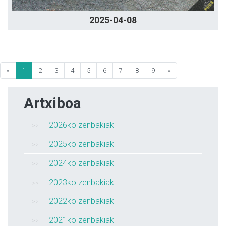
2025-04-08
«
1
2
3
4
5
6
7
8
9
»
Artxiboa
2026ko zenbakiak
2025ko zenbakiak
2024ko zenbakiak
2023ko zenbakiak
2022ko zenbakiak
2021ko zenbakiak