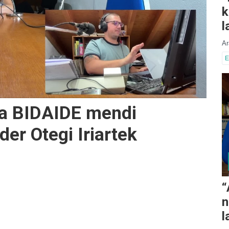
k
l
Ar
E
ora BIDAIDE mendi
der Otegi Iriartek
“
n
l