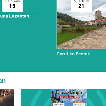
ABUZTUAK
ABUZTUAK
15
21
guna Lezaetan
Gorritiko Festak
en