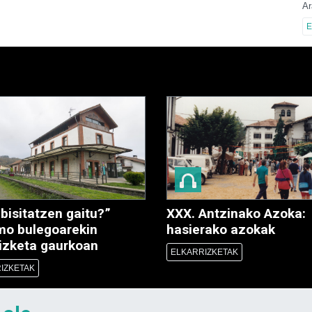
Ar
E
bisitatzen gaitu?”
XXX. Antzinako Azoka:
mo bulegoarekin
hasierako azokak
rizketa gaurkoan
ELKARRIZKETAK
IZKETAK