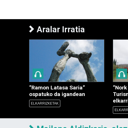
Aralar Irratia
“Ramon Latasa Saria”
“Nork 
ospatuko da igandean
Turis
elkar
ELKARRIZKETAK
ELKARR