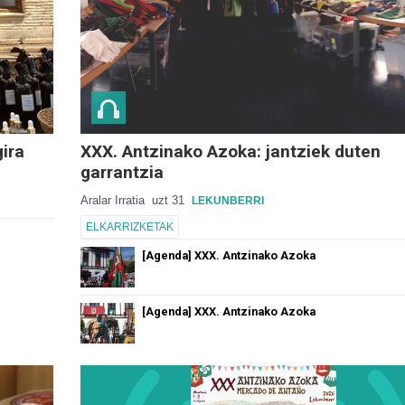
ira
XXX. Antzinako Azoka: jantziek duten
garrantzia
Aralar Irratia
uzt 31
LEKUNBERRI
ELKARRIZKETAK
[Agenda] XXX. Antzinako Azoka
[Agenda] XXX. Antzinako Azoka