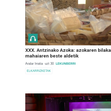
XXX. Antzinako Azoka: azokaren bilak
mahaiaren beste aldetik
Aralar Irratia
uzt 30
LEKUNBERRI
ELKARRIZKETAK