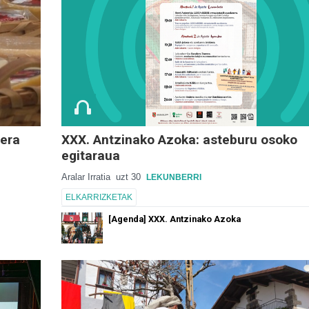
aera
XXX. Antzinako Azoka: asteburu osoko
egitaraua
Aralar Irratia
uzt 30
LEKUNBERRI
ELKARRIZKETAK
[Agenda] XXX. Antzinako Azoka