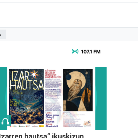
A
Izarren hautsa” ikuskizun