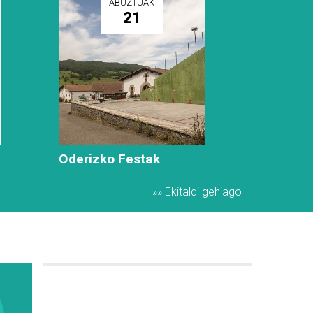
ABUZTUAK
21
Oderizko Festak
»» Ekitaldi gehiago