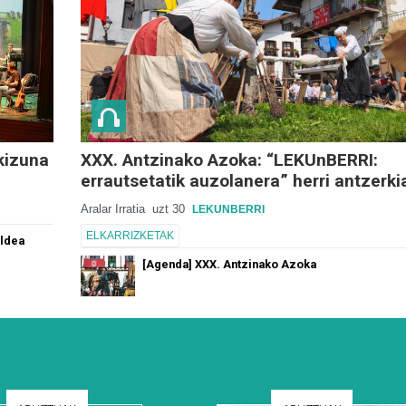
kizuna
XXX. Antzinako Azoka: “LEKUnBERRI:
errautsetatik auzolanera” herri antzerki
Aralar Irratia
uzt 30
LEKUNBERRI
ELKARRIZKETAK
aldea
[Agenda] XXX. Antzinako Azoka