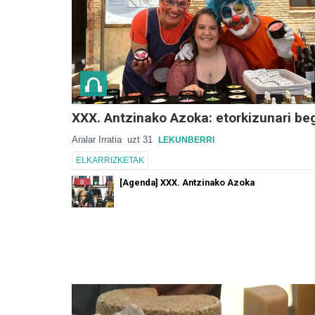
XXX. Antzinako Azoka: etorkizunari beg
Aralar Irratia
uzt 31
LEKUNBERRI
ELKARRIZKETAK
[Agenda] XXX. Antzinako Azoka