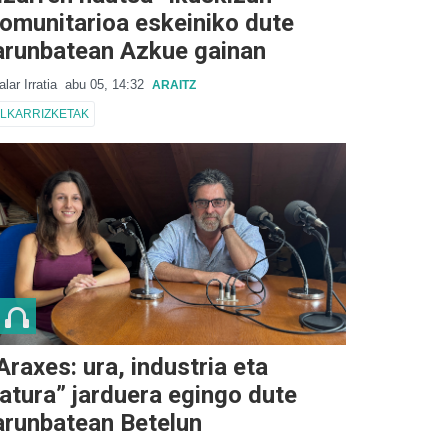
omunitarioa eskeiniko dute
arunbatean Azkue gainan
alar Irratia
abu 05, 14:32
ARAITZ
LKARRIZKETAK
Araxes: ura, industria eta
atura” jarduera egingo dute
arunbatean Betelun