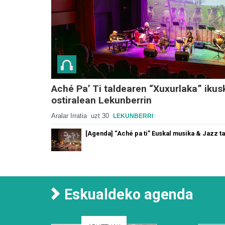
Aché Pa’ Ti taldearen “Xuxurlaka” ikus
ostiralean Lekunberrin
Aralar Irratia
uzt 30
LEKUNBERRI
[Agenda] “Aché pa ti” Euskal musika & Jazz t
Eskualdeko agenda