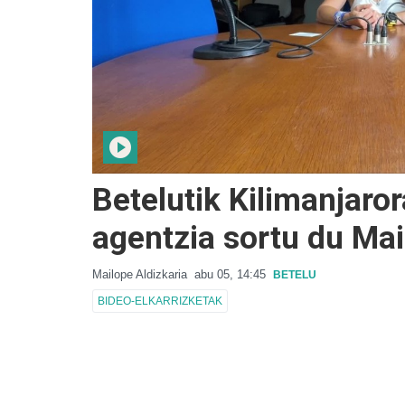
Betelutik Kilimanjar
agentzia sortu du Mai
Mailope Aldizkaria
abu 05, 14:45
BETELU
BIDEO-ELKARRIZKETAK