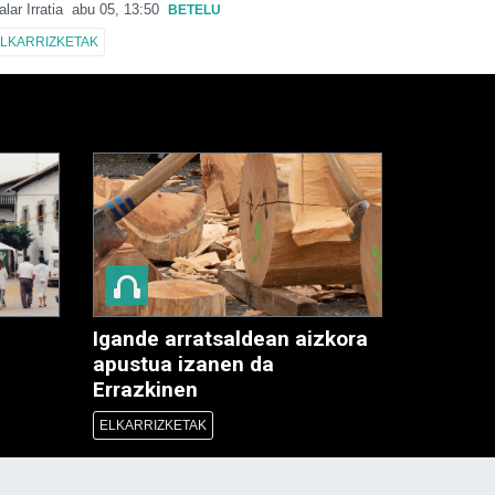
alar Irratia
abu 05, 13:50
BETELU
LKARRIZKETAK
Igande arratsaldean aizkora
apustua izanen da
Errazkinen
ELKARRIZKETAK