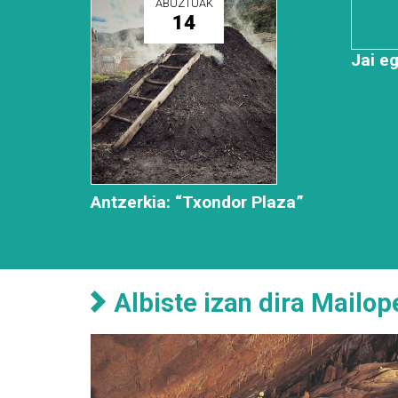
ABUZTUAK
14
Jai e
Antzerkia: “Txondor Plaza”
Albiste izan dira Mailop