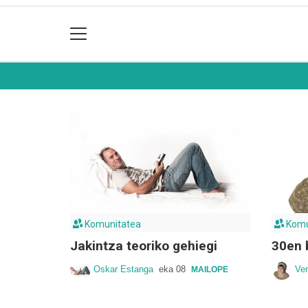
Komunitatea
Komu
Jakintza teoriko gehiegi
30en 
Oskar Estanga
eka 08
Ver
MAILOPE