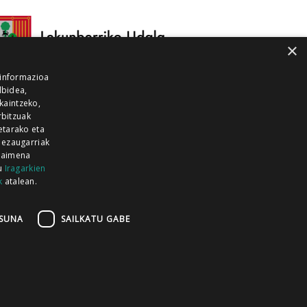
×
 informazioa
lbidea,
skaintzeko,
rbitzuak
etarako eta
 ezaugarriak
 baimena
zu
Iragarkien
k
atalean.
EITIA GUKA
AZKOITIA GUKA
BARRENA
GUKA
GUKA TELEBISTA
HIRUKA
SUNA
SAILKATU GABE
Z GUKA
ZUMAIA GUKA
28 KANALA