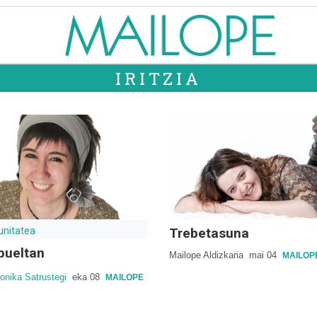
IRITZIA
nitatea
Trebetasuna
bueltan
Mailope Aldizkaria
mai 04
MAILOP
onika Satrustegi
eka 08
MAILOPE