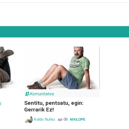
Komunitatea
Sentitu, pentsatu, egin:
E
Gerrarik Ez!
Koldo Nuñez
api 06
MAILOPE