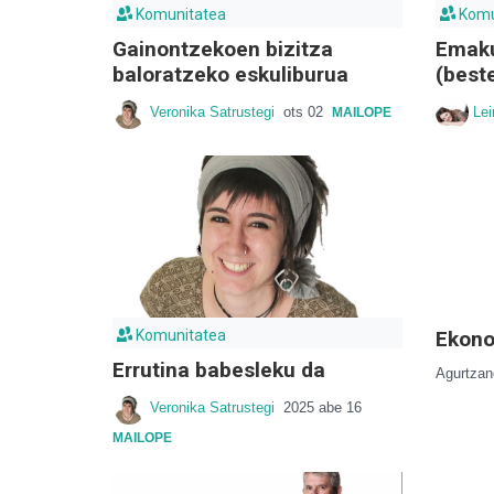
Komunitatea
Komu
Gainontzekoen bizitza
Emaku
baloratzeko eskuliburua
(best
Veronika Satrustegi
ots 02
Lei
MAILOPE
Komunitatea
Ekon
Errutina babesleku da
Agurtzan
Veronika Satrustegi
2025 abe 16
MAILOPE