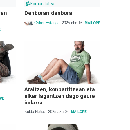
Komunitatea
ren
Denborari denbora
Oskar Estanga
2025 abe 16
MAILOPE
E
Araitzen, konpartitzean eta
elkar laguntzen dago geure
PE
indarra
Koldo Nuñez
2025 aza 04
MAILOPE