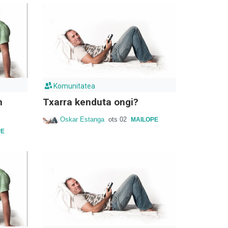
Komunitatea
n
Txarra kenduta ongi?
Oskar Estanga
ots 02
MAILOPE
PE