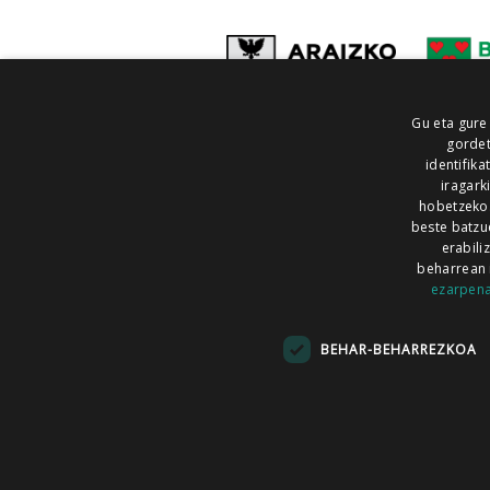
Gu eta gure
gordet
identifika
iragark
hobetzeko
beste batzu
erabili
beharrean 
ezarpen
AIARALDEA
AIKOR
AIURRI
ALEA
BEGITU
ERRAN
EUSKALERRIA IRRA
BEHAR-BEHARREZKOA
KRONIKA
MAILOPE
NOAUA
O