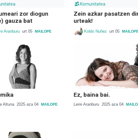
nitatea
Komunitatea
meari zor diogun
Zein azkar pasatzen di
e) gauza bat
urteak!
re Aranburu
urt 05
Koldo Nuñez
urt 05
MAILOPE
MAILOP
omika
Ez, baina bai.
e Altuna
2025 aza 04
Leire Aranburu
2025 aza 04
MAILOPE
MAILO