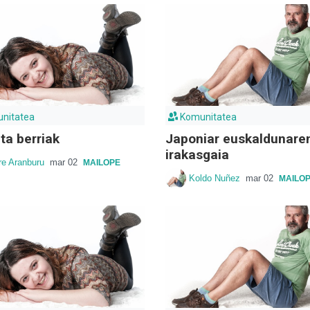
nitatea
Komunitatea
ta berriak
Japoniar euskaldunare
irakasgaia
re Aranburu
mar 02
MAILOPE
Koldo Nuñez
mar 02
MAILO