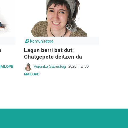
Komunitatea
n
Lagun berri bat dut:
Chatgepete deitzen da
Veronika Satrustegi
2025 mai 30
AILOPE
MAILOPE