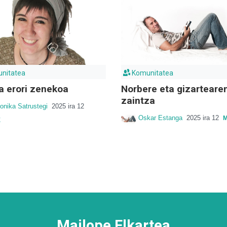
nitatea
Komunitatea
a erori zenekoa
Norbere eta gizarteare
zaintza
onika Satrustegi
2025 ira 12
Oskar Estanga
2025 ira 12
M
E
Mailope Elkartea