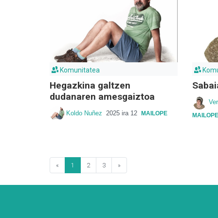
Komunitatea
Komu
Hegazkina galtzen
Sabai
dudanaren amesgaiztoa
Ver
Koldo Nuñez
2025 ira 12
MAILOPE
MAILOP
«
1
2
3
»