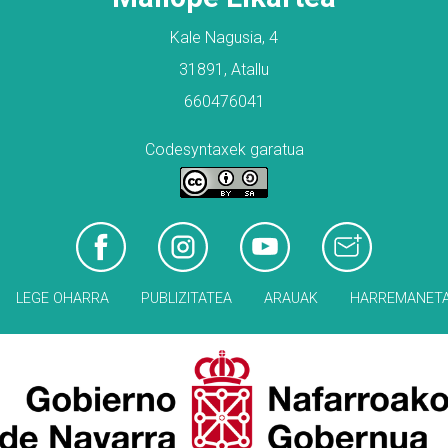
Kale Nagusia, 4
31891, Atallu
660476041
Codesyntaxek garatua
LEGE OHARRA
PUBLIZITATEA
ARAUAK
HARREMANET