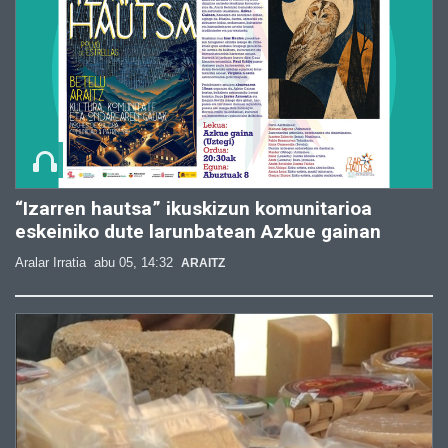
“Izarren hautsa” ikuskizun komunitarioa
eskeiniko dute larunbatean Azkue gainan
Aralar Irratia
abu 05, 14:32
ARAITZ