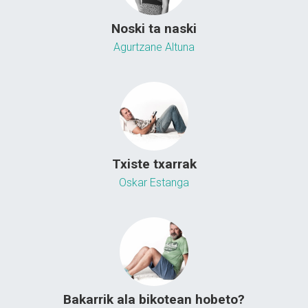
Noski ta naski
Agurtzane Altuna
Txiste txarrak
Oskar Estanga
Bakarrik ala bikotean hobeto?