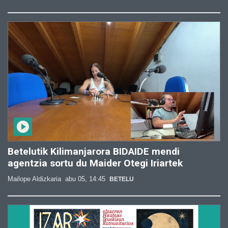
Betelutik Kilimanjarora BIDAIDE mendi
agentzia sortu du Maider Otegi Iriartek
Mailope Aldizkaria
abu 05, 14:45
BETELU