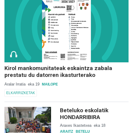
Kirol mankomunitateak eskaintza zabala
prestatu du datorren ikasturterako
Aralar Irratia
eka 19
MAILOPE
ELKARRIZKETAK
Beteluko eskolatik
HONDARRIBIRA
Araxes Ikastetxea
eka 18
ARAITZ
BETELU