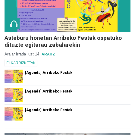
Asteburu honetan Arribeko Festak ospatuko
dituzte egitarau zabalarekin
Aralar Irratia
uzt 14
ARAITZ
ELKARRIZKETAK
[Agenda] Arribeko Festak
[Agenda] Arribeko Festak
[Agenda] Arribeko Festak