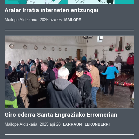
Aralar Irratia interneten entzungai
Mailope Aldizkaria
2025 aza 05
MAILOPE
Giro ederra Santa Engraziako Erromerian
Mailope Aldizkaria
2025 api 28
LARRAUN
LEKUNBERRI