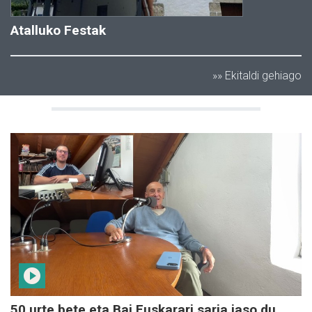
Atalluko Festak
»» Ekitaldi gehiago
50 urte bete eta Bai Euskarari saria jaso du