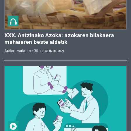
XXX. Antzinako Azoka: azokaren bilakaera
mahaiaren beste aldetik
Aralar Irratia
uzt 30
LEKUNBERRI