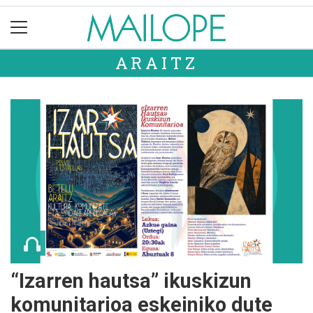
ARAITZ
“Izarren hautsa” ikuskizun
komunitarioa eskeiniko dute