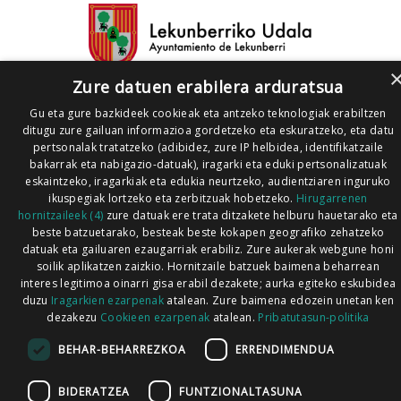
Zure datuen erabilera arduratsua
Gu eta gure bazkideek cookieak eta antzeko teknologiak erabiltzen
ditugu zure gailuan informazioa gordetzeko eta eskuratzeko, eta datu
pertsonalak tratatzeko (adibidez, zure IP helbidea, identifikatzaile
bakarrak eta nabigazio-datuak), iragarki eta eduki pertsonalizatuak
eskaintzeko, iragarkiak eta edukia neurtzeko, audientziaren inguruko
ikuspegiak lortzeko eta zerbitzuak hobetzeko.
Hirugarrenen
hornitzaileek (4)
zure datuak ere trata ditzakete helburu hauetarako eta
beste batzuetarako, besteak beste kokapen geografiko zehatzeko
datuak eta gailuaren ezaugarriak erabiliz. Zure aukerak webgune honi
soilik aplikatzen zaizkio. Hornitzaile batzuek baimena beharrean
interes legitimoa oinarri gisa erabil dezakete; aurka egiteko eskubidea
duzu
Iragarkien ezarpenak
atalean. Zure baimena edozein unetan ken
dezakezu
Cookieen ezarpenak
atalean.
Pribatutasun-politika
BEHAR-BEHARREZKOA
ERRENDIMENDUA
BIDERATZEA
FUNTZIONALTASUNA