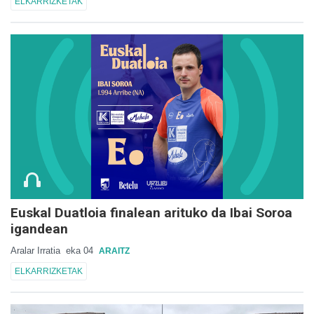
ELKARRIZKETAK
Euskal Duatloia finalean arituko da Ibai Soroa
igandean
Aralar Irratia
eka 04
ARAITZ
ELKARRIZKETAK