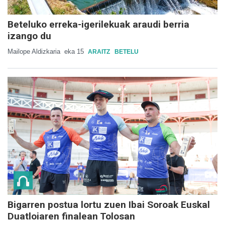
Beteluko erreka-igerilekuak araudi berria
izango du
Mailope Aldizkaria
eka 15
ARAITZ
BETELU
Bigarren postua lortu zuen Ibai Soroak Euskal
Duatloiaren finalean Tolosan