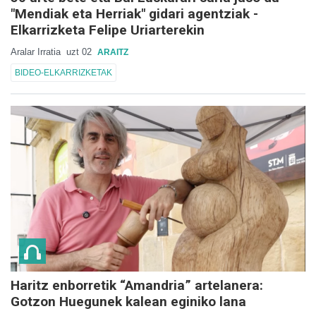
"Mendiak eta Herriak" gidari agentziak -
Elkarrizketa Felipe Uriarterekin
Aralar Irratia
uzt 02
ARAITZ
BIDEO-ELKARRIZKETAK
Haritz enborretik “Amandria” artelanera:
Gotzon Huegunek kalean eginiko lana