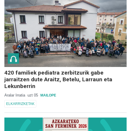
420 familiek pediatra zerbitzurik gabe
jarraitzen dute Araitz, Betelu, Larraun eta
Lekunberrin
Aralar Irratia
uzt 05
MAILOPE
ELKARRIZKETAK