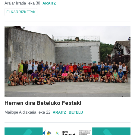
Aralar Irratia
eka 30
ARAITZ
ELKARRIZKETAK
Hemen dira Beteluko Festak!
Mailope Aldizkaria
eka 22
ARAITZ
BETELU