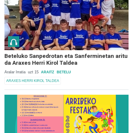
Beteluko Sanpedrotan eta Sanferminetan aritu
da Araxes Herri Kirol Taldea
Aralar Irratia
uzt 15
ARAITZ
BETELU
ARAXES HERRI KIROL TALDEA