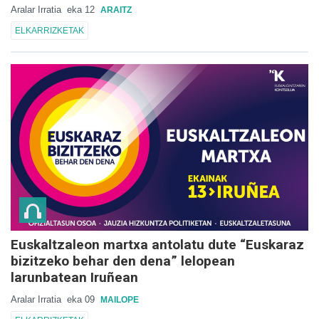
Aralar Irratia
eka 12
ARAITZ
ELKARRIZKETAK
Euskaltzaleon martxa antolatu dute “Euskaraz
bizitzeko behar den dena” lelopean
larunbatean Iruñean
Aralar Irratia
eka 09
MAILOPE