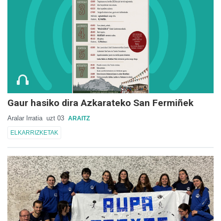
Gaur hasiko dira Azkarateko San Fermiñek
Aralar Irratia
uzt 03
ARAITZ
ELKARRIZKETAK