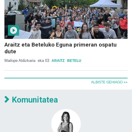
Araitz eta Beteluko Eguna primeran ospatu
dute
Mailope Aldizkaria
eka 03
ARAITZ
BETELU
ALBISTE GEHIAGO »»
Komunitatea