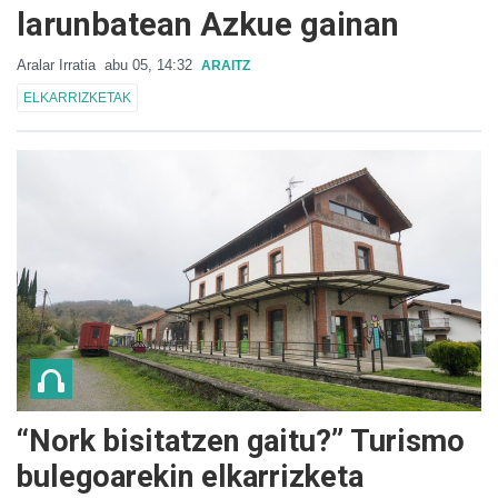
larunbatean Azkue gainan
Aralar Irratia
abu 05, 14:32
ARAITZ
ELKARRIZKETAK
“Nork bisitatzen gaitu?” Turismo
bulegoarekin elkarrizketa