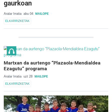
gaurkoan
Aralar Irratia
abu 04
MAILOPE
ELKARRIZKETAK
Martxan da aurtengo “Plazaola-Mendialdea
Ezagutu” programa
Aralar Irratia
uzt 28
MAILOPE
ELKARRIZKETAK