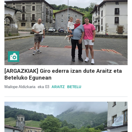
[ARGAZKIAK] Giro ederra izan dute Araitz eta
Beteluko Egunean
Mailope Aldizkaria
eka 03
ARAITZ
BETELU