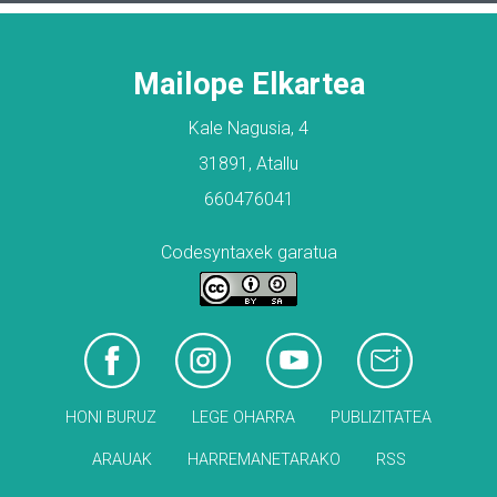
Mailope Elkartea
Kale Nagusia, 4
31891, Atallu
660476041
Codesyntaxek garatua
HONI BURUZ
LEGE OHARRA
PUBLIZITATEA
ARAUAK
HARREMANETARAKO
RSS