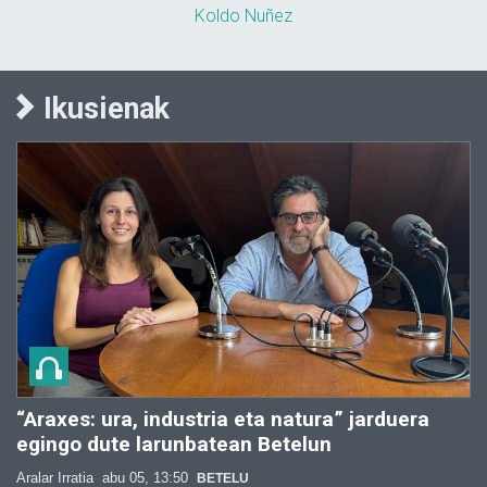
Koldo Nuñez
Ikusienak
“Araxes: ura, industria eta natura” jarduera
egingo dute larunbatean Betelun
Aralar Irratia
abu 05, 13:50
BETELU