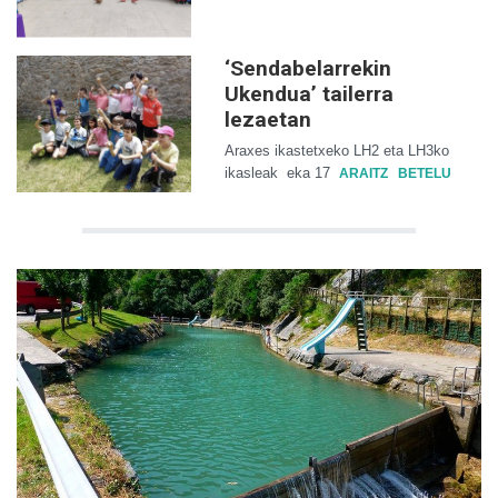
‘Sendabelarrekin
Ukendua’ tailerra
lezaetan
Araxes ikastetxeko LH2 eta LH3ko
ikasleak
eka 17
ARAITZ
BETELU