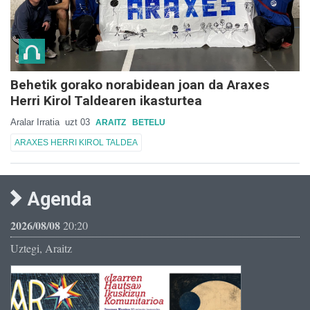
Behetik gorako norabidean joan da Araxes
Herri Kirol Taldearen ikasturtea
Aralar Irratia
uzt 03
ARAITZ
BETELU
ARAXES HERRI KIROL TALDEA
Agenda
2026/08/08
20:20
Uztegi, Araitz