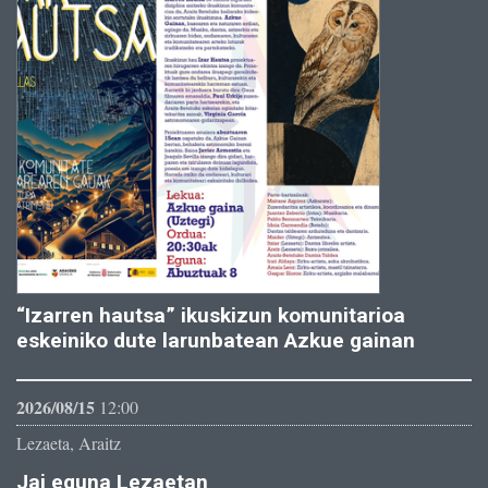
“Izarren hautsa” ikuskizun komunitarioa
eskeiniko dute larunbatean Azkue gainan
2026/08/15
12:00
Lezaeta, Araitz
Jai eguna Lezaetan