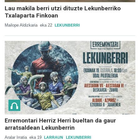
Lau makila berri utzi dituzte Lekunberriko
Txalaparta Finkoan
Mailope Aldizkaria
eka 22
LEKUNBERRI
Erremontari Herriz Herri bueltan da gaur
arratsaldean Lekunberrin
Aralar Irratia
eka 19
LARRAUN
LEKUNBERRI