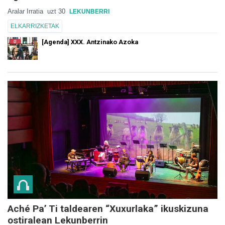
Aralar Irratia
uzt 30
LEKUNBERRI
ELKARRIZKETAK
[Agenda] XXX. Antzinako Azoka
Aché Pa’ Ti taldearen “Xuxurlaka” ikuskizuna
ostiralean Lekunberrin