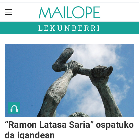
LEKUNBERRI
“Ramon Latasa Saria” ospatuko
da igandean