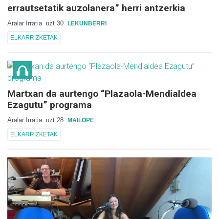
errautsetatik auzolanera” herri antzerkia
Aralar Irratia
uzt 30
LEKUNBERRI
ELKARRIZKETAK
Martxan da aurtengo “Plazaola-Mendialdea
Ezagutu” programa
Aralar Irratia
uzt 28
MAILOPE
ELKARRIZKETAK