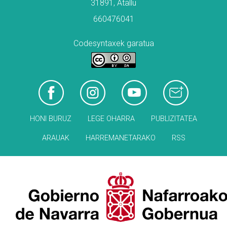
31891, Atallu
660476041
Codesyntaxek garatua
HONI BURUZ
LEGE OHARRA
PUBLIZITATEA
ARAUAK
HARREMANETARAKO
RSS