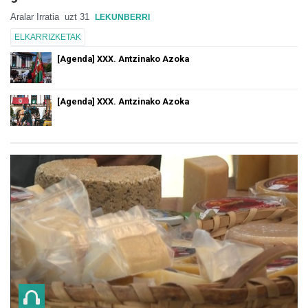
Aralar Irratia
uzt 31
LEKUNBERRI
ELKARRIZKETAK
[Agenda] XXX. Antzinako Azoka
[Agenda] XXX. Antzinako Azoka