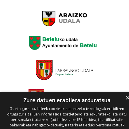
Zure datuen erabilera arduratsua
Gu eta gure bazkideek cookieak eta antzeko teknologiak erabiltzen
ditugu zure gailuan informazioa gordetzeko eta eskuratzeko, eta datu
pertsonalak tratatzeko (adibidez, zure IP helbidea, identifikatzaile
bakarrak eta nabigazio-datuak), iragarki eta eduki pertsonalizatuak