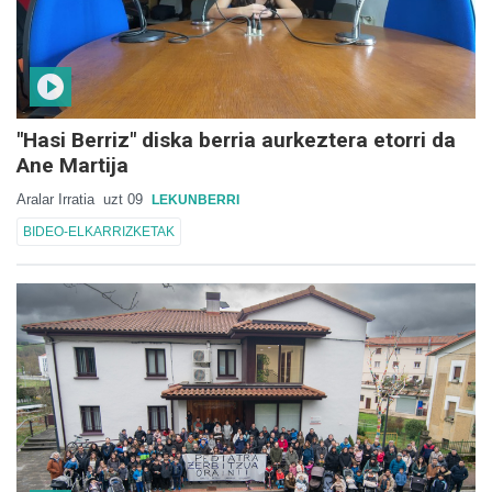
"Hasi Berriz" diska berria aurkeztera etorri da
Ane Martija
Aralar Irratia
uzt 09
LEKUNBERRI
BIDEO-ELKARRIZKETAK