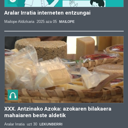
Aralar Irratia interneten entzungai
Mailope Aldizkaria
2025 aza 05
MAILOPE
XXX. Antzinako Azoka: azokaren bilakaera
mahaiaren beste aldetik
Aralar Irratia
uzt 30
LEKUNBERRI