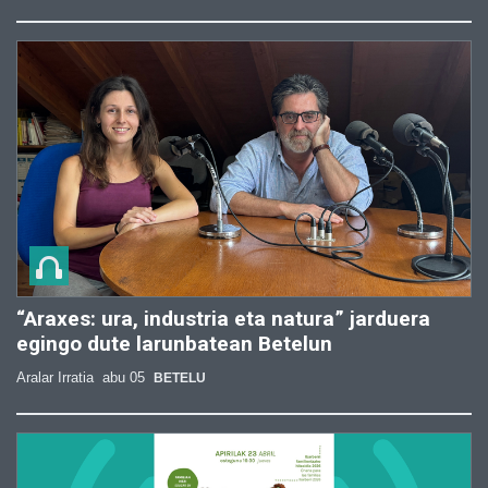
“Araxes: ura, industria eta natura” jarduera
egingo dute larunbatean Betelun
Aralar Irratia
abu 05
BETELU