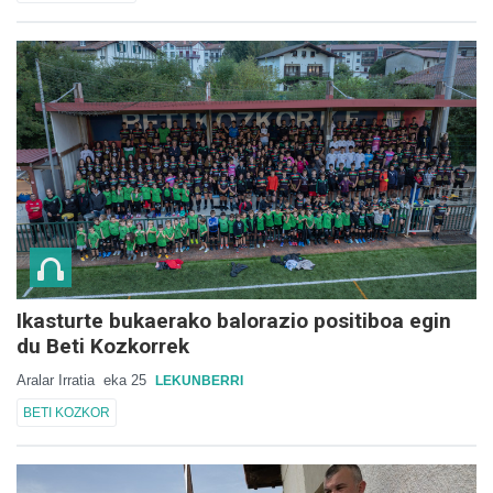
Ikasturte bukaerako balorazio positiboa egin
du Beti Kozkorrek
Aralar Irratia
eka 25
LEKUNBERRI
BETI KOZKOR