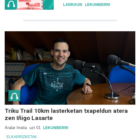
LARRAUN
LEKUNBERRI
Triku Trail 10km lasterketan txapeldun atera
zen Iñigo Lasarte
Aralar Irratia
uzt 01
LEKUNBERRI
ELKARRIZKETAK