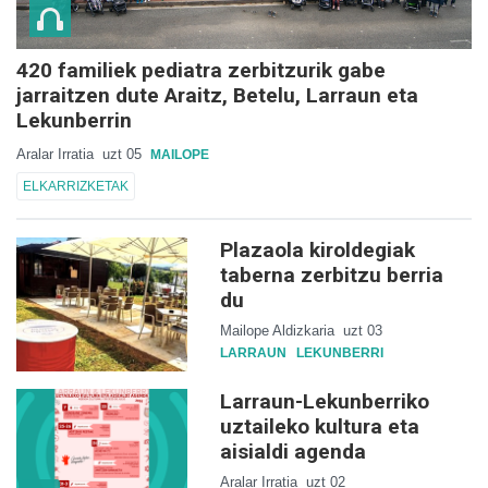
420 familiek pediatra zerbitzurik gabe
jarraitzen dute Araitz, Betelu, Larraun eta
Lekunberrin
Aralar Irratia
uzt 05
MAILOPE
ELKARRIZKETAK
Plazaola kiroldegiak
taberna zerbitzu berria
du
Mailope Aldizkaria
uzt 03
LARRAUN
LEKUNBERRI
Larraun-Lekunberriko
uztaileko kultura eta
aisialdi agenda
Aralar Irratia
uzt 02