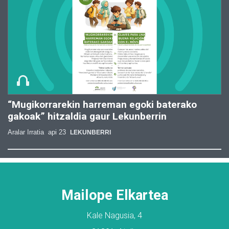
“Mugikorrarekin harreman egoki baterako
gakoak” hitzaldia gaur Lekunberrin
Aralar Irratia
api 23
LEKUNBERRI
Mailope Elkartea
Kale Nagusia, 4