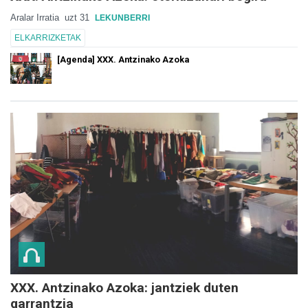
Aralar Irratia
uzt 31
LEKUNBERRI
ELKARRIZKETAK
[Agenda] XXX. Antzinako Azoka
XXX. Antzinako Azoka: jantziek duten
garrantzia