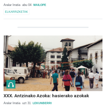
Aralar Irratia
abu 04
MAILOPE
ELKARRIZKETAK
XXX. Antzinako Azoka: hasierako azokak
Aralar Irratia
uzt 31
LEKUNBERRI