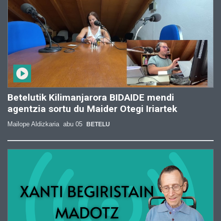
Betelutik Kilimanjarora BIDAIDE mendi
agentzia sortu du Maider Otegi Iriartek
Mailope Aldizkaria
abu 05
BETELU