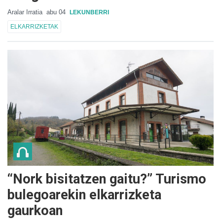
Aralar Irratia
abu 04
LEKUNBERRI
ELKARRIZKETAK
“Nork bisitatzen gaitu?” Turismo
bulegoarekin elkarrizketa
gaurkoan