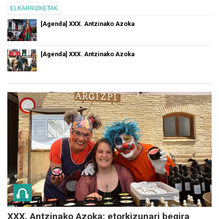
ELKARRIZKETAK
[Agenda] XXX. Antzinako Azoka
[Agenda] XXX. Antzinako Azoka
XXX. Antzinako Azoka: etorkizunari begira