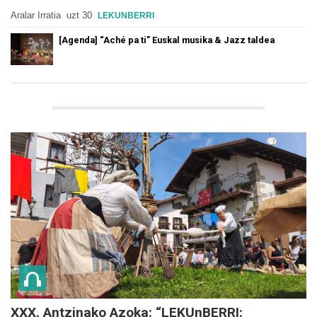
Aralar Irratia
uzt 30
LEKUNBERRI
[Agenda] “Aché pa ti” Euskal musika & Jazz taldea
XXX. Antzinako Azoka: “LEKUnBERRI: