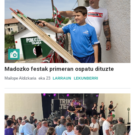
Madozko festak primeran ospatu dituzte
Mailope Aldizkaria
eka 23
LARRAUN
LEKUNBERRI