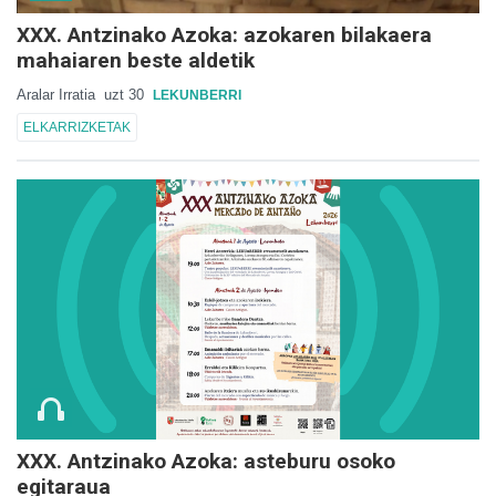
XXX. Antzinako Azoka: azokaren bilakaera
mahaiaren beste aldetik
Aralar Irratia
uzt 30
LEKUNBERRI
ELKARRIZKETAK
XXX. Antzinako Azoka: asteburu osoko
egitaraua