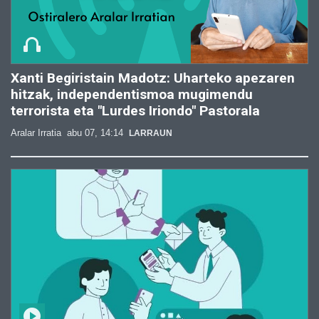
Xanti Begiristain Madotz: Uharteko apezaren
hitzak, independentismoa mugimendu
terrorista eta "Lurdes Iriondo" Pastorala
Aralar Irratia
abu 07, 14:14
LARRAUN