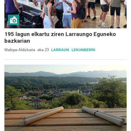
195 lagun elkartu ziren Larraungo Eguneko
bazkarian
Mailope Aldizkaria
eka 23
LARRAUN
LEKUNBERRI