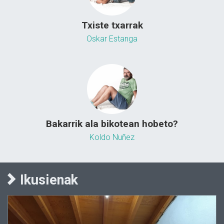
Txiste txarrak
Oskar Estanga
Bakarrik ala bikotean hobeto?
Koldo Nuñez
Ikusienak