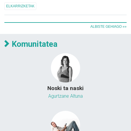
ELKARRIZKETAK
ALBISTE GEHIAGO »»
Komunitatea
Noski ta naski
Agurtzane Altuna