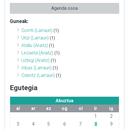
Agenda osoa
Guneak:
Gorriti (Larraun)
(1)
Uitzi (Larraun)
(1)
Atallu (Araitz)
(1)
Lezaeta (Araitz)
(1)
Uztegi (Araitz)
(1)
Iribas (Larraun)
(1)
Oderitz (Larraun)
(1)
Egutegia
Abuztua
al
ar
az
og
ol
lr
ig
1
2
3
4
5
6
7
8
9