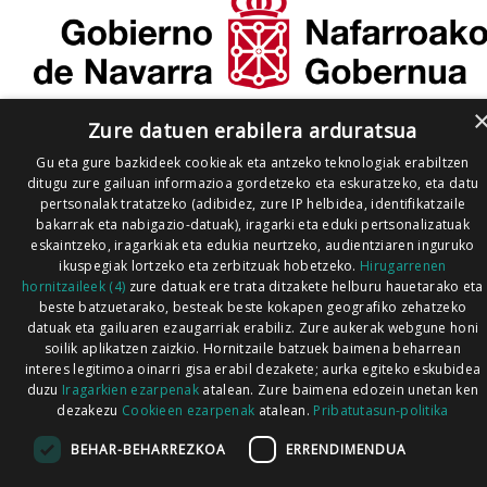
Zure datuen erabilera arduratsua
Gu eta gure bazkideek cookieak eta antzeko teknologiak erabiltzen
ditugu zure gailuan informazioa gordetzeko eta eskuratzeko, eta datu
pertsonalak tratatzeko (adibidez, zure IP helbidea, identifikatzaile
bakarrak eta nabigazio-datuak), iragarki eta eduki pertsonalizatuak
eskaintzeko, iragarkiak eta edukia neurtzeko, audientziaren inguruko
ikuspegiak lortzeko eta zerbitzuak hobetzeko.
Hirugarrenen
hornitzaileek (4)
zure datuak ere trata ditzakete helburu hauetarako eta
beste batzuetarako, besteak beste kokapen geografiko zehatzeko
datuak eta gailuaren ezaugarriak erabiliz. Zure aukerak webgune honi
soilik aplikatzen zaizkio. Hornitzaile batzuek baimena beharrean
interes legitimoa oinarri gisa erabil dezakete; aurka egiteko eskubidea
duzu
Iragarkien ezarpenak
atalean. Zure baimena edozein unetan ken
dezakezu
Cookieen ezarpenak
atalean.
Pribatutasun-politika
BEHAR-BEHARREZKOA
ERRENDIMENDUA