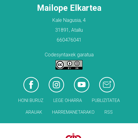
Mailope Elkartea
Kale Nagusia, 4
31891, Atallu
660476041
Codesyntaxek garatua
HONI BURUZ
LEGE OHARRA
PUBLIZITATEA
ARAUAK
HARREMANETARAKO
RSS