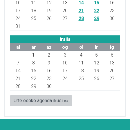
10
11
12
13
14
15
16
17
18
19
20
21
22
23
24
25
26
27
28
29
30
31
Iraila
al
ar
az
og
ol
lr
ig
1
2
3
4
5
6
7
8
9
10
11
12
13
14
15
16
17
18
19
20
21
22
23
24
25
26
27
28
29
30
Urte osoko agenda ikusi »»