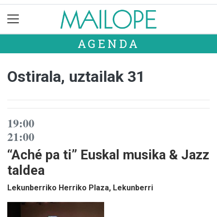
AGENDA
Ostirala, uztailak 31
19:00
21:00
“Aché pa ti” Euskal musika & Jazz
taldea
Lekunberriko Herriko Plaza, Lekunberri