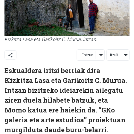
Kizkitza Lasa eta Garikoitz C. Murua, Intzan.
Entzun
Itzuli
Eskualdera iritsi berriak dira
Kizkitza Lasa eta Garikoitz C. Murua.
Intzan bizitzeko ideiarekin ailegatu
ziren duela hilabete batzuk, eta
Momo katua ere haiekin da. “GKo
galeria eta arte estudioa” proiektuan
murgilduta daude buru-belarri.