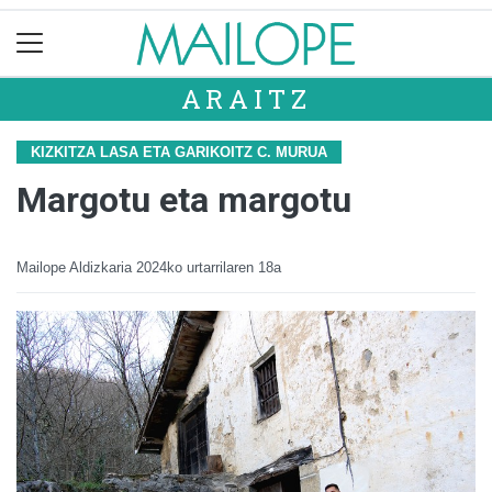
ARAITZ
KIZKITZA LASA ETA GARIKOITZ C. MURUA
Margotu eta margotu
Mailope Aldizkaria
2024ko urtarrilaren 18a