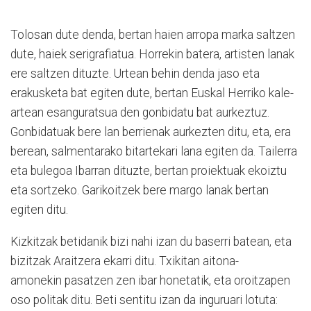
Tolosan dute denda, bertan haien arropa marka saltzen
dute, haiek serigrafiatua. Horrekin batera, artisten lanak
ere saltzen dituzte. Urtean behin denda jaso eta
erakusketa bat egiten dute, bertan Euskal Herriko kale-
artean esanguratsua den gonbidatu bat aurkeztuz.
Gonbidatuak bere lan berrienak aurkezten ditu, eta, era
berean, salmentarako bitartekari lana egiten da. Tailerra
eta bulegoa Ibarran dituzte, bertan proiektuak ekoiztu
eta sortzeko. Garikoitzek bere margo lanak bertan
egiten ditu.
Kizkitzak betidanik bizi nahi izan du baserri batean, eta
bizitzak Araitzera ekarri ditu. Txikitan aitona-
amonekin pasatzen zen ibar honetatik, eta oroitzapen
oso politak ditu. Beti sentitu izan da inguruari lotuta: