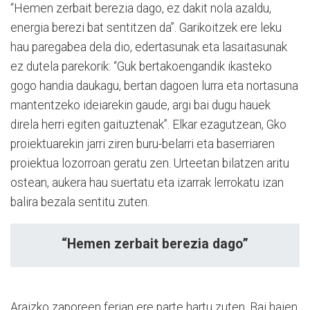
“Hemen zerbait berezia dago, ez dakit nola azaldu,
energia berezi bat sentitzen da”. Garikoitzek ere leku
hau paregabea dela dio, edertasunak eta lasaitasunak
ez dutela parekorik: “Guk bertakoengandik ikasteko
gogo handia daukagu, bertan dagoen lurra eta nortasuna
mantentzeko ideiarekin gaude, argi bai dugu hauek
direla herri egiten gaituztenak”. Elkar ezagutzean, Gko
proiektuarekin jarri ziren buru-belarri eta baserriaren
proiektua lozorroan geratu zen. Urteetan bilatzen aritu
ostean, aukera hau suertatu eta izarrak lerrokatu izan
balira bezala sentitu zuten.
“Hemen zerbait berezia dago”
Araizko zaporeen ferian ere parte hartu zuten. Bai haien