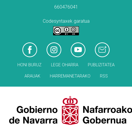
660476041
Codesyntaxek garatua
HONI BURUZ
LEGE OHARRA
PUBLIZITATEA
ARAUAK
HARREMANETARAKO
RSS