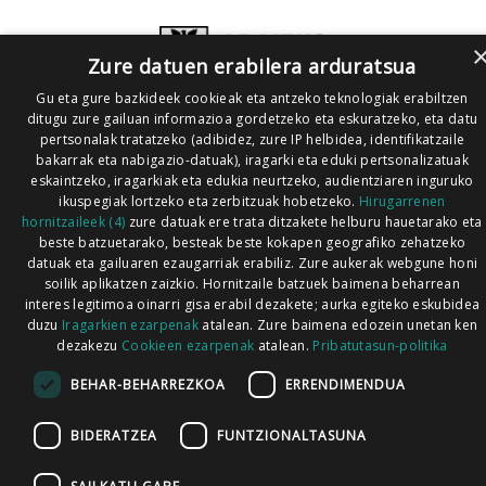
Zure datuen erabilera arduratsua
Gu eta gure bazkideek cookieak eta antzeko teknologiak erabiltzen
ditugu zure gailuan informazioa gordetzeko eta eskuratzeko, eta datu
pertsonalak tratatzeko (adibidez, zure IP helbidea, identifikatzaile
bakarrak eta nabigazio-datuak), iragarki eta eduki pertsonalizatuak
eskaintzeko, iragarkiak eta edukia neurtzeko, audientziaren inguruko
ikuspegiak lortzeko eta zerbitzuak hobetzeko.
Hirugarrenen
hornitzaileek (4)
zure datuak ere trata ditzakete helburu hauetarako eta
beste batzuetarako, besteak beste kokapen geografiko zehatzeko
datuak eta gailuaren ezaugarriak erabiliz. Zure aukerak webgune honi
soilik aplikatzen zaizkio. Hornitzaile batzuek baimena beharrean
interes legitimoa oinarri gisa erabil dezakete; aurka egiteko eskubidea
duzu
Iragarkien ezarpenak
atalean. Zure baimena edozein unetan ken
dezakezu
Cookieen ezarpenak
atalean.
Pribatutasun-politika
BEHAR-BEHARREZKOA
ERRENDIMENDUA
BIDERATZEA
FUNTZIONALTASUNA