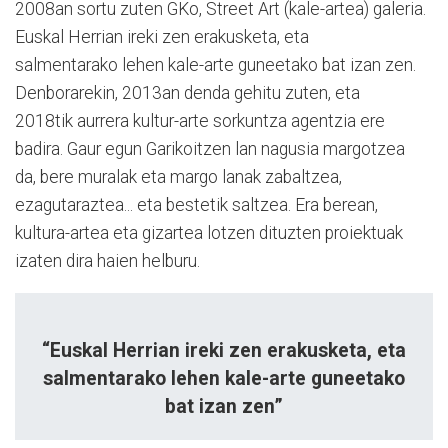
2008an sortu zuten GKo, Street Art (kale-artea) galeria.
Euskal Herrian ireki zen erakusketa, eta
salmentarako lehen kale-arte guneetako bat izan zen.
Denborarekin, 2013an denda gehitu zuten, eta
2018tik aurrera kultur-arte sorkuntza agentzia ere
badira. Gaur egun Garikoitzen lan nagusia margotzea
da, bere muralak eta margo lanak zabaltzea,
ezagutaraztea... eta bestetik saltzea. Era berean,
kultura-artea eta gizartea lotzen dituzten proiektuak
izaten dira haien helburu.
“Euskal Herrian ireki zen erakusketa, eta
salmentarako lehen kale-arte guneetako
bat izan zen”