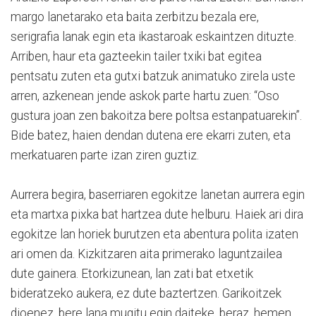
margo lanetarako eta baita zerbitzu bezala ere,
serigrafia lanak egin eta ikastaroak eskaintzen dituzte.
Arriben, haur eta gazteekin tailer txiki bat egitea
pentsatu zuten eta gutxi batzuk animatuko zirela uste
arren, azkenean jende askok parte hartu zuen: “Oso
gustura joan zen bakoitza bere poltsa estanpatuarekin”.
Bide batez, haien dendan dutena ere ekarri zuten, eta
merkatuaren parte izan ziren guztiz.
Aurrera begira, baserriaren egokitze lanetan aurrera egin
eta martxa pixka bat hartzea dute helburu. Haiek ari dira
egokitze lan horiek burutzen eta abentura polita izaten
ari omen da. Kizkitzaren aita primerako laguntzailea
dute gainera. Etorkizunean, lan zati bat etxetik
bideratzeko aukera, ez dute baztertzen. Garikoitzek
dioenez, bere lana mugitu egin daiteke, beraz, hemen