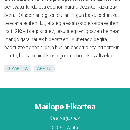
pentsatu, landu eta edonon burutu dezake. Kizkitzak,
berriz, Olaberrian egiten du lan: “Egun batez behintzat
telelana egiten dut, eta egia esan oso erosoa egiten
zait. GKo-ri dagokionez, lekura egiten goazen heinean
joango gara hauek bideratzen”. Aurrerago begira,
badituzte zenbait ideia buruan baserria eta artearekin
lotuta, baina oraindik oso goiz da horiek azaltzeko.
GIZARTEA
ARAITZ
Mailope Elkartea
Kale Nagusia, 4
31891, Atallu