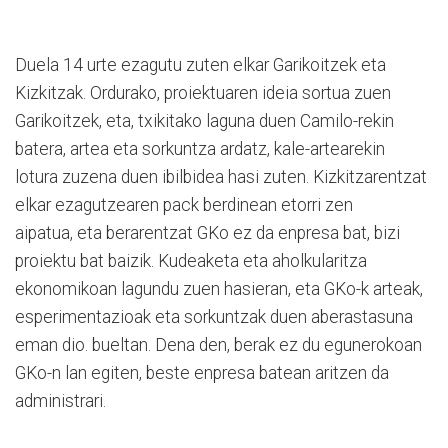
Duela 14 urte ezagutu zuten elkar Garikoitzek eta
Kizkitzak. Ordurako, proiektuaren ideia sortua zuen
Garikoitzek, eta, txikitako laguna duen Camilo-rekin
batera, artea eta sorkuntza ardatz, kale-artearekin
lotura zuzena duen ibilbidea hasi zuten. Kizkitzarentzat
elkar ezagutzearen pack berdinean etorri zen
aipatua, eta berarentzat GKo ez da enpresa bat, bizi
proiektu bat baizik. Kudeaketa eta aholkularitza
ekonomikoan lagundu zuen hasieran, eta GKo-k arteak,
esperimentazioak eta sorkuntzak duen aberastasuna
eman dio. bueltan. Dena den, berak ez du egunerokoan
GKo-n lan egiten, beste enpresa batean aritzen da
administrari.