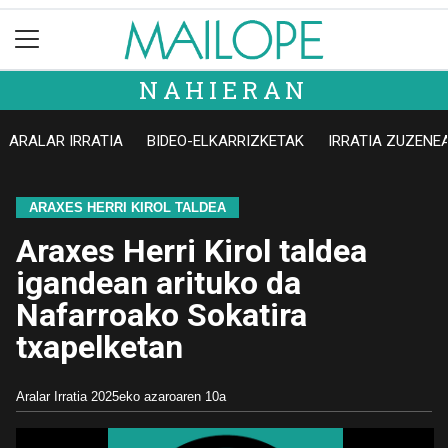
NAHIERAN
ARALAR IRRATIA
BIDEO-ELKARRIZKETAK
IRRATIA ZUZENE
ARAXES HERRI KIROL TALDEA
Araxes Herri Kirol taldea
igandean arituko da
Nafarroako Sokatira
txapelketan
Aralar Irratia
2025eko azaroaren 10a