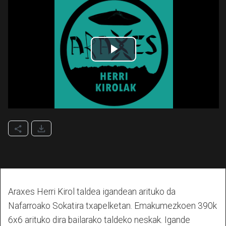
Araxes Herri Kirol taldea igandean arituko da
Nafarroako Sokatira txapelketan. Emakumezkoen 390k
6x6 arituko dira bailarako taldeko neskak. Igande