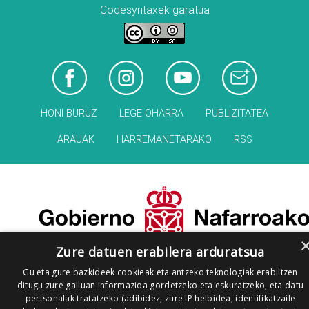
Codesyntaxek garatua
HONI BURUZ
LEGE OHARRA
PUBLIZITATEA
ARAUAK
HARREMANETARAKO
RSS
Zure datuen erabilera arduratsua
Gu eta gure bazkideek cookieak eta antzeko teknologiak erabiltzen
ditugu zure gailuan informazioa gordetzeko eta eskuratzeko, eta datu
pertsonalak tratatzeko (adibidez, zure IP helbidea, identifikatzaile