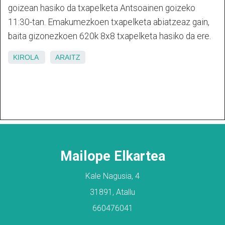
goizean hasiko da txapelketa Antsoainen goizeko
11:30-tan. Emakumezkoen txapelketa abiatzeaz gain,
baita gizonezkoen 620k 8x8 txapelketa hasiko da ere.
KIROLA
ARAITZ
Mailope Elkartea
Kale Nagusia, 4
31891, Atallu
660476041