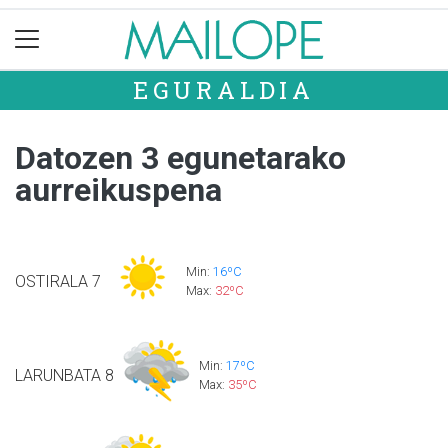
EGURALDIA
Datozen 3 egunetarako
aurreikuspena
Min:
16ºC
OSTIRALA
7
Max:
32ºC
Min:
17ºC
LARUNBATA
8
Max:
35ºC