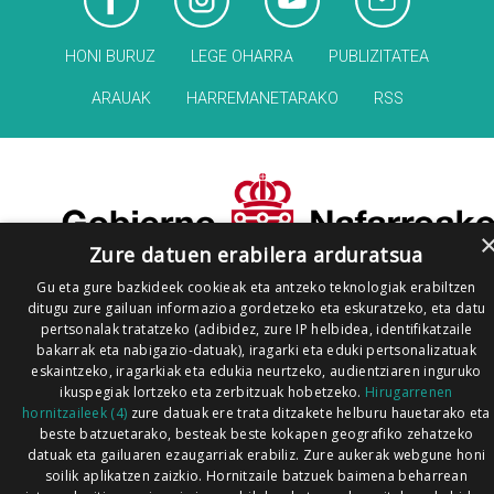
HONI BURUZ
LEGE OHARRA
PUBLIZITATEA
ARAUAK
HARREMANETARAKO
RSS
Zure datuen erabilera arduratsua
Gu eta gure bazkideek cookieak eta antzeko teknologiak erabiltzen
ditugu zure gailuan informazioa gordetzeko eta eskuratzeko, eta datu
pertsonalak tratatzeko (adibidez, zure IP helbidea, identifikatzaile
bakarrak eta nabigazio-datuak), iragarki eta eduki pertsonalizatuak
eskaintzeko, iragarkiak eta edukia neurtzeko, audientziaren inguruko
ikuspegiak lortzeko eta zerbitzuak hobetzeko.
Hirugarrenen
hornitzaileek (4)
zure datuak ere trata ditzakete helburu hauetarako eta
beste batzuetarako, besteak beste kokapen geografiko zehatzeko
datuak eta gailuaren ezaugarriak erabiliz. Zure aukerak webgune honi
soilik aplikatzen zaizkio. Hornitzaile batzuek baimena beharrean