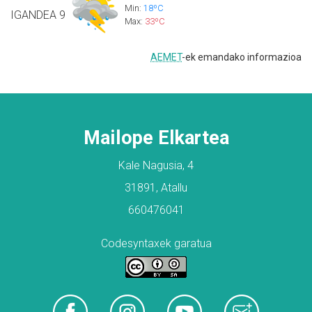
Min:
18ºC
IGANDEA
9
Max:
33ºC
AEMET
-ek emandako informazioa
Mailope Elkartea
Kale Nagusia, 4
31891, Atallu
660476041
Codesyntaxek garatua