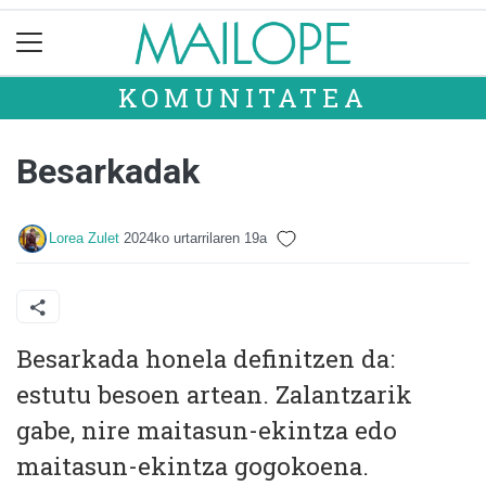
KOMUNITATEA
Besarkadak
Lorea Zulet
2024ko urtarrilaren 19a
Besarkada honela definitzen da:
estutu besoen artean. Zalantzarik
gabe, nire maitasun-ekintza edo
maitasun-ekintza gogokoena.