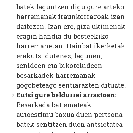
batek laguntzen digu gure arteko
harremanak iraunkorragoak izan
daitezen. Izan ere, giza ukimenak
eragin handia du besteekiko
harremanetan. Hainbat ikerketak
erakutsi dutenez, lagunen,
senideen eta bikotekideen
besarkadek harremanak
gogobeteago sentiarazten dituzte.
Eutsi gure beldurrei arrastoan:
Besarkada bat emateak
autoestimu baxua duen pertsona
batek sentitzen duen antsietatea