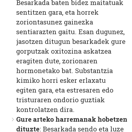
Besarkada baten bidez maitatuak
sentitzen gara, eta horrek
zoriontasunez gainezka
sentiarazten gaitu. Esan dugunez,
jasotzen ditugun besarkadek gure
gorputzak oxitozina askatzea
eragiten dute, zorionaren
hormonetako bat. Substantzia
kimiko horri esker erlaxatu
egiten gara, eta estresaren edo
tristuraren ondorio guztiak
kontrolatzen dira.
Gure arteko harremanak hobetzen
dituzte
: Besarkada sendo eta luze