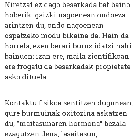
Niretzat ez dago besarkada bat baino
hoberik: gaizki nagoenean ondoeza
arintzen du, ondo nagoenean
ospatzeko modu bikaina da. Hain da
horrela, ezen berari buruz idatzi nahi
bainuen; izan ere, maila zientifikoan
ere frogatu da besarkadak propietate
asko dituela.
Kontaktu fisikoa sentitzen dugunean,
gure burmuinak oxitozina askatzen
du, "maitasunaren hormona" bezala
ezagutzen dena, lasaitasun,