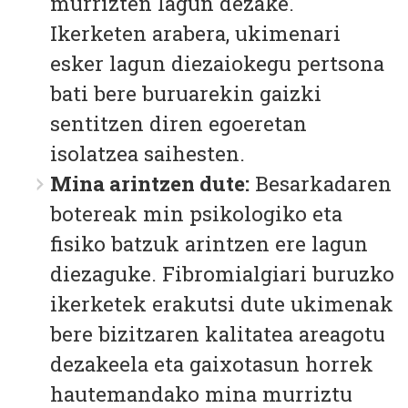
murrizten lagun dezake.
Ikerketen arabera, ukimenari
esker lagun diezaiokegu pertsona
bati bere buruarekin gaizki
sentitzen diren egoeretan
isolatzea saihesten.
Mina arintzen dute:
Besarkadaren
botereak min psikologiko eta
fisiko batzuk arintzen ere lagun
diezaguke. Fibromialgiari buruzko
ikerketek erakutsi dute ukimenak
bere bizitzaren kalitatea areagotu
dezakeela eta gaixotasun horrek
hautemandako mina murriztu