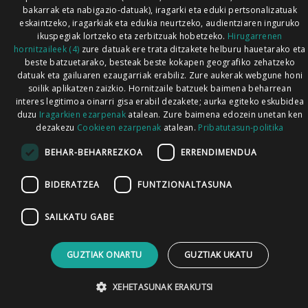
bakarrak eta nabigazio-datuak), iragarki eta eduki pertsonalizatuak
eskaintzeko, iragarkiak eta edukia neurtzeko, audientziaren inguruko
ikuspegiak lortzeko eta zerbitzuak hobetzeko.
Hirugarrenen
hornitzaileek (4)
zure datuak ere trata ditzakete helburu hauetarako eta
beste batzuetarako, besteak beste kokapen geografiko zehatzeko
datuak eta gailuaren ezaugarriak erabiliz. Zure aukerak webgune honi
soilik aplikatzen zaizkio. Hornitzaile batzuek baimena beharrean
interes legitimoa oinarri gisa erabil dezakete; aurka egiteko eskubidea
duzu
Iragarkien ezarpenak
atalean. Zure baimena edozein unetan ken
dezakezu
Cookieen ezarpenak
atalean.
Pribatutasun-politika
BEHAR-BEHARREZKOA
ERRENDIMENDUA
BIDERATZEA
FUNTZIONALTASUNA
SAILKATU GABE
GUZTIAK ONARTU
GUZTIAK UKATU
XEHETASUNAK ERAKUTSI