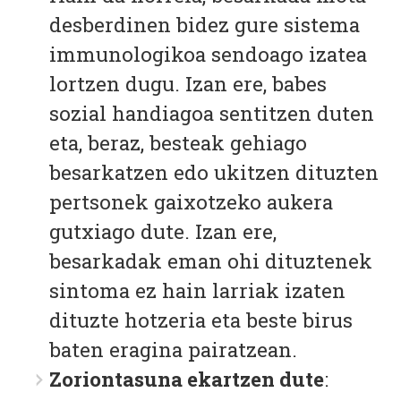
desberdinen bidez gure sistema
immunologikoa sendoago izatea
lortzen dugu. Izan ere, babes
sozial handiagoa sentitzen duten
eta, beraz, besteak gehiago
besarkatzen edo ukitzen dituzten
pertsonek gaixotzeko aukera
gutxiago dute. Izan ere,
besarkadak eman ohi dituztenek
sintoma ez hain larriak izaten
dituzte hotzeria eta beste birus
baten eragina pairatzean.
Zoriontasuna ekartzen dute
: