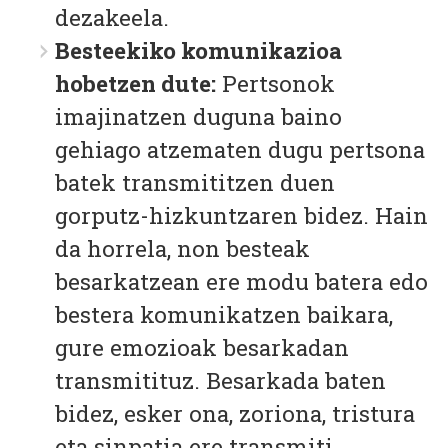
dezakeela.
Besteekiko komunikazioa
hobetzen dute:
Pertsonok
imajinatzen duguna baino
gehiago atzematen dugu pertsona
batek transmititzen duen
gorputz-hizkuntzaren bidez. Hain
da horrela, non besteak
besarkatzean ere modu batera edo
bestera komunikatzen baikara,
gure emozioak besarkadan
transmitituz. Besarkada baten
bidez, esker ona, zoriona, tristura
eta sinpatia ere transmiti