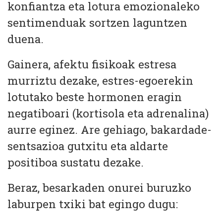
konfiantza eta lotura emozionaleko
sentimenduak sortzen laguntzen
duena.
Gainera, afektu fisikoak estresa
murriztu dezake, estres-egoerekin
lotutako beste hormonen eragin
negatiboari (kortisola eta adrenalina)
aurre eginez. Are gehiago, bakardade-
sentsazioa gutxitu eta aldarte
positiboa sustatu dezake.
Beraz, besarkaden onurei buruzko
laburpen txiki bat egingo dugu: