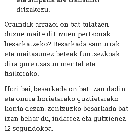
ditzakezu.
Oraindik arrazoi on bat bilatzen
duzue maite dituzuen pertsonak
besarkatzeko? Besarkada samurrak
eta maitasunez beteak funtsezkoak
dira gure osasun mental eta
fisikorako.
Hori bai, besarkada on bat izan dadin
eta onura horietarako guztietarako
konta dezan, zentzuzko besarkada bat
izan behar du, indarrez eta gutxienez
12 segundokoa.