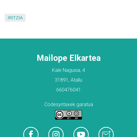
IRITZIA
Mailope Elkartea
Kale Nagusia, 4
31891, Atallu
660476041
Codesyntaxek garatua