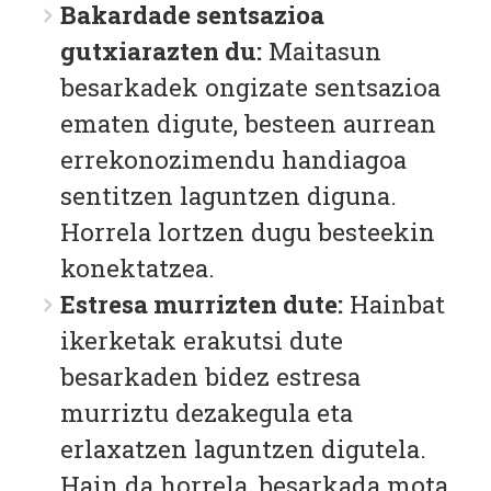
Bakardade sentsazioa
gutxiarazten du:
Maitasun
besarkadek ongizate sentsazioa
ematen digute, besteen aurrean
errekonozimendu handiagoa
sentitzen laguntzen diguna.
Horrela lortzen dugu besteekin
konektatzea.
Estresa murrizten dute:
Hainbat
ikerketak erakutsi dute
besarkaden bidez estresa
murriztu dezakegula eta
erlaxatzen laguntzen digutela.
Hain da horrela, besarkada mota