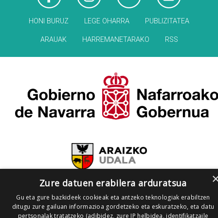
HONI BURUZ
LEGE OHARRA
PUBLIZITATEA
ARAUAK
HARREMANETARAKO
RSS
Zure datuen erabilera arduratsua
Gu eta gure bazkideek cookieak eta antzeko teknologiak erabiltzen
ditugu zure gailuan informazioa gordetzeko eta eskuratzeko, eta datu
pertsonalak tratatzeko (adibidez, zure IP helbidea, identifikatzaile