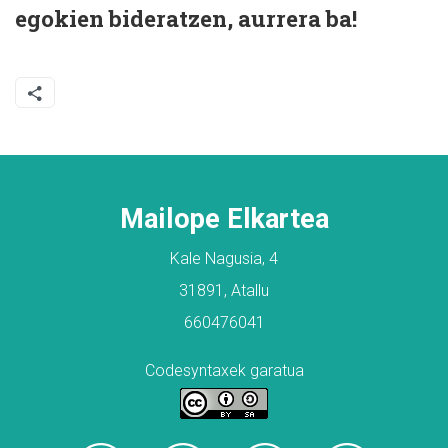
egokien bideratzen, aurrera ba!
Mailope Elkartea
Kale Nagusia, 4
31891, Atallu
660476041
Codesyntaxek garatua