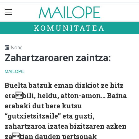
KOMUNITATEA
None
Zahartzaroaren zaintza:
MAILOPE
Buelta batzuk eman dizkiot ze hitz
erabili, heldu, atton-amon… Baina
erabaki dut bere kutsu
“gutxietsitzaile” eta guzti,
zahartzaroa izatea bizitzaren azken
zatian dauden pertsonak