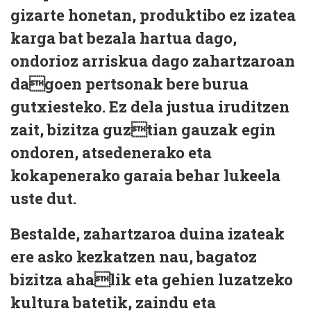
gizarte honetan, produktibo ez izatea
karga bat bezala hartua dago,
ondorioz arriskua dago zahartzaroan
dagoen pertsonak bere burua
gutxiesteko. Ez dela justua iruditzen
zait, bizitza guztian gauzak egin
ondoren, atsedenerako eta
kokapenerako garaia behar lukeela
uste dut.
Bestalde, zahartzaroa duina izateak
ere asko kezkatzen nau, bagatoz
bizitza ahalik eta gehien luzatzeko
kultura batetik, zaindu eta