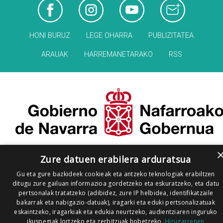
HONI BURUZ
LEGE OHARRA
PUBLIZITATEA
ARAUAK
HARREMANETARAKO
RSS
Zure datuen erabilera arduratsua
Gu eta gure bazkideek cookieak eta antzeko teknologiak erabiltzen
ditugu zure gailuan informazioa gordetzeko eta eskuratzeko, eta datu
pertsonalak tratatzeko (adibidez, zure IP helbidea, identifikatzaile
bakarrak eta nabigazio-datuak), iragarki eta eduki pertsonalizatuak
eskaintzeko, iragarkiak eta edukia neurtzeko, audientziaren inguruko
ikuspegiak lortzeko eta zerbitzuak hobetzeko.
Hirugarrenen