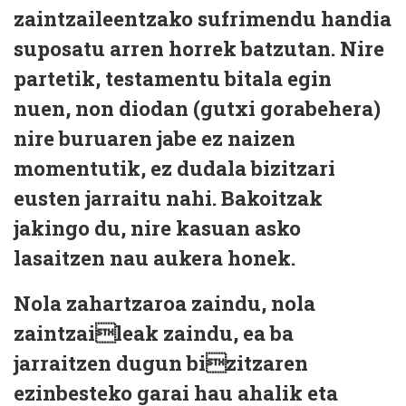
zaintzaileentzako sufrimendu handia
suposatu arren horrek batzutan. Nire
partetik, testamentu bitala egin
nuen, non diodan (gutxi gorabehera)
nire buruaren jabe ez naizen
momentutik, ez dudala bizitzari
eusten jarraitu nahi. Bakoitzak
jakingo du, nire kasuan asko
lasaitzen nau aukera honek.
Nola zahartzaroa zaindu, nola
zaintzaileak zaindu, ea ba
jarraitzen dugun bizitzaren
ezinbesteko garai hau ahalik eta