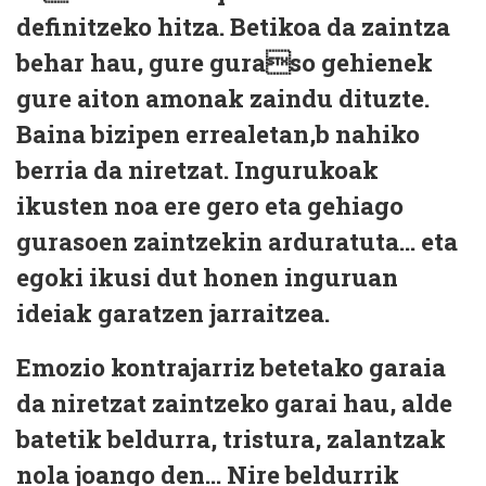
definitzeko hitza. Betikoa da zaintza
behar hau, gure guraso gehienek
gure aiton amonak zaindu dituzte.
Baina bizipen errealetan,b nahiko
berria da niretzat. Ingurukoak
ikusten noa ere gero eta gehiago
gurasoen zaintzekin arduratuta… eta
egoki ikusi dut honen inguruan
ideiak garatzen jarraitzea.
Emozio kontrajarriz betetako garaia
da niretzat zaintzeko garai hau, alde
batetik beldurra, tristura, zalantzak
nola joango den… Nire beldurrik