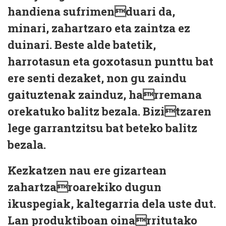
handiena sufrimenduari da,
minari, zahartzaro eta zaintza ez
duinari. Beste alde batetik,
harrotasun eta goxotasun punttu bat
ere senti dezaket, non gu zaindu
gaituztenak zainduz, harremana
orekatuko balitz bezala. Bizitzaren
lege garrantzitsu bat beteko balitz
bezala.
Kezkatzen nau ere gizartean
zahartzaroarekiko dugun
ikuspegiak, kaltegarria dela uste dut.
Lan produktiboan oinarritutako