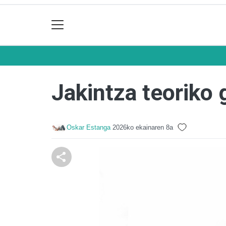
Jakintza teoriko 
Oskar Estanga
2026ko ekainaren 8a