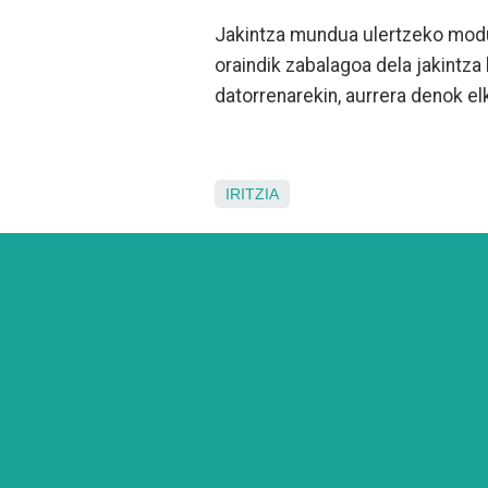
Jakintza mundua ulertzeko modu
oraindik zabalagoa dela jakintza 
datorrenarekin, aurrera denok elk
IRITZIA