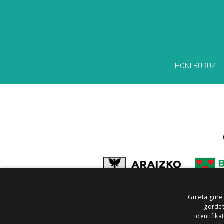
HONI BURUZ
Gu eta gure
gordet
identifika