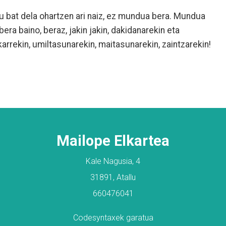
 bat dela ohartzen ari naiz, ez mundua bera. Mundua
bera baino, beraz, jakin jakin, dakidanarekin eta
arrekin, umiltasunarekin, maitasunarekin, zaintzarekin!
Mailope Elkartea
Kale Nagusia, 4
31891, Atallu
660476041
Codesyntaxek garatua