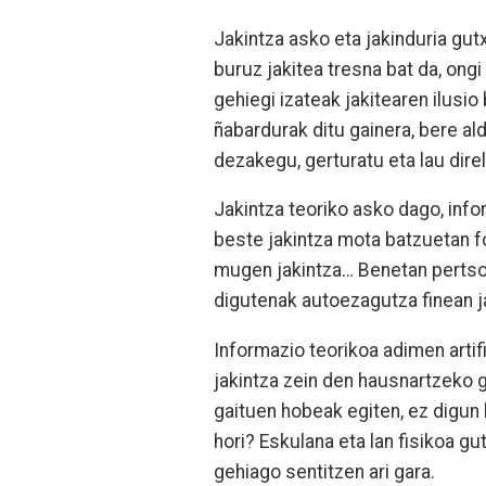
Jakintza asko eta jakinduria gu
buruz jakitea tresna bat da, ongi
gehiegi izateak jakitearen ilusi
ñabardurak ditu gainera, bere al
dezakegu, gerturatu eta lau dire
Jakintza teoriko asko dago, info
beste jakintza mota batzuetan f
mugen jakintza… Benetan pertso
digutenak autoezagutza finean ja
Informazio teorikoa adimen artif
jakintza zein den hausnartzeko ga
gaituen hobeak egiten, ez digun 
hori? Eskulana eta lan fisikoa gu
gehiago sentitzen ari gara.