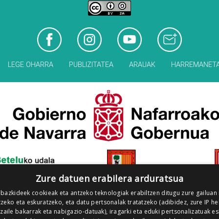
LEGE OHARRA
PUBLIZITATEA
ARAUAK
HARREMANET
Zure datuen erabilera arduratsua
 bazkideek cookieak eta antzeko teknologiak erabiltzen ditugu zure gailuan
zeko eta eskuratzeko, eta datu pertsonalak tratatzeko (adibidez, zure IP he
tzaile bakarrak eta nabigazio-datuak), iragarki eta eduki pertsonalizatuak e