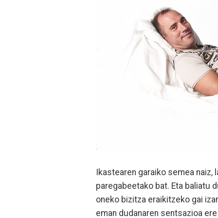
Ikastearen garaiko semea naiz, l
paregabeetako bat. Eta baliatu d
oneko bizitza eraikitzeko gai iza
eman dudanaren sentsazioa ere 