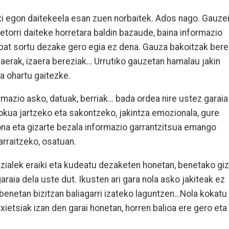
txi egon daitekeela esan zuen norbaitek. Ados nago. Gauze
 etorri daiteke horretara baldin bazaude, baina informazio
o bat sortu dezake gero egia ez dena. Gauza bakoitzak bere
daerak, izaera bereziak… Urrutiko gauzetan hamalau jakin
la ohartu gaitezke.
rmazio asko, datuak, berriak… bada ordea nire ustez garaia
okua jartzeko eta sakontzeko, jakintza emozionala, gure
na eta gizarte bezala informazio garrantzitsua emango
rraitzeko, osatuan.
izialek eraiki eta kudeatu dezaketen honetan, benetako gi
raia dela uste dut. Ikusten ari gara nola asko jakiteak ez
benetan bizitzan baliagarri izateko laguntzen…Nola kokatu
txietsiak izan den garai honetan, horren balioa ere gero eta