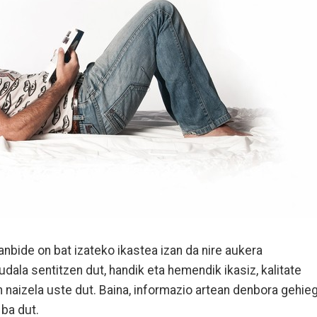
anbide on bat izateko ikastea izan da nire aukera
udala sentitzen dut, handik eta hemendik ikasiz, kalitate
n naizela uste dut. Baina, informazio artean denbora gehieg
ba dut.