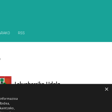
ARAKO
RSS
×
 informazioa
lbidea,
skaintzeko,