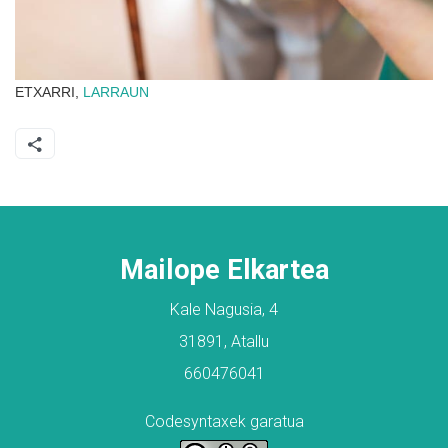
ETXARRI,
LARRAUN
Mailope Elkartea
Kale Nagusia, 4
31891, Atallu
660476041
Codesyntaxek garatua