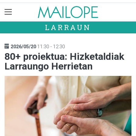
LARRAUN
2026/05/20
11:30 - 12:30
80+ proiektua: Hizketaldiak
Larraungo Herrietan