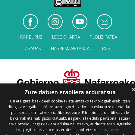
HONI BURUZ
LEGE OHARRA
PUBLIZITATEA
ARAUAK
HARREMANETARAKO
RSS
Zure datuen erabilera arduratsua
Gu eta gure bazkideek cookieak eta antzeko teknologiak erabiltzen
ditugu zure gailuan informazioa gordetzeko eta eskuratzeko, eta datu
pertsonalak tratatzeko (adibidez, zure IP helbidea, identifikatzaile
bakarrak eta nabigazio-datuak), iragarki eta eduki pertsonalizatuak
eskaintzeko, iragarkiak eta edukia neurtzeko, audientziaren inguruko
ikuspegiak lortzeko eta zerbitzuak hobetzeko.
Hirugarrenen