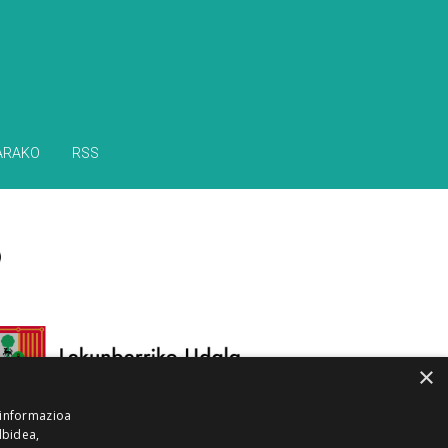
ARAKO
RSS
×
 informazioa
lbidea,