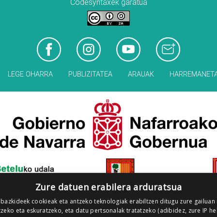
Codesyntaxek garatua
LEGE OHARRA
PUBLIZITATEA
ARAUAK
HARREMANET
Zure datuen erabilera arduratsua
 bazkideek cookieak eta antzeko teknologiak erabiltzen ditugu zure gailuan
zeko eta eskuratzeko, eta datu pertsonalak tratatzeko (adibidez, zure IP he