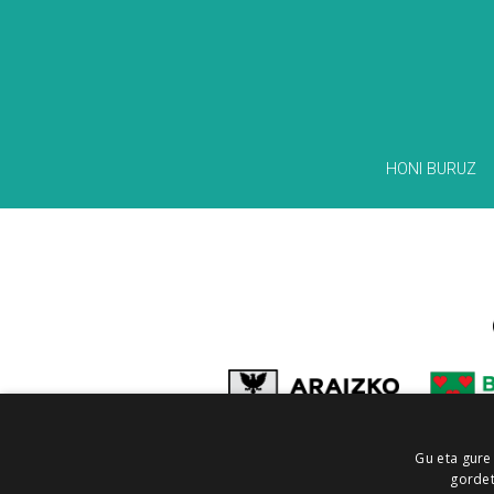
HONI BURUZ
Gu eta gure
gordet