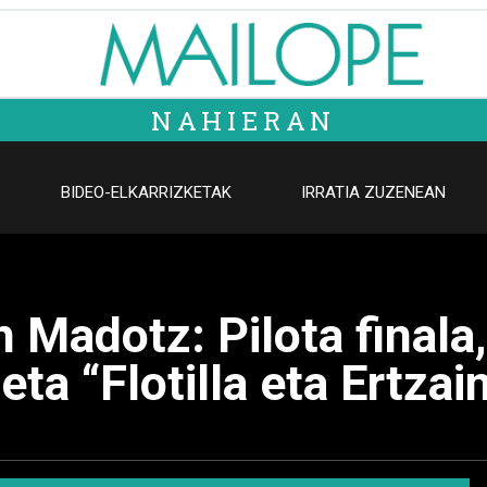
NAHIERAN
BIDEO-ELKARRIZKETAK
IRRATIA ZUZENEAN
n Madotz: Pilota finala,
ta “Flotilla eta Ertzai