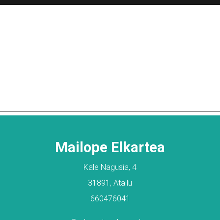
Mailope Elkartea
Kale Nagusia, 4
31891, Atallu
660476041