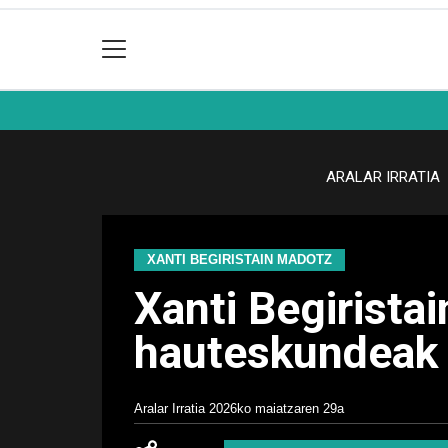
ARALAR IRRATIA
XANTI BEGIRISTAIN MADOTZ
Xanti Begiristai
hauteskundeak e
Aralar Irratia
2026ko maiatzaren 29a