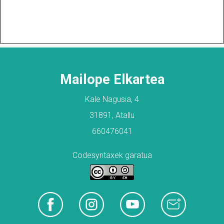
Mailope Elkartea
Kale Nagusia, 4
31891, Atallu
660476041
Codesyntaxek garatua