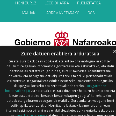
HONI BURUZ
LEGE OHARRA
PUBLIZITATEA
ARAUAK
HARREMANETARAKO
RSS
Zure datuen erabilera arduratsua
Gu eta gure bazkideek cookieak eta antzeko teknologiak erabiltzen
ditugu zure gailuan informazioa gordetzeko eta eskuratzeko, eta datu
pertsonalak tratatzeko (adibidez, zure IP helbidea, identifikatzaile
bakarrak eta nabigazio-datuak), iragarki eta eduki pertsonalizatuak
eskaintzeko, iragarkiak eta edukia neurtzeko, audientziaren inguruko
ikuspegiak lortzeko eta zerbitzuak hobetzeko.
Hirugarrenen
hornitzaileek (4)
zure datuak ere trata ditzakete helburu hauetarako eta
beste batzuetarako, besteak beste kokapen geografiko zehatzeko
datuak eta gailuaren ezaugarriak erabiliz. Zure aukerak webgune honi
soilik aplikatzen zaizkio. Hornitzaile batzuek baimena beharrean
interes legitimoa oinarri gisa erabil dezakete; aurka egiteko eskubidea
duzu
Iragarkien ezarpenak
atalean. Zure baimena edozein unetan ken