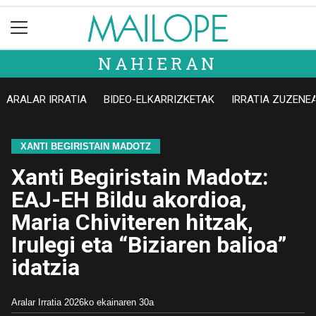
NAHIERAN
ARALAR IRRATIA
BIDEO-ELKARRIZKETAK
IRRATIA ZUZENE
XANTI BEGIRISTAIN MADOTZ
Xanti Begiristain Madotz:
EAJ-EH Bildu akordioa,
Maria Chiviteren hitzak,
Irulegi eta “Biziaren balioa”
idatzia
Aralar Irratia
2026ko ekainaren 30a