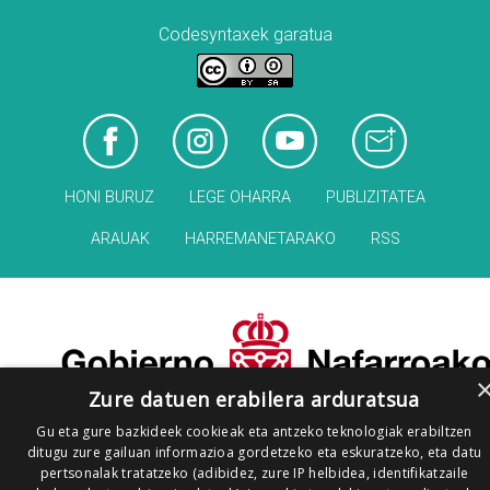
Codesyntaxek garatua
HONI BURUZ
LEGE OHARRA
PUBLIZITATEA
ARAUAK
HARREMANETARAKO
RSS
Zure datuen erabilera arduratsua
Gu eta gure bazkideek cookieak eta antzeko teknologiak erabiltzen
ditugu zure gailuan informazioa gordetzeko eta eskuratzeko, eta datu
pertsonalak tratatzeko (adibidez, zure IP helbidea, identifikatzaile