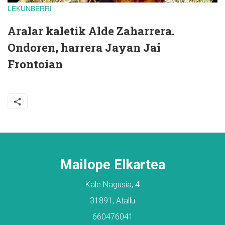
LEKUNBERRI
Aralar kaletik Alde Zaharrera.
Ondoren, harrera Jayan Jai
Frontoian
Mailope Elkartea
Kale Nagusia, 4
31891, Atallu
660476041