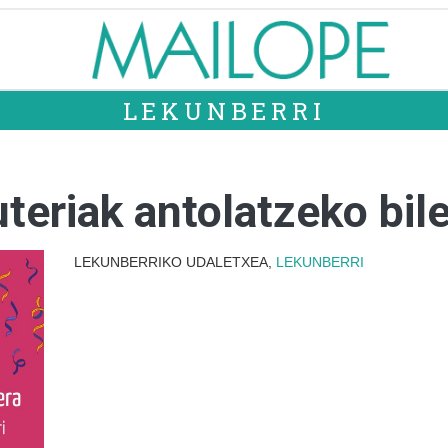
LEKUNBERRI
teriak antolatzeko bil
LEKUNBERRIKO UDALETXEA,
LEKUNBERRI