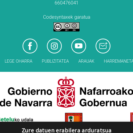
660476041
Codesyntaxek garatua
LEGE OHARRA
PUBLIZITATEA
ARAUAK
HARREMANET
Zure datuen erabilera arduratsua