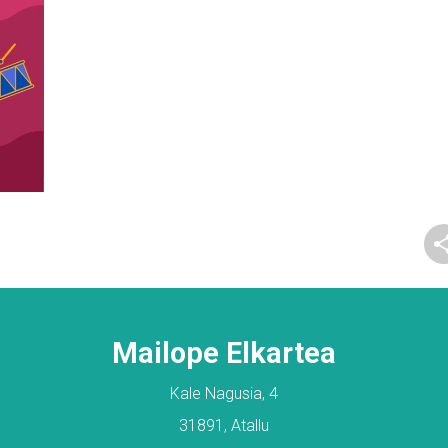
Mailope Elkartea
Kale Nagusia, 4
31891, Atallu