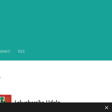
ARAKO
RSS
×