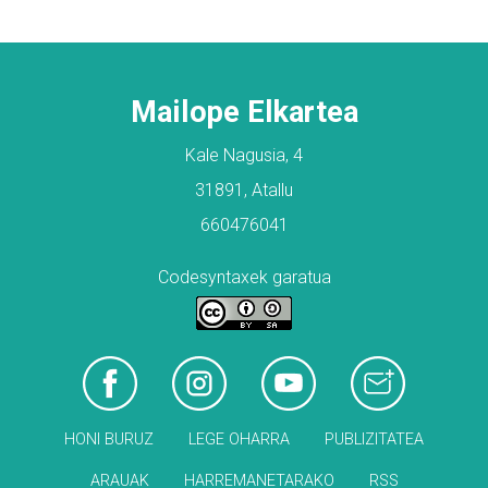
Mailope Elkartea
Kale Nagusia, 4
31891, Atallu
660476041
Codesyntaxek garatua
HONI BURUZ
LEGE OHARRA
PUBLIZITATEA
ARAUAK
HARREMANETARAKO
RSS