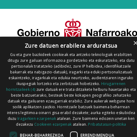
Zure datuen erabilera arduratsua
Gu eta gure bazkideek cookieak eta antzeko teknologiak erabiltzen
ditugu zure gailuan informazioa gordetzeko eta eskuratzeko, eta datu
pertsonalak tratatzeko (adibidez, zure IP helbidea, identifikatzaile
bakarrak eta nabigazio-datuak), iragarki eta eduki pertsonalizatuak
eskaintzeko, iragarkiak eta edukia neurtzeko, audientziaren inguruko
ikuspegiak lortzeko eta zerbitzuak hobetzeko.
Hirugarrenen
hornitzaileek (4)
zure datuak ere trata ditzakete helburu hauetarako eta
beste batzuetarako, besteak beste kokapen geografiko zehatzeko
datuak eta gailuaren ezaugarriak erabiliz. Zure aukerak webgune honi
soilik aplikatzen zaizkio. Hornitzaile batzuek baimena beharrean
interes legitimoa oinarri gisa erabil dezakete; aurka egiteko eskubidea
duzu
Iragarkien ezarpenak
atalean. Zure baimena edozein unetan ken
dezakezu
Cookieen ezarpenak
atalean.
Pribatutasun-politika
BEHAR-BEHARREZKOA
ERRENDIMENDUA