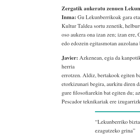
Zergatik aukeratu zenuen Lekun
Inma:
Gu Lekunberrikoak gara eta 
Kultur Taldea sortu zenetik, helbur
oso aukera ona izan zen; izan ere, 
edo edozein egitasmotan auzolana 
Javier:
Azkenean, egia da kanpotik 
herria
errotzen. Aldiz, bertakook egiten ba
etorkizunari begira, aurkitu diren 
gure filosofiarekin bat egiten du; 
Pescador teknikariak ere izugarriz
“Lekunberriko biztan
ezagutzeko grina”