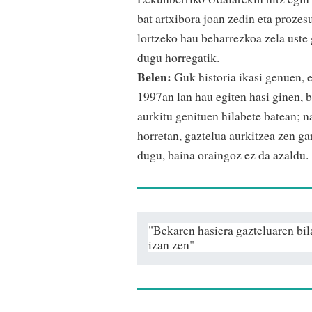
bat artxibora joan zedin eta prozes
lortzeko hau beharrezkoa zela uste
dugu horregatik.
Belen:
Guk historia ikasi genuen, 
1997an lan hau egiten hasi ginen, 
aurkitu genituen hilabete batean;
horretan, gaztelua aurkitzea zen gar
dugu, baina oraingoz ez da azaldu.
"Bekaren hasiera gazteluaren bil
izan zen"