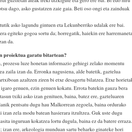
i guztietan ateak ireki dizkigute eta gero ere bai. Bi edo hiru
otsu dago, asko gustatzen zaie gaia. Beti oso ongi eta zainduak
ik asko lagundu gintuen eta Lekunberriko udalak ere bai.
ra egiteko gogoa sortu da; horregatik, haiekin ere harremanet
zan da.
n proiektua garatu bitartean?
, prozesu luze honetan informazio gehiegi zelako momentu
ea zaila izan da. Erronka nagusiena, alde batetik, gaztelua
 artxiboan azaltzen ziren bi etxe desagertu bilatzea. Etxe horieta
 igaro genuen, ezin genuen kokatu. Errota batekin gauza bera
ltasun txiki asko izan genituen, baina, batez ere, gazteluaren
danik pentsatu dugu hau Malkorrean zegoela, baina ordurako
i izan zela modu batean hasierara itzultzea. Guk uste dugu
asita inguruan kokatzea lortu dugula, baina ez da batere erraza.
e; izan ere, arkeologia munduan sartu beharko ginateke hori