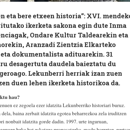
en eta bere etxeen historia”: XVI. mendek
tutako ikerketa sakona egin dute Inma
enciagak, Ondare Kultur Taldearekin eta
orekin, Aranzadi Zientzia Elkarteko
a eta dokumentalista adituarekin. 31
hiru desagertuta daudela baieztatu du
geroago. Lekunberri herriak izan zuen
en duen lehen ikerketa historikoa da.
ektu hau?
genuen ez zegoela ezer idatzita Lekunberriko historiari buruz.
 dela, baina zerbait idatzita egotea beharrezkoa zela iruditzen
ri nonbait idatzita gorde dadin. 1997. urte inguruan,
 genuen beka bat eskatzea proposatzeko, modu horretan, pertso