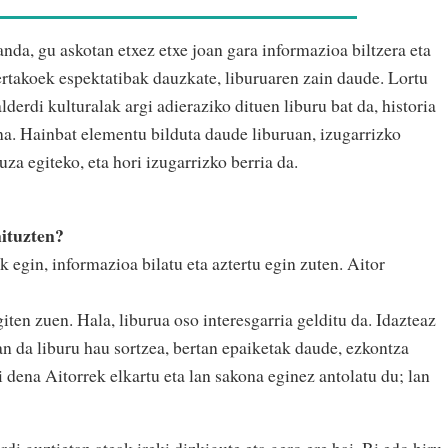
da, gu askotan etxez etxe joan gara informazioa biltzera eta
ertakoek espektatibak dauzkate, liburuaren zain daude. Lortu
derdi kulturalak argi adieraziko dituen liburu bat da, historia
a. Hainbat elementu bilduta daude liburuan, izugarrizko
za egiteko, eta hori izugarrizko berria da.
nituzten?
 egin, informazioa bilatu eta aztertu egin zuten. Aitor
iten zuen. Hala, liburua oso interesgarria gelditu da. Idazteaz
zan da liburu hau sortzea, bertan epaiketak daude, ezkontza
i dena Aitorrek elkartu eta lan sakona eginez antolatu du; lan