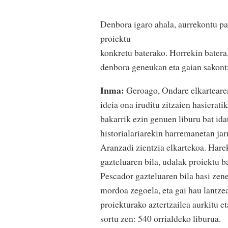
Denbora igaro ahala, aurrekontu par
proiektu
konkretu baterako. Horrekin bater
denbora geneukan eta gaian sakontz
Inma:
Geroago, Ondare elkartearen
ideia ona iruditu zitzaien hasierat
bakarrik ezin genuen liburu bat ida
historialariarekin harremanetan jar
Aranzadi zientzia elkartekoa. Harek
gazteluaren bila, udalak proiektu b
Pescador gazteluaren bila hasi ze
mordoa zegoela, eta gai hau lantzea
proiekturako aztertzailea aurkitu e
sortu zen: 540 orrialdeko liburua.