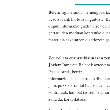
Belen:
Egia esanda, hemengoak izan
beso zabalik hartu izan gaituzte. B
dugun informazio guztia urrea da, al
gertatu den moduan kontatuko duen
materiala eskaintzen du edozein gau
Zer rol eta erantzukizun izan ze
Javier:
Inma eta Belenek azterketak
Pescadorrek, berriz,
informazioa jaso eta transkribatu eg
gain, puzzle erraldoi bat osatzea i
kontratuak, hainbat txosten, eta hor
zaila da, korapilatsua.