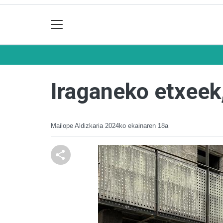
Iraganeko etxeek,
Mailope Aldizkaria
2024ko ekainaren 18a