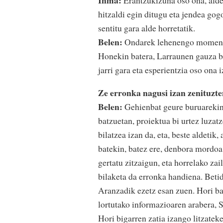
Inma:
Erantzukizuna oso ona, alderd
hitzaldi egin ditugu eta jendea gog
sentitu gara alde horretatik.
Belen:
Ondarek lehenengo momentut
Honekin batera, Larraunen gauza be
jarri gara eta esperientzia oso ona i
Ze erronka nagusi izan zenituzte
Belen:
Gehienbat geure buruarekin
batzuetan, proiektua bi urtez luzatz
bilatzea izan da, eta, beste aldetik,
batekin, batez ere, denbora mordoa
gertatu zitzaigun, eta horrelako zai
bilaketa da erronka handiena. Beti
Aranzadik ezetz esan zuen. Hori ba
lortutako informazioaren arabera, S
Hori bigarren zatia izango litzatek