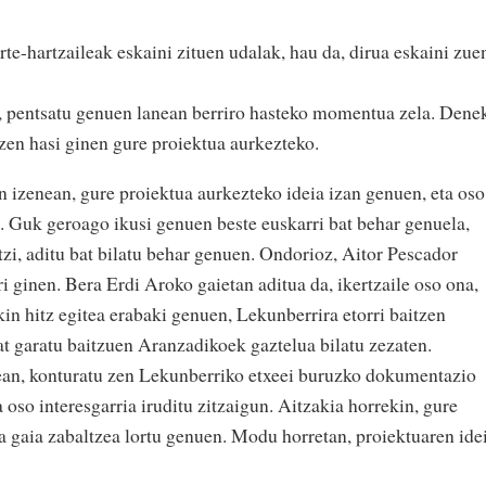
te-hartzaileak eskaini zituen udalak, hau da, dirua eskaini zue
a, pentsatu genuen lanean berriro hasteko momentua zela. Dene
en hasi ginen gure proiektua aurkezteko.
 izenean, gure proiektua aurkezteko ideia izan genuen, eta oso
ik. Guk geroago ikusi genuen beste euskarri bat behar genuela,
tzi, aditu bat bilatu behar genuen. Ondorioz, Aitor Pescador
ri ginen. Bera Erdi Aroko gaietan aditua da, ikertzaile oso ona,
in hitz egitea erabaki genuen, Lekunberrira etorri baitzen
at garatu baitzuen Aranzadikoek gaztelua bilatu zezaten.
nean, konturatu zen Lekunberriko etxeei buruzko dokumentazio
 oso interesgarria iruditu zitzaigun. Aitzakia horrekin, gure
ta gaia zabaltzea lortu genuen. Modu horretan, proiektuaren ide