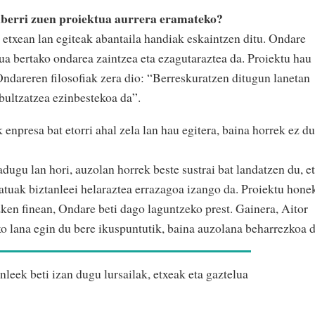
berri zuen proiektua aurrera
eramateko?
etxean lan egiteak abantaila handiak eskaintzen ditu. Ondare
ua bertako ondarea zaintzea eta ezagutaraztea da. Proiektu hau
Ondareren filosofiak zera dio: “Berreskuratzen ditugun lanetan
bultzatzea ezinbestekoa da”.
enpresa bat etorri ahal zela lan hau egitera, baina horrek ez du
dugu lan hori, auzolan horrek beste sustrai bat landatzen du, et
datuak biztanleei helaraztea errazagoa izango da. Proiektu hone
azken finean, Ondare beti dago laguntzeko prest. Gainera, Aitor
ko lana egin du bere ikuspuntutik, baina auzolana beharrezkoa d
leek beti izan dugu lursailak, etxeak eta gaztelua