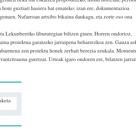
u honi guztiari hasiera bat emateko; izan ere, dokumentazioa
 genuen. Nafarroan artxibo bikaina daukagu, eta zorte oso ona
eta Lekunberriko liburutegian biltzen ginen. Horren ondorioz,
baina proiektua garatzeko jarraipena beharrezkoa zen. Gauza as
 nabarmena zen proiektu honek zerbait berezia zeukala. Moment
rantzitsuena guretzat. Urteak igaro ondoren ere, bilatzen jarrai
aketa