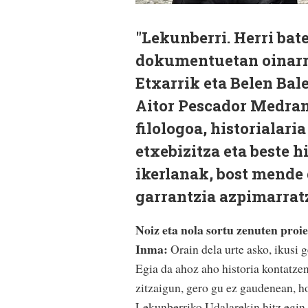
"Lekunberri. Herri bat
dokumentuetan oinarri
Etxarrik eta Belen Bal
Aitor Pescador Medran
filologoa, historialari
etxebizitza eta beste 
ikerlanak, bost mende 
garrantzia azpimarratz
Noiz eta nola sortu zenuten
proi
Inma:
Orain dela urte asko, ikusi 
Egia da ahoz aho historia kontatzen
zitzaigun, gero gu ez gaudenean, ho
Lekunberriko Udalarekin hitz egin