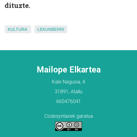
dituzte.
KULTURA
LEKUNBERRI
Mailope Elkartea
Kale Nagusia, 4
31891, Atallu
660476041
Codesyntaxek garatua