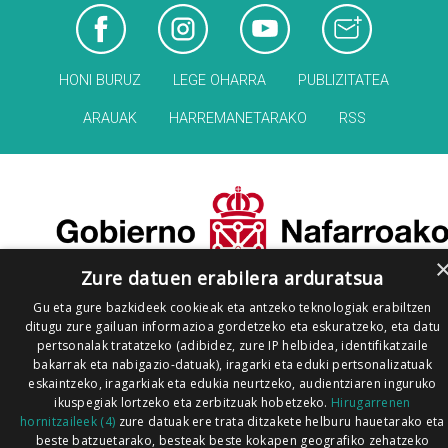
HONI BURUZ
LEGE OHARRA
PUBLIZITATEA
ARAUAK
HARREMANETARAKO
RSS
Zure datuen erabilera arduratsua
Gu eta gure bazkideek cookieak eta antzeko teknologiak erabiltzen
ditugu zure gailuan informazioa gordetzeko eta eskuratzeko, eta datu
pertsonalak tratatzeko (adibidez, zure IP helbidea, identifikatzaile
bakarrak eta nabigazio-datuak), iragarki eta eduki pertsonalizatuak
eskaintzeko, iragarkiak eta edukia neurtzeko, audientziaren inguruko
ikuspegiak lortzeko eta zerbitzuak hobetzeko.
Hirugarrenen
hornitzaileek (4)
zure datuak ere trata ditzakete helburu hauetarako eta
beste batzuetarako, besteak beste kokapen geografiko zehatzeko