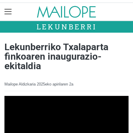
LEKUNBERRI
Lekunberriko Txalaparta
finkoaren inaugurazio-
ekitaldia
Mailope Aldizkaria
2025eko apirilaren 2a