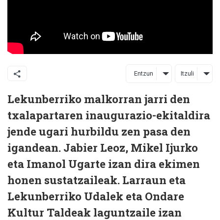
Entzun
Itzuli
Lekunberriko malkorran jarri den
txalapartaren inaugurazio-ekitaldira
jende ugari hurbildu zen pasa den
igandean. Jabier Leoz, Mikel Ijurko
eta Imanol Ugarte izan dira ekimen
honen sustatzaileak. Larraun eta
Lekunberriko Udalek eta Ondare
Kultur Taldeak laguntzaile izan