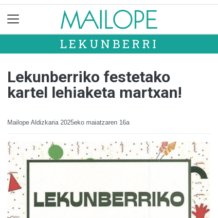
LEKUNBERRI
Lekunberriko festetako
kartel lehiaketa martxan!
Mailope Aldizkaria
2025eko maiatzaren 16a