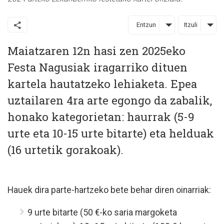
Entzun
Itzuli
Maiatzaren 12n hasi zen 2025eko
Festa Nagusiak iragarriko dituen
kartela hautatzeko lehiaketa. Epea
uztailaren 4ra arte egongo da zabalik,
honako kategorietan: haurrak (5-9
urte eta 10-15 urte bitarte) eta helduak
(16 urtetik gorakoak).
Hauek dira parte-hartzeko bete behar diren oinarriak:
9 urte bitarte (50 €-ko saria margoketa