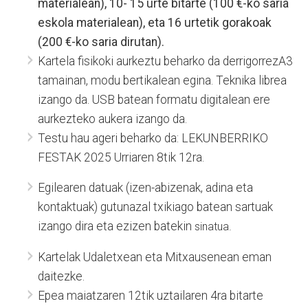
materialean), 10- 15 urte bitarte (100 €-ko saria
eskola materialean), eta 16 urtetik gorakoak
(200 €-ko saria dirutan).
Kartela fisikoki aurkeztu beharko da derrigorrezA3
tamainan, modu bertikalean egina. Teknika librea
izango da. USB batean formatu digitalean ere
aurkezteko aukera izango da.
Testu hau ageri beharko da: LEKUNBERRIKO
FESTAK 2025 Urriaren 8tik 12ra.
Egilearen datuak (izen-abizenak, adina eta
kontaktuak) gutunazal txikiago batean sartuak
izango dira eta ezizen batekin
sinatua.
Kartelak Udaletxean eta Mitxausenean eman
daitezke.
Epea maiatzaren 12tik uztailaren 4ra bitarte