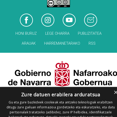
HONI BURUZ
LEGE OHARRA
PUBLIZITATEA
ARAUAK
HARREMANETARAKO
RSS
Zure datuen erabilera arduratsua
Gu eta gure bazkideek cookieak eta antzeko teknologiak erabiltzen
ditugu zure gailuan informazioa gordetzeko eta eskuratzeko, eta datu
pertsonalak tratatzeko (adibidez, zure IP helbidea, identifikatzaile