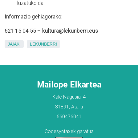
luzatuko da.
Informazio gehiagorako:
621 15 04 55 – kultura@lekunberri.eus
JAIAK
LEKUNBERRI
Mailope Elkartea
Kale Nagusia, 4
31891, Atallu
660476041
Codesyntaxek garatua