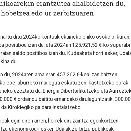
ikoarekin erantzutea ahalbidetzen du,
 hobetzea edo ur zerbitzuaren
nartu ditu 2024ko kontuak ekaineko ohiko osoko bilkuran.
oa positiboa izan da, eta 2024an 125.921,52 €-ko superabi
arraian saldo positiboa izan du. Kudeaketa horri esker, Udal
kina du.
en du, 2024aren amaieran 457.262 €-koa izan baitzen.
-ko epe laburreko mailegua eskatu zen ikastetxeko obrak
eneko ezeztatu da, Energia Dibertsifikatzeko eta Aurrezte
70.000 € ordaindu baititu emandako dirulaguntzatik. 300.0
 da Kiroldegiko galdara instalatzeko.
sioak egin diren arren, horrek diruzaintza egonkortzen
tza ekonomikoari esker, Udalak zerbitzu publikoak