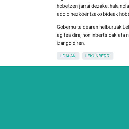
hobetzen jarrai dezake, hala nol
edo oinezkoentzako bideak hob
Gobernu taldearen helburuak Lek
egitea dira, non inbertsioak eta
izango diren.
UDALAK
LEKUNBERRI