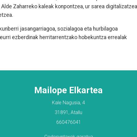
a Alde Zaharreko kaleak konpontzea, ur sarea digitalizatze
etzea.
unberri jasangarriagoa, sozialagoa eta hurbilagoa
 neurri ezberdinak herritarrentzako hobekuntza errealak
Mailope Elkartea
Kale Nagusia, 4
31891, Atallu
660476041
Codesyntaxek garatua