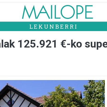
LEKUNBERRI
lak 125.921 €-ko super