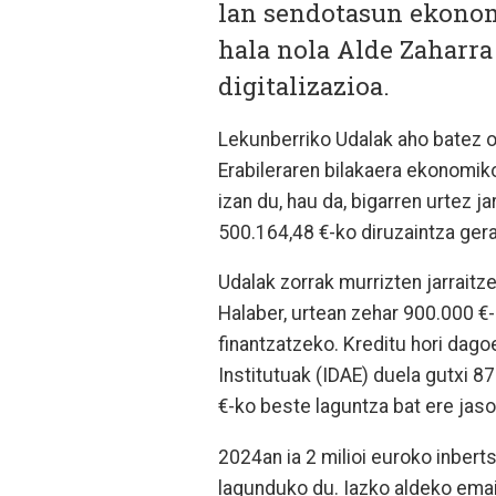
lan sendotasun ekonom
hala nola Alde Zaharra
digitalizazioa.
Lekunberriko Udalak aho batez o
Erabileraren bilakaera ekonomik
izan du, hau da, bigarren urtez j
500.164,48 €-ko diruzaintza gera
Udalak zorrak murrizten jarraitz
Halaber, urtean zehar 900.000 €
finantzatzeko. Kreditu hori dago
Institutuak (IDAE) duela gutxi 8
€-ko beste laguntza bat ere jaso
2024an ia 2 milioi euroko inbert
lagunduko du. Iazko aldeko emai