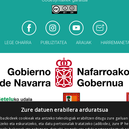
LEGE OHARRA
PUBLIZITATEA
ARAUAK
HARREMANET
Zure datuen erabilera arduratsua
 bazkideek cookieak eta antzeko teknologiak erabiltzen ditugu zure gailuan
zeko eta eskuratzeko, eta datu pertsonalak tratatzeko (adibidez, zure IP he