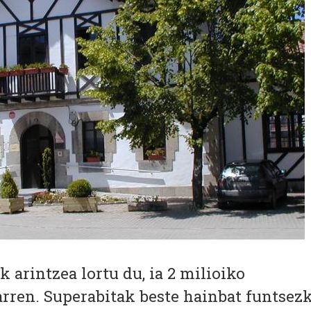
 arintzea lortu du, ia 2 milioiko
 arren. Superabitak beste hainbat funtsez