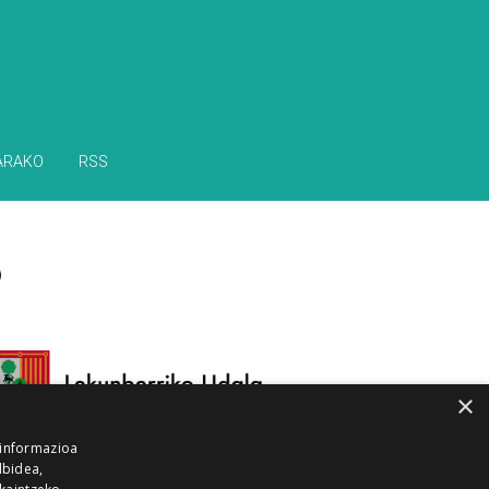
ARAKO
RSS
×
 informazioa
lbidea,