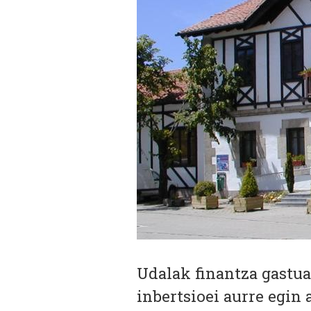
Udalak finantza gastuak
inbertsioei aurre egin