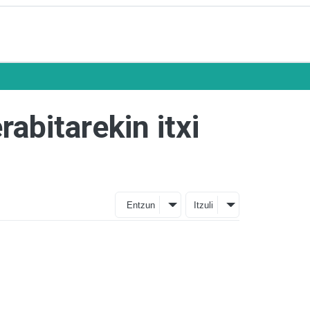
abitarekin itxi
Entzun
Itzuli