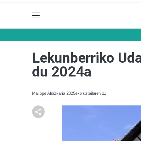
Lekunberriko Uda
du 2024a
Mailope Aldizkaria
2025eko uztailaren 11