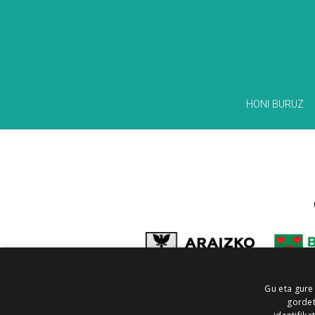
HONI BURUZ
Gu eta gure
gordet