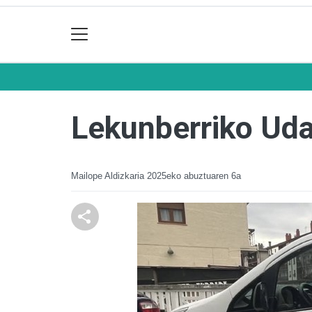
Lekunberriko Udal
Mailope Aldizkaria
2025eko abuztuaren 6a