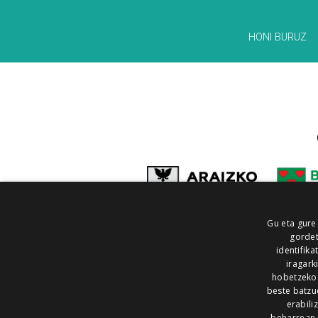
HONI BURUZ
Gu eta gure
gordet
identifika
iragark
hobetzeko
beste batzu
erabili
beharrean 