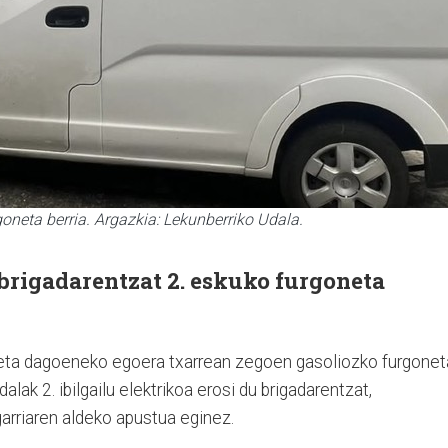
oneta berria. Argazkia: Lekunberriko Udala.
brigadarentzat 2. eskuko furgoneta
eta dagoeneko egoera txarrean zegoen gasoliozko furgonet
dalak 2. ibilgailu elektrikoa erosi du brigadarentzat,
arriaren aldeko apustua eginez.