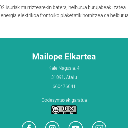
CO2
isuriak murriztearekin batera, helburua burujabeak izatea
energia elektrikoa frontoiko plaketatik hornitzea da helburua
Mailope Elkartea
Kale Nagusia, 4
31891, Atallu
660476041
Codesyntaxek garatua