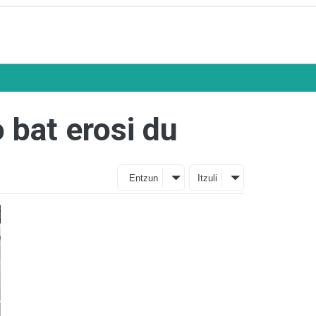
 bat erosi du
Entzun
Itzuli