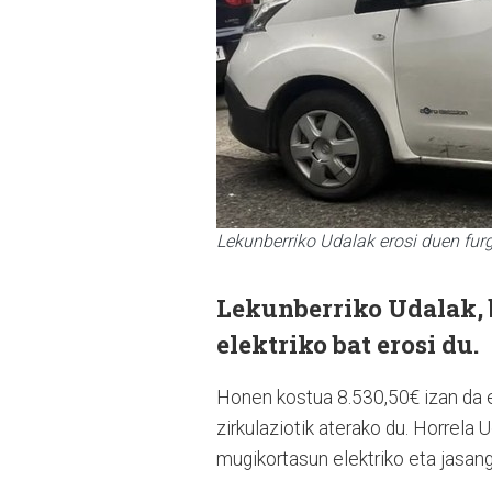
Lekunberriko Udalak erosi duen furg
Lekunberriko Udalak, 
elektriko bat erosi du.
Honen kostua 8.530,50€ izan da 
zirkulaziotik aterako du. Horrela U
mugikortasun elektriko eta jasang