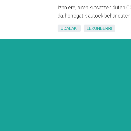
Izan ere, airea
kutsatzen
duten 
da, horregatik autoek behar duten 
UDALAK
LEKUNBERRI