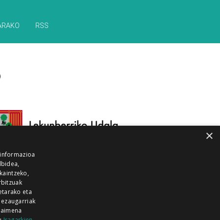
ARAKO
RSS
×
 informazioa
lbidea,
skaintzeko,
rbitzuak
etarako eta
 ezaugarriak
 baimena
zu
Iragarkien