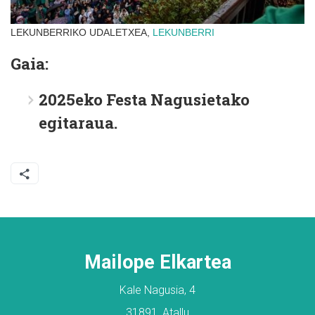
LEKUNBERRIKO UDALETXEA,
LEKUNBERRI
Gaia:
2025eko Festa Nagusietako
egitaraua.
Mailope Elkartea
Kale Nagusia, 4
31891, Atallu