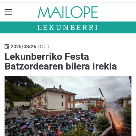
LEKUNBERRI
2025/08/26
18:00
Lekunberriko Festa
Batzordearen bilera irekia