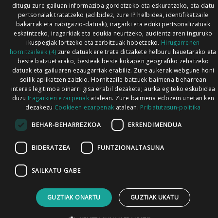
ditugu zure gailuan informazioa gordetzeko eta eskuratzeko, eta datu
pertsonalak tratatzeko (adibidez, zure IP helbidea, identifikatzaile
bakarrak eta nabigazio-datuak), iragarki eta eduki pertsonalizatuak
eskaintzeko, iragarkiak eta edukia neurtzeko, audientziaren inguruko
ikuspegiak lortzeko eta zerbitzuak hobetzeko.
Hirugarrenen
hornitzaileek (4)
zure datuak ere trata ditzakete helburu hauetarako eta
beste batzuetarako, besteak beste kokapen geografiko zehatzeko
datuak eta gailuaren ezaugarriak erabiliz. Zure aukerak webgune honi
soilik aplikatzen zaizkio. Hornitzaile batzuek baimena beharrean
interes legitimoa oinarri gisa erabil dezakete; aurka egiteko eskubidea
duzu
Iragarkien ezarpenak
atalean. Zure baimena edozein unetan ken
dezakezu
Cookieen ezarpenak
atalean.
Pribatutasun-politika
BEHAR-BEHARREZKOA
ERRENDIMENDUA
BIDERATZEA
FUNTZIONALTASUNA
SAILKATU GABE
GUZTIAK ONARTU
GUZTIAK UKATU