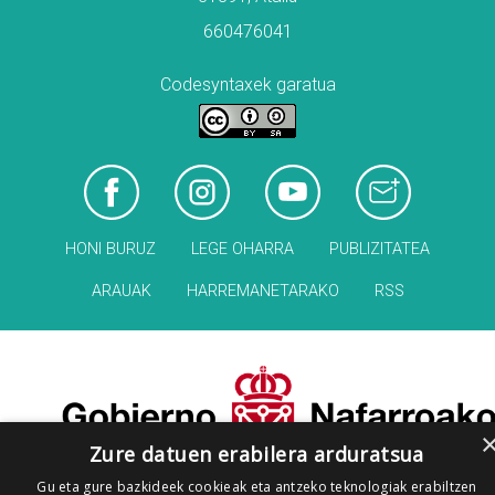
660476041
Codesyntaxek garatua
HONI BURUZ
LEGE OHARRA
PUBLIZITATEA
ARAUAK
HARREMANETARAKO
RSS
Zure datuen erabilera arduratsua
Gu eta gure bazkideek cookieak eta antzeko teknologiak erabiltzen