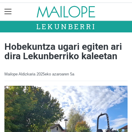
LEKUNBERRI
Hobekuntza ugari egiten ari
dira Lekunberriko kaleetan
Mailope Aldizkaria
2025eko azaroaren 5a