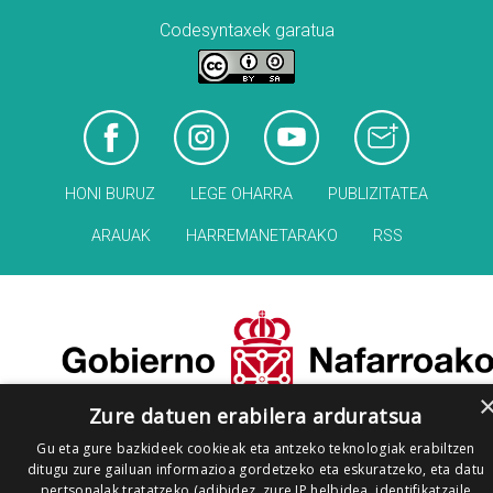
Codesyntaxek garatua
HONI BURUZ
LEGE OHARRA
PUBLIZITATEA
ARAUAK
HARREMANETARAKO
RSS
Zure datuen erabilera arduratsua
Gu eta gure bazkideek cookieak eta antzeko teknologiak erabiltzen
ditugu zure gailuan informazioa gordetzeko eta eskuratzeko, eta datu
pertsonalak tratatzeko (adibidez, zure IP helbidea, identifikatzaile