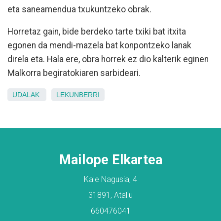
eta saneamendua txukuntzeko obrak.
Horretaz gain, bide berdeko tarte txiki bat itxita
egonen da mendi-mazela bat konpontzeko lanak
direla eta. Hala ere, obra horrek ez dio kalterik eginen
Malkorra begiratokiaren sarbideari.
UDALAK
LEKUNBERRI
Mailope Elkartea
Kale Nagusia, 4
31891, Atallu
660476041