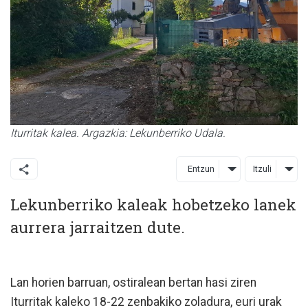
Iturritak kalea. Argazkia: Lekunberriko Udala.
Entzun
Itzuli
Lekunberriko kaleak hobetzeko lanek
aurrera jarraitzen dute.
Lan horien barruan, ostiralean bertan hasi ziren
Iturritak kaleko 18-22 zenbakiko zoladura, euri urak