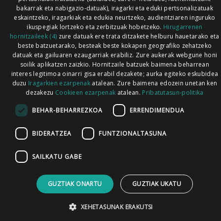
bakarrak eta nabigazio-datuak), iragarki eta eduki pertsonalizatuak
eskaintzeko, iragarkiak eta edukia neurtzeko, audientziaren inguruko
ikuspegiak lortzeko eta zerbitzuak hobetzeko.
Hirugarrenen
hornitzaileek (4)
zure datuak ere trata ditzakete helburu hauetarako eta
beste batzuetarako, besteak beste kokapen geografiko zehatzeko
datuak eta gailuaren ezaugarriak erabiliz. Zure aukerak webgune honi
soilik aplikatzen zaizkio. Hornitzaile batzuek baimena beharrean
interes legitimoa oinarri gisa erabil dezakete; aurka egiteko eskubidea
duzu
Iragarkien ezarpenak
atalean. Zure baimena edozein unetan ken
dezakezu
Cookieen ezarpenak
atalean.
Pribatutasun-politika
BEHAR-BEHARREZKOA
ERRENDIMENDUA
BIDERATZEA
FUNTZIONALTASUNA
SAILKATU GABE
GUZTIAK ONARTU
GUZTIAK UKATU
XEHETASUNAK ERAKUTSI