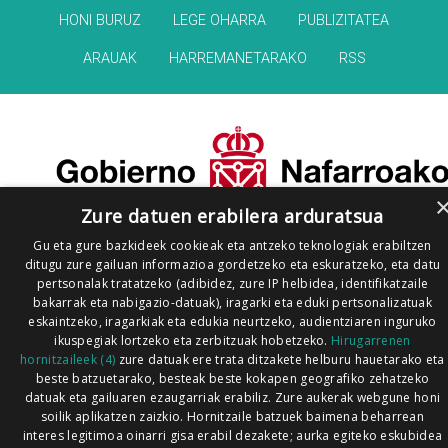
HONI BURUZ
LEGE OHARRA
PUBLIZITATEA
ARAUAK
HARREMANETARAKO
RSS
Zure datuen erabilera arduratsua
Gu eta gure bazkideek cookieak eta antzeko teknologiak erabiltzen
ditugu zure gailuan informazioa gordetzeko eta eskuratzeko, eta datu
pertsonalak tratatzeko (adibidez, zure IP helbidea, identifikatzaile
bakarrak eta nabigazio-datuak), iragarki eta eduki pertsonalizatuak
eskaintzeko, iragarkiak eta edukia neurtzeko, audientziaren inguruko
ikuspegiak lortzeko eta zerbitzuak hobetzeko.
Hirugarrenen
hornitzaileek (4)
zure datuak ere trata ditzakete helburu hauetarako eta
beste batzuetarako, besteak beste kokapen geografiko zehatzeko
datuak eta gailuaren ezaugarriak erabiliz. Zure aukerak webgune honi
soilik aplikatzen zaizkio. Hornitzaile batzuek baimena beharrean
interes legitimoa oinarri gisa erabil dezakete; aurka egiteko eskubidea