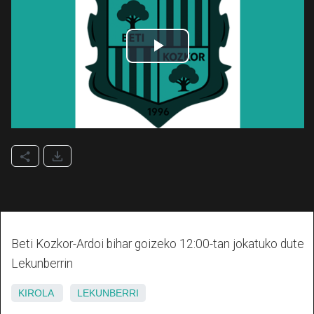
Beti Kozkor-Ardoi bihar goizeko 12:00-tan jokatuko dute
Lekunberrin
KIROLA
LEKUNBERRI