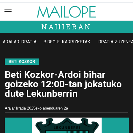
NAHIERAN
ARALAR IRRATIA
BIDEO-ELKARRIZKETAK
IRRATIA ZUZENE
BETI KOZKOR
Beti Kozkor-Ardoi bihar
goizeko 12:00-tan jokatuko
dute Lekunberrin
Aralar Irratia
2025eko abenduaren 2a