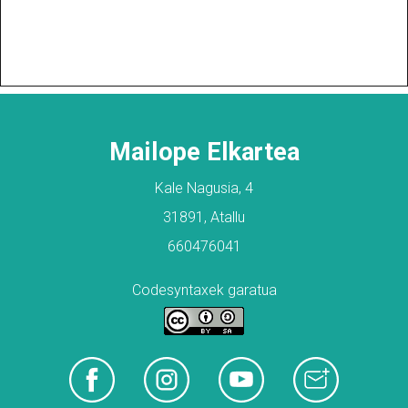
Mailope Elkartea
Kale Nagusia, 4
31891, Atallu
660476041
Codesyntaxek garatua