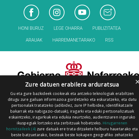
HONI BURUZ
LEGE OHARRA
PUBLIZITATEA
ARAUAK
HARREMANETARAKO
RSS
Zure datuen erabilera arduratsua
Gu eta gure bazkideek cookieak eta antzeko teknologiak erabiltzen
ditugu zure gailuan informazioa gordetzeko eta eskuratzeko, eta datu
pertsonalak tratatzeko (adibidez, zure IP helbidea, identifikatzaile
bakarrak eta nabigazio-datuak), iragarki eta eduki pertsonalizatuak
eskaintzeko, iragarkiak eta edukia neurtzeko, audientziaren inguruko
ikuspegiak lortzeko eta zerbitzuak hobetzeko.
Hirugarrenen
hornitzaileek (4)
zure datuak ere trata ditzakete helburu hauetarako eta
beste batzuetarako, besteak beste kokapen geografiko zehatzeko