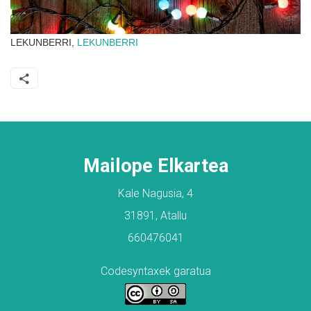
LEKUNBERRI,
LEKUNBERRI
Mailope Elkartea
Kale Nagusia, 4
31891, Atallu
660476041
Codesyntaxek garatua