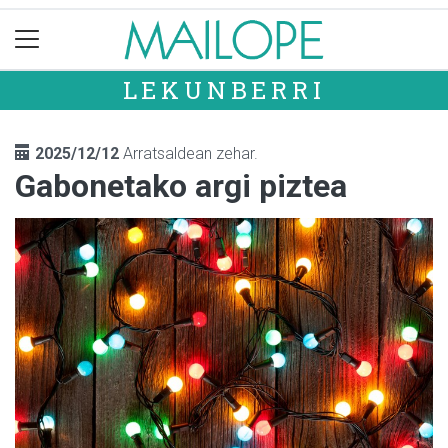
LEKUNBERRI
2025/12/12
Arratsaldean zehar.
Gabonetako argi piztea