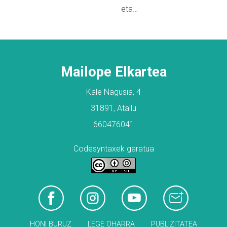
eta…
Mailope Elkartea
Kale Nagusia, 4
31891, Atallu
660476041
Codesyntaxek garatua
HONI BURUZ
LEGE OHARRA
PUBLIZITATEA