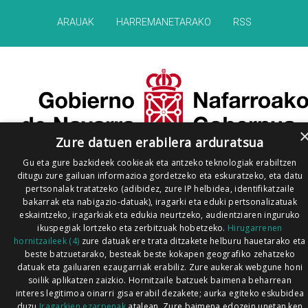
ARAUAK
HARREMANETARAKO
RSS
Zure datuen erabilera arduratsua
Gu eta gure bazkideek cookieak eta antzeko teknologiak erabiltzen
ditugu zure gailuan informazioa gordetzeko eta eskuratzeko, eta datu
pertsonalak tratatzeko (adibidez, zure IP helbidea, identifikatzaile
bakarrak eta nabigazio-datuak), iragarki eta eduki pertsonalizatuak
eskaintzeko, iragarkiak eta edukia neurtzeko, audientziaren inguruko
ikuspegiak lortzeko eta zerbitzuak hobetzeko.
Hirugarrenen
hornitzaileek (4)
zure datuak ere trata ditzakete helburu hauetarako eta
beste batzuetarako, besteak beste kokapen geografiko zehatzeko
datuak eta gailuaren ezaugarriak erabiliz. Zure aukerak webgune honi
soilik aplikatzen zaizkio. Hornitzaile batzuek baimena beharrean
interes legitimoa oinarri gisa erabil dezakete; aurka egiteko eskubidea
duzu
Iragarkien ezarpenak
atalean. Zure baimena edozein unetan ken