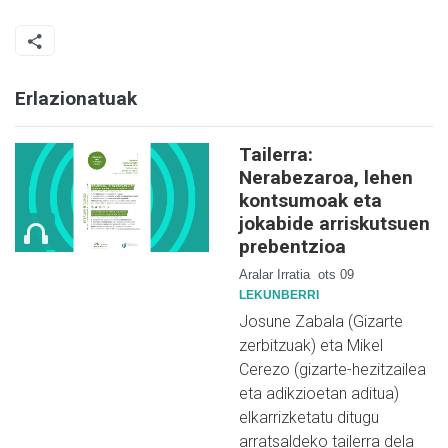
Erlazionatuak
Tailerra:
Nerabezaroa, lehen
kontsumoak eta
jokabide arriskutsuen
prebentzioa
Aralar Irratia
ots 09
LEKUNBERRI
Josune Zabala (Gizarte
zerbitzuak) eta Mikel
Cerezo (gizarte-hezitzailea
eta adikzioetan aditua)
elkarrizketatu ditugu
arratsaldeko tailerra dela