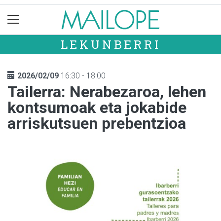
LEKUNBERRI
2026/02/09
16:30 - 18:00
Tailerra: Nerabezaroa, lehen
kontsumoak eta jokabide
arriskutsuen prebentzioa