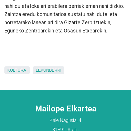
nahi du eta lokalari erabilera berriak eman nahi dizkio.
Zaintza eredu komunitarioa sustatu nahi dute eta
horretarako lanean ari dira Gizarte Zerbitzuekin,
Eguneko Zentroarekin eta Osasun Etxearekin.
KULTURA
LEKUNBERRI
Mailope Elkartea
Kale Nagusia, 4
31891, Atallu