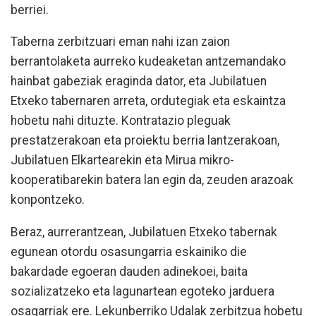
berriei.
Taberna zerbitzuari eman nahi izan zaion
berrantolaketa aurreko kudeaketan antzemandako
hainbat gabeziak eraginda dator, eta Jubilatuen
Etxeko tabernaren arreta, ordutegiak eta eskaintza
hobetu nahi dituzte. Kontratazio pleguak
prestatzerakoan eta proiektu berria lantzerakoan,
Jubilatuen Elkartearekin eta Mirua mikro-
kooperatibarekin batera lan egin da, zeuden arazoak
konpontzeko.
Beraz, aurrerantzean, Jubilatuen Etxeko tabernak
egunean otordu osasungarria eskainiko die
bakardade egoeran dauden adinekoei, baita
sozializatzeko eta lagunartean egoteko jarduera
osagarriak ere. Lekunberriko Udalak zerbitzua hobetu