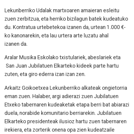
Lekunberriko Udalak martxoaren amaieran esleitu
zuen zerbitzua, eta herriko bizilagun batek kudeatuko
du. Kontratua urtebetekoa izanen da, urtean 1.000 €-
ko kanonarekin, eta lau urtera arte luzatu ahal
izanen da.
Aralar Musika Eskolako txistulariek, abeslariek eta
San Juan Jubilatuen Elkarteko kideek parte hartu
zuten, eta giro ederra izan izan zen.
Arkaitz Goikoetxea Lekunberriko alkateak ongietorria
eman zuen. Halaber, argi adierazi zuen Jubilatuen
Etxeko tabernaren kudeaketak etapa berri bat abiarazi
duela, norabide komunitario berriarekin. Jubilatuen
Elkarteko presidenteak ilusioz hartu zuen tabernaren
irekiera, eta zorterik onena opa zien kudeatzaile