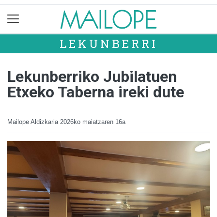
LEKUNBERRI
Lekunberriko Jubilatuen
Etxeko Taberna ireki dute
Mailope Aldizkaria
2026ko maiatzaren 16a