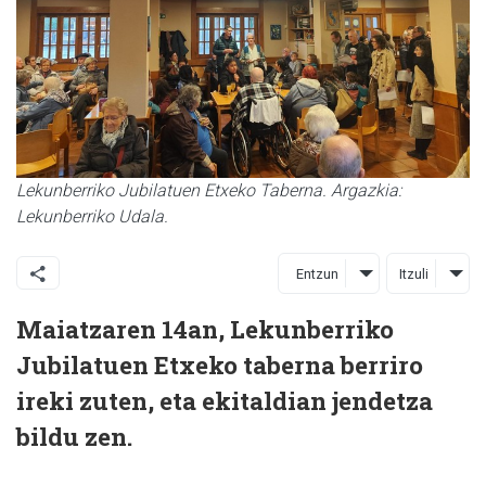
Lekunberriko Jubilatuen Etxeko Taberna. Argazkia:
Lekunberriko Udala.
Entzun
Itzuli
Maiatzaren 14an, Lekunberriko
Jubilatuen Etxeko taberna berriro
ireki zuten, eta ekitaldian jendetza
bildu zen.