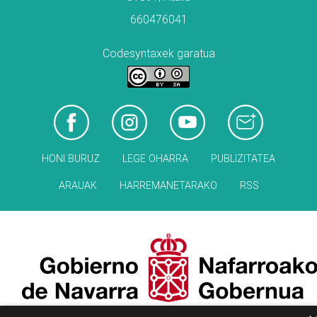
660476041
Codesyntaxek garatua
HONI BURUZ
LEGE OHARRA
PUBLIZITATEA
ARAUAK
HARREMANETARAKO
RSS