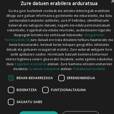
Zure datuen erabilera arduratsua
Gu eta gure bazkideek cookieak eta antzeko teknologiak erabiltzen
ditugu zure gailuan informazioa gordetzeko eta eskuratzeko, eta datu
pertsonalak tratatzeko (adibidez, zure IP helbidea, identifikatzaile
bakarrak eta nabigazio-datuak), iragarki eta eduki pertsonalizatuak
eskaintzeko, iragarkiak eta edukia neurtzeko, audientziaren inguruko
ikuspegiak lortzeko eta zerbitzuak hobetzeko.
Hirugarrenen
hornitzaileek (4)
zure datuak ere trata ditzakete helburu hauetarako eta
beste batzuetarako, besteak beste kokapen geografiko zehatzeko
datuak eta gailuaren ezaugarriak erabiliz. Zure aukerak webgune honi
soilik aplikatzen zaizkio. Hornitzaile batzuek baimena beharrean
interes legitimoa oinarri gisa erabil dezakete; aurka egiteko eskubidea
duzu
Iragarkien ezarpenak
atalean. Zure baimena edozein unetan ken
dezakezu
Cookieen ezarpenak
atalean.
Pribatutasun-politika
BEHAR-BEHARREZKOA
ERRENDIMENDUA
BIDERATZEA
FUNTZIONALTASUNA
SAILKATU GABE