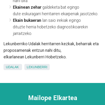
nahi dira.
Ekainean zehar
galdeketa bat egingo
dute eskuragarri herritarren ekarpenak jasotzeko.
Ekain bukaeran
lan saio irekiak egingo
dituzte herria hobetzeko diagnostikoarekin
jarraitzeko.
Lekunberriko Udalak herritarren kezkak, beharrak eta
proposamenak entzun nahi ditu,
elkarlanean Lekunberri Hobetzeko.
UDALAK
LEKUNBERRI
Mailope Elkartea