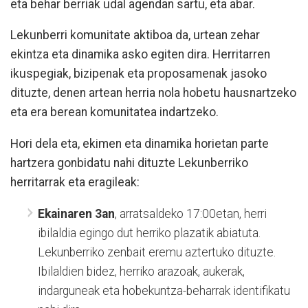
eta behar berriak udal agendan sartu, eta abar.
Lekunberri komunitate aktiboa da, urtean zehar
ekintza eta dinamika asko egiten dira. Herritarren
ikuspegiak, bizipenak eta proposamenak jasoko
dituzte, denen artean herria nola hobetu hausnartzeko
eta era berean komunitatea indartzeko.
Hori dela eta, ekimen eta dinamika horietan parte
hartzera gonbidatu nahi dituzte Lekunberriko
herritarrak eta eragileak:
Ekainaren 3an
, arratsaldeko 17:00etan, herri
ibilaldia egingo dut herriko plazatik abiatuta.
Lekunberriko zenbait eremu aztertuko dituzte.
Ibilaldien bidez, herriko arazoak, aukerak,
indarguneak eta hobekuntza-beharrak identifikatu