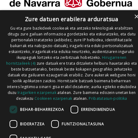
Zure datuen erabilera arduratsua
Gu eta gure bazkideek cookieak eta antzeko teknologiak erabiltzen
ditugu zure gailuan informazioa gordetzeko eta eskuratzeko, eta datu
pertsonalak tratatzeko (adibidez, zure IP helbidea, identifikatzaile
bakarrak eta nabigazio-datuak), iragarki eta eduki pertsonalizatuak
eskaintzeko, iragarkiak eta edukia neurtzeko, audientziaren inguruko
ikuspegiak lortzeko eta zerbitzuak hobetzeko.
Hirugarrenen
hornitzaileek (4)
zure datuak ere trata ditzakete helburu hauetarako eta
beste batzuetarako, besteak beste kokapen geografiko zehatzeko
datuak eta gailuaren ezaugarriak erabiliz. Zure aukerak webgune honi
soilik aplikatzen zaizkio. Hornitzaile batzuek baimena beharrean
interes legitimoa oinarri gisa erabil dezakete; aurka egiteko eskubidea
duzu
Iragarkien ezarpenak
atalean. Zure baimena edozein unetan ken
dezakezu
Cookieen ezarpenak
atalean.
Pribatutasun-politika
BEHAR-BEHARREZKOA
ERRENDIMENDUA
BIDERATZEA
FUNTZIONALTASUNA