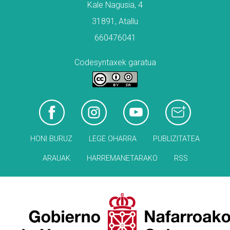
Kale Nagusia, 4
31891, Atallu
660476041
Codesyntaxek garatua
HONI BURUZ
LEGE OHARRA
PUBLIZITATEA
ARAUAK
HARREMANETARAKO
RSS