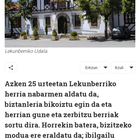
Lekunberriko Udala.
Entzun
Itzuli
Azken 25 urteetan Lekunberriko
herria nabarmen aldatu da,
biztanleria bikoiztu egin da eta
herrian gune eta zerbitzu berriak
sortu dira. Horrekin batera, bizitzeko
modua ere eraldatu da; ibilgailu