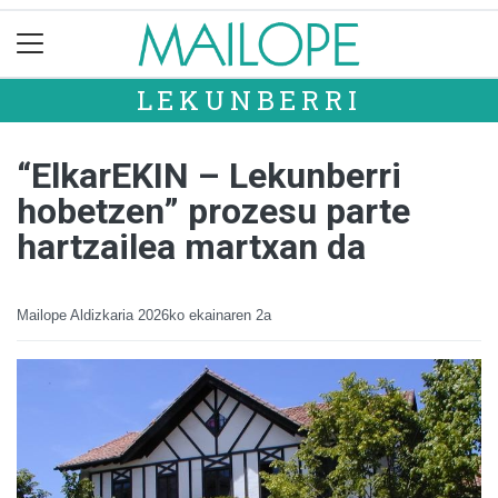
LEKUNBERRI
“ElkarEKIN – Lekunberri
hobetzen” prozesu parte
hartzailea martxan da
Mailope Aldizkaria
2026ko ekainaren 2a