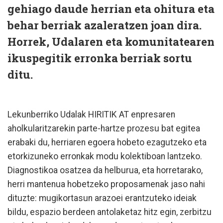
gehiago daude herrian eta ohitura eta
behar berriak azaleratzen joan dira.
Horrek, Udalaren eta komunitatearen
ikuspegitik erronka berriak sortu
ditu.
Lekunberriko Udalak HIRITIK AT enpresaren
aholkularitzarekin parte-hartze prozesu bat egitea
erabaki du, herriaren egoera hobeto ezagutzeko eta
etorkizuneko erronkak modu kolektiboan lantzeko.
Diagnostikoa osatzea da helburua, eta horretarako,
herri mantenua hobetzeko proposamenak jaso nahi
dituzte: mugikortasun arazoei erantzuteko ideiak
bildu, espazio berdeen antolaketaz hitz egin, zerbitzu