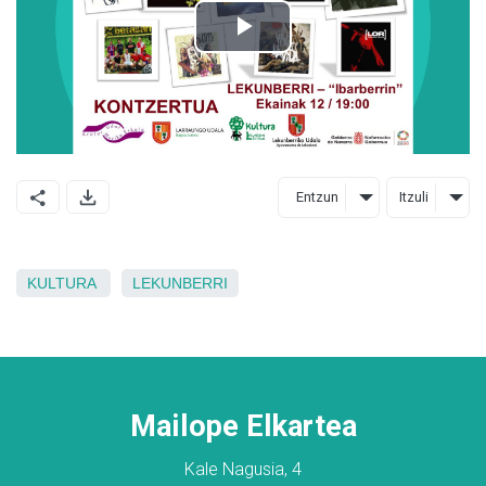
Entzun
Itzuli
KULTURA
LEKUNBERRI
Mailope Elkartea
Kale Nagusia, 4