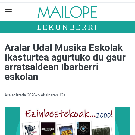
LEKUNBERRI
Aralar Udal Musika Eskolak
ikasturtea agurtuko du gaur
arratsaldean Ibarberri
eskolan
Aralar Irratia
2026ko ekainaren 12a