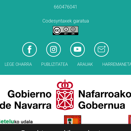
660476041
Codesyntaxek garatua
LEGE OHARRA
PUBLIZITATEA
ARAUAK
HARREMANET