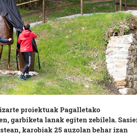
izarte proiektuak Pagalletako
en, garbiketa lanak egiten zebilela. Sasi
stean, karobiak 25 auzolan behar izan