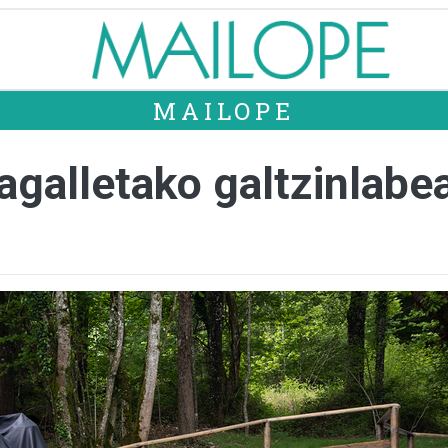
MAILOPE
agalletako galtzinlabe