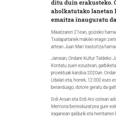
ditu duin erakusteko.
aholkatutako lanetan h
emaitza inauguratu da
Maiatzaren 21ean, goizeko hamaika
Txalapartariek makilei eragin ziet
artean Juan Mari Irastortza hama
Jarraian, Ondare Kultur Taldeko J
Kontatu zuen ezustean, garbiketa l
proiektuak karobia 2020an. Ondar
Udalari eta, horrek, 12.000 euro e
beranduago, dotore geratu da galt
Erdi Aroan eta Erdi Aro ostean ad
Memoria berreskuratzea gure esku 
iraganean galdurik eta herritarren 