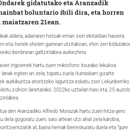
 Ondarek gidatutako eta Aranzadik
ainbat boluntario ibili dira, eta horren
 maiatzaren 21ean.
k aldera, adarraren hotsak eman zion ekitaldiari hasiera.
en eta, horiek oholen gainean utzitakoan, irten zen bildutak
seiko berdinean galtzinlabea aurkeztera.
avier Irigoienek hartu zuen mikrofono itxurako lekukoa.
anak egiten ari zela, topatu zuela Iturraskarri gizarte
ek aurkikuntza atontzeko laguntza eskatu zion Lekunberriko
sleitu zizkion lanetarako. 2022ko uztailan hasi eta, 25 auzol
zinlabea.
itua den Aranzadiko Alfredo Morazak hartu zuen hitza gero.
dela gogoratu zuen; sasi artean utzi ahal zela karobia,
kontzientziatik at, baina herriak berreskuratu duela eta “gure