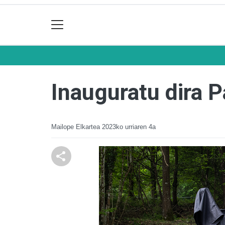
Inauguratu dira P
Mailope Elkartea
2023ko urriaren 4a