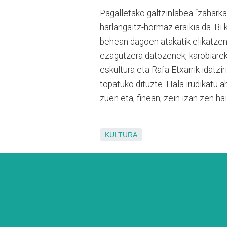
Pagalletako galtzinlabea “zaharkar
harlangaitz-hormaz eraikia da. Bi
behean dagoen atakatik elikatzen
ezagutzera datozenek, karobiareki
eskultura eta Rafa Etxarrik idatzi
topatuko dituzte. Hala irudikatu a
zuen eta, finean, zein izan zen h
KULTURA