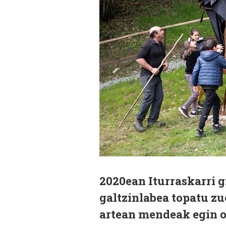
2020ean Iturraskarri g
galtzinlabea topatu zu
artean mendeak egin o