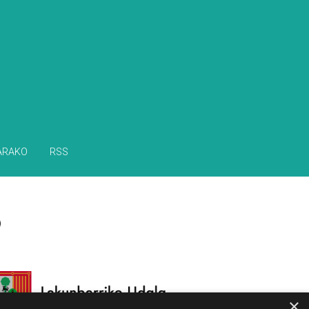
ARAKO
RSS
×