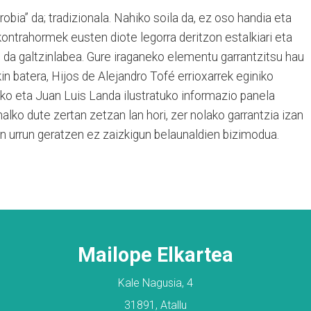
obia” da; tradizionala. Nahiko soila da, ez oso handia eta
 kontrahormek eusten diote legorra deritzon estalkiari eta
 da galtzinlabea. Gure iraganeko elementu garrantzitsu hau
n batera, Hijos de Alejandro Tofé errioxarrek eginiko
riko eta Juan Luis Landa ilustratuko informazio panela
halko dute zertan zetzan lan hori, zer nolako garrantzia izan
ain urrun geratzen ez zaizkigun belaunaldien bizimodua.
Mailope Elkartea
Kale Nagusia, 4
31891, Atallu