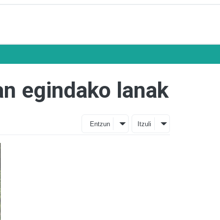
an egindako lanak
Entzun
Itzuli