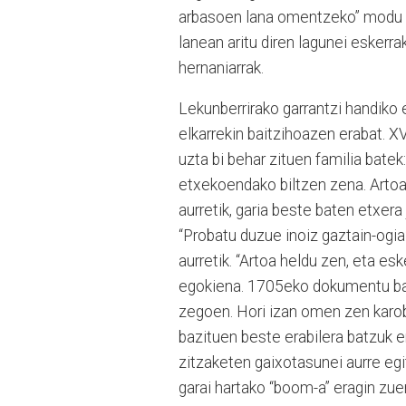
arbasoen lana omentzeko” modu bat
lanean aritu diren lagunei eskerr
hernaniarrak.
Lekunberrirako garrantzi handiko
elkarrekin baitzihoazen erabat. 
uzta bi behar zituen familia batek
etxekoendako biltzen zena. Artoa E
aurretik, garia beste baten etxer
“Probatu duzue inoiz gaztain-ogi
aurretik. “Artoa heldu zen, eta esk
egokiena. 1705eko dokumentu bate
zegoen. Hori izan omen zen karobi
bazituen beste erabilera batzuk 
zitzaketen gaixotasunei aurre egi
garai hartako “boom-a” eragin zue