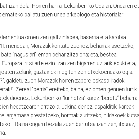
 izan dela. Horren harira, Lekunberriko Udalari, Ondareri e
ak emateko baliatu zuen unea arkeologo eta historialari
 elementua omen zen galtzinlabea, baserria eta karobia
XVII. mendean, Morazak kontatu zuenez, beharrak asetzeko,
: bata “nagusiari” eman behar zitzaiona; eta, bestea,
uropara iritsi arte ezin izan zen bigarren uztarik eduki eta,
a joaten zelarik, gaztainekin egiten zen etxekoendako ogia.
a?”, galdetu zuen Morazak horren zapore eskasa iradoki
errak!”. Zereal “berria” ereiteko, baina, ez omen genuen lurrik
k dioenez, Lekunberriko “lur hotza” karez “berotu” beharra
en hedatzearen arrazoia. Jakina denez, aspalditik, kareak
ere: argamasa prestatzeko, hormak zuritzeko, hildakoek kuts
teko… Baina ongarri bezala zuen bertutea izan zen, itxuraz,
na.