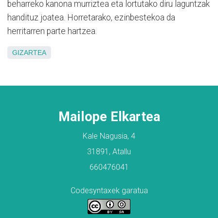
beharreko kanona murriztea eta lortutako diru laguntzak
handituz joatea. Horretarako, ezinbestekoa da
herritarren parte hartzea.
GIZARTEA
Mailope Elkartea
Kale Nagusia, 4
31891, Atallu
660476041
Codesyntaxek garatua