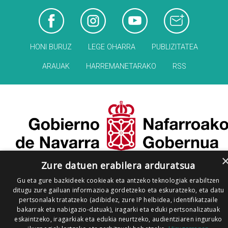
HONI BURUZ
LEGE OHARRA
PUBLIZITATEA
ARAUAK
HARREMANETARAKO
RSS
Zure datuen erabilera arduratsua
Gu eta gure bazkideek cookieak eta antzeko teknologiak erabiltzen
ditugu zure gailuan informazioa gordetzeko eta eskuratzeko, eta datu
pertsonalak tratatzeko (adibidez, zure IP helbidea, identifikatzaile
bakarrak eta nabigazio-datuak), iragarki eta eduki pertsonalizatuak
eskaintzeko, iragarkiak eta edukia neurtzeko, audientziaren inguruko