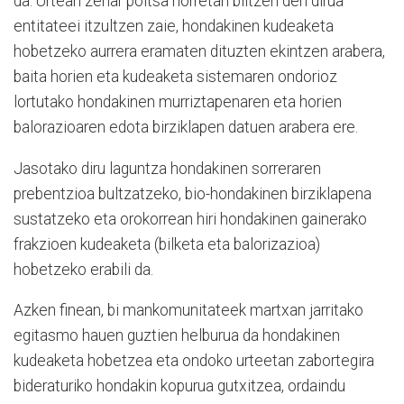
da. Urtean zehar poltsa horretan biltzen den dirua
entitateei itzultzen zaie, hondakinen kudeaketa
hobetzeko aurrera eramaten dituzten ekintzen arabera,
baita horien eta kudeaketa sistemaren ondorioz
lortutako hondakinen murriztapenaren eta horien
balorazioaren edota birziklapen datuen arabera ere.
Jasotako diru laguntza hondakinen sorreraren
prebentzioa bultzatzeko, bio-hondakinen birziklapena
sustatzeko eta orokorrean hiri hondakinen gainerako
frakzioen kudeaketa (bilketa eta balorizazioa)
hobetzeko erabili da.
Azken finean, bi mankomunitateek martxan jarritako
egitasmo hauen guztien helburua da hondakinen
kudeaketa hobetzea eta ondoko urteetan zabortegira
bideraturiko hondakin kopurua gutxitzea, ordaindu