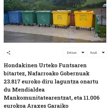
Entzun
Itzuli
Hondakinen Urteko Funtsaren
bitartez, Nafarroako Gobernuak
23.817 euroko diru laguntza onartu
du Mendialdea
Mankomunitatearentzat, eta 11.006
eurokoa Araxes Garaiko