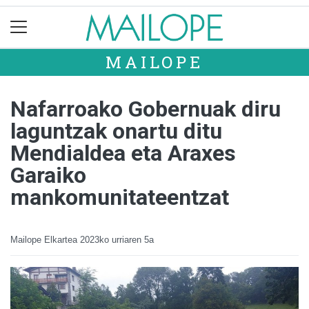
MAILOPE
Nafarroako Gobernuak diru
laguntzak onartu ditu
Mendialdea eta Araxes
Garaiko
mankomunitateentzat
Mailope Elkartea
2023ko urriaren 5a