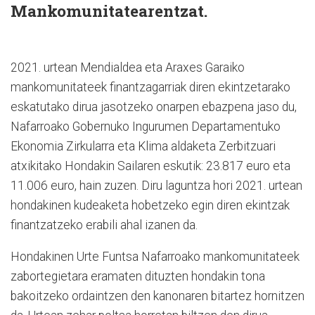
Mankomunitatearentzat.
2021. urtean Mendialdea eta Araxes Garaiko
mankomunitateek finantzagarriak diren ekintzetarako
eskatutako dirua jasotzeko onarpen ebazpena jaso du,
Nafarroako Gobernuko Ingurumen Departamentuko
Ekonomia Zirkularra eta Klima aldaketa Zerbitzuari
atxikitako Hondakin Sailaren eskutik: 23.817 euro eta
11.006 euro, hain zuzen. Diru laguntza hori 2021. urtean
hondakinen kudeaketa hobetzeko egin diren ekintzak
finantzatzeko erabili ahal izanen da.
Hondakinen Urte Funtsa Nafarroako mankomunitateek
zabortegietara eramaten dituzten hondakin tona
bakoitzeko ordaintzen den kanonaren bitartez hornitzen