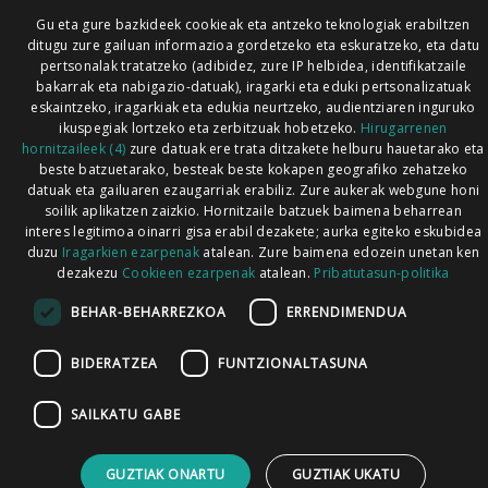
Gu eta gure bazkideek cookieak eta antzeko teknologiak erabiltzen
ditugu zure gailuan informazioa gordetzeko eta eskuratzeko, eta datu
pertsonalak tratatzeko (adibidez, zure IP helbidea, identifikatzaile
bakarrak eta nabigazio-datuak), iragarki eta eduki pertsonalizatuak
eskaintzeko, iragarkiak eta edukia neurtzeko, audientziaren inguruko
ikuspegiak lortzeko eta zerbitzuak hobetzeko.
Hirugarrenen
hornitzaileek (4)
zure datuak ere trata ditzakete helburu hauetarako eta
beste batzuetarako, besteak beste kokapen geografiko zehatzeko
datuak eta gailuaren ezaugarriak erabiliz. Zure aukerak webgune honi
soilik aplikatzen zaizkio. Hornitzaile batzuek baimena beharrean
interes legitimoa oinarri gisa erabil dezakete; aurka egiteko eskubidea
duzu
Iragarkien ezarpenak
atalean. Zure baimena edozein unetan ken
dezakezu
Cookieen ezarpenak
atalean.
Pribatutasun-politika
BEHAR-BEHARREZKOA
ERRENDIMENDUA
BIDERATZEA
FUNTZIONALTASUNA
SAILKATU GABE
GUZTIAK ONARTU
GUZTIAK UKATU