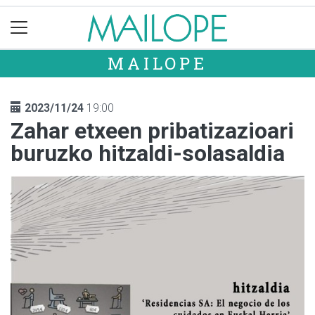
MAILOPE
2023/11/24
19:00
Zahar etxeen pribatizazioari
buruzko hitzaldi-solasaldia