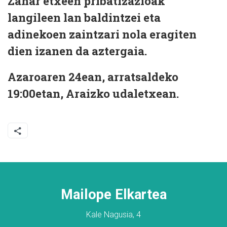
Zahar etxeen pribatizazioak
langileen lan baldintzei eta
adinekoen zaintzari nola eragiten
dien izanen da aztergaia.
Azaroaren 24ean, arratsaldeko
19:00etan, Araizko udaletxean.
Mailope Elkartea
Kale Nagusia, 4