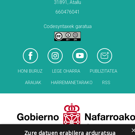
31891, Atallu
660476041
Codesyntaxek garatua
HONI BURUZ
LEGE OHARRA
PUBLIZITATEA
ARAUAK
HARREMANETARAKO
RSS
Zure datuen erabilera arduratsua