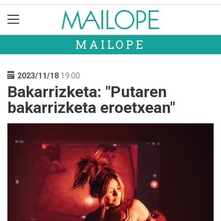
MAILOPE
2023/11/18
19:00
Bakarrizketa: "Putaren
bakarrizketa eroetxean"