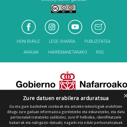
HONI BURUZ
LEGE OHARRA
PUBLIZITATEA
ARAUAK
HARREMANETARAKO
RSS
Zure datuen erabilera arduratsua
Gu eta gure bazkideek cookieak eta antzeko teknologiak erabiltzen
ditugu zure gailuan informazioa gordetzeko eta eskuratzeko, eta datu
pertsonalak tratatzeko (adibidez, zure IP helbidea, identifikatzaile
bakarrak eta nabigazio-datuak), iragarki eta eduki pertsonalizatuak