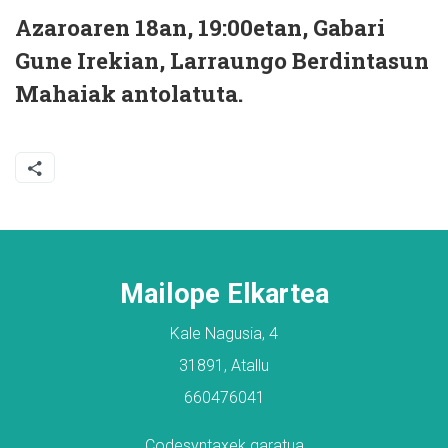
Azaroaren 18an, 19:00etan, Gabari
Gune Irekian, Larraungo Berdintasun
Mahaiak antolatuta.
Mailope Elkartea
Kale Nagusia, 4
31891, Atallu
660476041
Codesyntaxek garatua