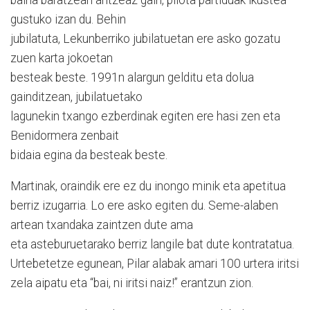
gustuko izan du. Behin
jubilatuta, Lekunberriko jubilatuetan ere asko gozatu
zuen karta jokoetan
besteak beste. 1991n alargun gelditu eta dolua
gainditzean, jubilatuetako
lagunekin txango ezberdinak egiten ere hasi zen eta
Benidormera zenbait
bidaia egina da besteak beste.
Martinak, oraindik ere ez du inongo minik eta apetitua
berriz izugarria. Lo ere asko egiten du. Seme-alaben
artean txandaka zaintzen dute ama
eta asteburuetarako berriz langile bat dute kontratatua.
Urtebetetze egunean, Pilar alabak amari 100 urtera iritsi
zela aipatu eta “bai, ni iritsi naiz!” erantzun zion.