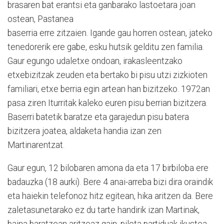
brasaren bat erantsi eta ganbarako lastoetara joan
ostean, Pastanea
baserria erre zitzaien. Igande gau horren ostean, jateko
tenedorerik ere gabe, esku hutsik gelditu zen familia.
Gaur egungo udaletxe ondoan, irakasleentzako
etxebizitzak zeuden eta bertako bi pisu utzi zizkioten
familiari, etxe berria egin artean han bizitzeko. 1972an
pasa ziren Iturritak kaleko euren pisu berrian bizitzera.
Baserri batetik baratze eta garajedun pisu batera
bizitzera joatea, aldaketa handia izan zen
Martinarentzat.
Gaur egun, 12 bilobaren amona da eta 17 birbiloba ere
badauzka (18 aurki). Bere 4 anai-arreba bizi dira oraindik
eta haiekin telefonoz hitz egitean, hika aritzen da. Bere
zaletasunetarako ez du tarte handirik izan Martinak,
baina baratzean aritzeaz gain, pilota partiduak ikustea