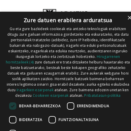
Zure datuen erabilera arduratsua
Gu eta gure bazkideek cookieak eta antzeko teknologiak erabiltzen
ditugu zure gailuan informazioa gordetzeko eta eskuratzeko, eta datu
pertsonalak tratatzeko (adibidez, zure IP helbidea, identifikatzaile
bakarrak eta nabigazio-datuak), iragarki eta eduki pertsonalizatuak
eskaintzeko, iragarkiak eta edukia neurtzeko, audientziaren inguruko
ikuspegiak lortzeko eta zerbitzuak hobetzeko.
Hirugarrenen
hornitzaileek (4)
zure datuak ere trata ditzakete helburu hauetarako eta
beste batzuetarako, besteak beste kokapen geografiko zehatzeko
datuak eta gailuaren ezaugarriak erabiliz. Zure aukerak webgune honi
soilik aplikatzen zaizkio. Hornitzaile batzuek baimena beharrean
interes legitimoa oinarri gisa erabil dezakete; aurka egiteko eskubidea
duzu
Iragarkien ezarpenak
atalean. Zure baimena edozein unetan ken
dezakezu
Cookieen ezarpenak
atalean.
Pribatutasun-politika
BEHAR-BEHARREZKOA
ERRENDIMENDUA
BIDERATZEA
FUNTZIONALTASUNA