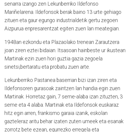
senarra izango zen Lekunberriko Ildefonso
Mariñelarena. Ildefonsok berak baino 13 urte gehiago
zituen eta gaur egungo industrialdetik gertu zegoen
Aizpurua enpresarentzat egiten zuen lan meategian.
1948an ezkondu eta Plazaolako trenean Zarautzera
joan ziren eztei bidaian. Itsasoan hainbeste ur ikustean
Martinak ezin zuen hori guztia gazia zegoela
sinetsi,bertaratu eta probatu zuen arte.
Lekunberriko Pastanea baserrian bizi izan ziren eta
Ildefonsoren gurasoak zaintzen lan handia egin zuen
Martinak. Horretaz gain, 7 seme-alaba izan zituzten, 3
seme eta 4 alaba. Martinak eta Ildefonsok euskaraz
hitz egin arren, frankismo garaia izanik, eskolan
gazteleraz aritu behar izaten zuten umeek eta esanak
zorrotz bete ezean, egurrezko erregela eta