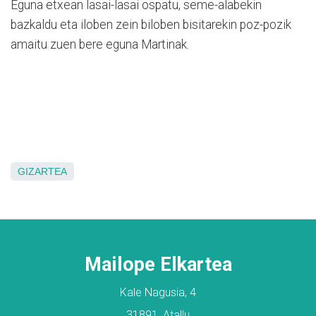
Eguna etxean lasai-lasai ospatu, seme-alabekin
bazkaldu eta iloben zein biloben bisitarekin poz-pozik
amaitu zuen bere eguna Martinak.
GIZARTEA
Mailope Elkartea
Kale Nagusia, 4
31891, Atallu