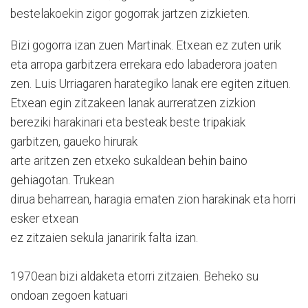
bestelakoekin zigor gogorrak jartzen zizkieten.
Bizi gogorra izan zuen Martinak. Etxean ez zuten urik
eta arropa garbitzera errekara edo labaderora joaten
zen. Luis Urriagaren harategiko lanak ere egiten zituen.
Etxean egin zitzakeen lanak aurreratzen zizkion
bereziki harakinari eta besteak beste tripakiak
garbitzen, gaueko hirurak
arte aritzen zen etxeko sukaldean behin baino
gehiagotan. Trukean
dirua beharrean, haragia ematen zion harakinak eta horri
esker etxean
ez zitzaien sekula janaririk falta izan.
1970ean bizi aldaketa etorri zitzaien. Beheko su
ondoan zegoen katuari