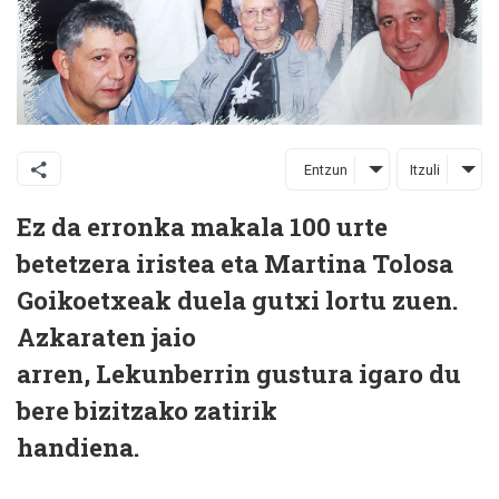
Entzun
Itzuli
Ez da erronka makala 100 urte
betetzera iristea eta Martina Tolosa
Goikoetxeak duela gutxi lortu zuen.
Azkaraten jaio
arren, Lekunberrin gustura igaro du
bere bizitzako zatirik
handiena.