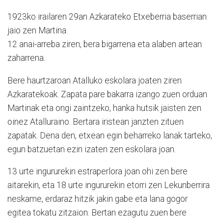
1923ko irailaren 29an Azkarateko Etxeberria baserrian
jaio zen Martina.
12 anai-arreba ziren, bera bigarrena eta alaben artean
zaharrena.
Bere haurtzaroan Atalluko eskolara joaten ziren
Azkaratekoak. Zapata pare bakarra izango zuen orduan
Martinak eta ongi zaintzeko, hanka hutsik jaisten zen
oinez Atalluraino. Bertara iristean janzten zituen
zapatak. Dena den, etxean egin beharreko lanak tarteko,
egun batzuetan ezin izaten zen eskolara joan.
13 urte ingururekin estraperlora joan ohi zen bere
aitarekin, eta 18 urte ingururekin etorri zen Lekunberrira
neskame, erdaraz hitzik jakin gabe eta lana gogor
egitea tokatu zitzaion. Bertan ezagutu zuen bere