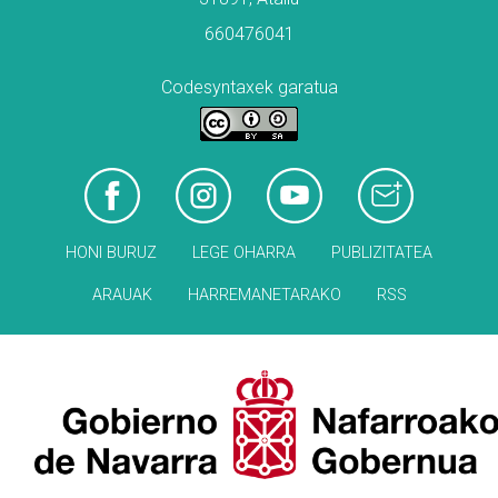
660476041
Codesyntaxek garatua
HONI BURUZ
LEGE OHARRA
PUBLIZITATEA
ARAUAK
HARREMANETARAKO
RSS