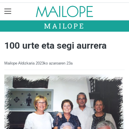
MAILOPE
100 urte eta segi aurrera
Mailope Aldizkaria
2023ko azaroaren 23a