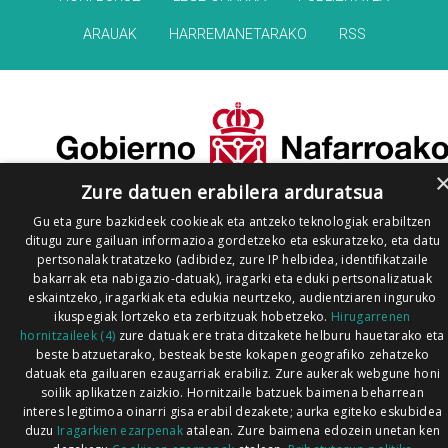
ARAUAK
HARREMANETARAKO
RSS
Zure datuen erabilera arduratsua
Gu eta gure bazkideek cookieak eta antzeko teknologiak erabiltzen
ditugu zure gailuan informazioa gordetzeko eta eskuratzeko, eta datu
pertsonalak tratatzeko (adibidez, zure IP helbidea, identifikatzaile
bakarrak eta nabigazio-datuak), iragarki eta eduki pertsonalizatuak
eskaintzeko, iragarkiak eta edukia neurtzeko, audientziaren inguruko
ikuspegiak lortzeko eta zerbitzuak hobetzeko.
Hirugarrenen
hornitzaileek (4)
zure datuak ere trata ditzakete helburu hauetarako eta
beste batzuetarako, besteak beste kokapen geografiko zehatzeko
datuak eta gailuaren ezaugarriak erabiliz. Zure aukerak webgune honi
soilik aplikatzen zaizkio. Hornitzaile batzuek baimena beharrean
interes legitimoa oinarri gisa erabil dezakete; aurka egiteko eskubidea
duzu
Iragarkien ezarpenak
atalean. Zure baimena edozein unetan ken