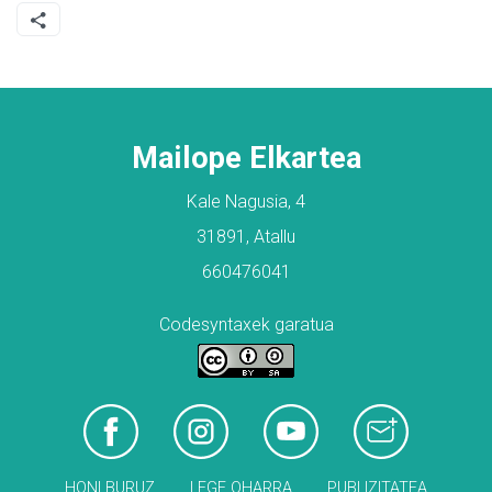
Mailope Elkartea
Kale Nagusia, 4
31891, Atallu
660476041
Codesyntaxek garatua
HONI BURUZ
LEGE OHARRA
PUBLIZITATEA