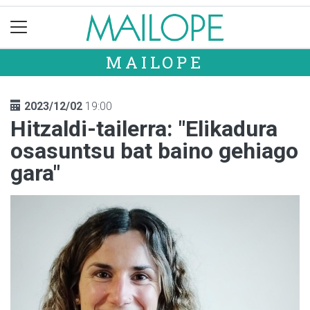
MAILOPE
2023/12/02
19:00
Hitzaldi-tailerra: "Elikadura
osasuntsu bat baino gehiago
gara"