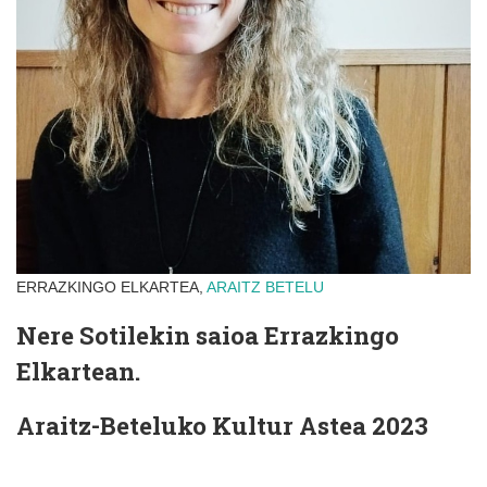
ERRAZKINGO ELKARTEA,
ARAITZ
BETELU
Nere Sotilekin saioa Errazkingo
Elkartean.
Araitz-Beteluko Kultur Astea 2023