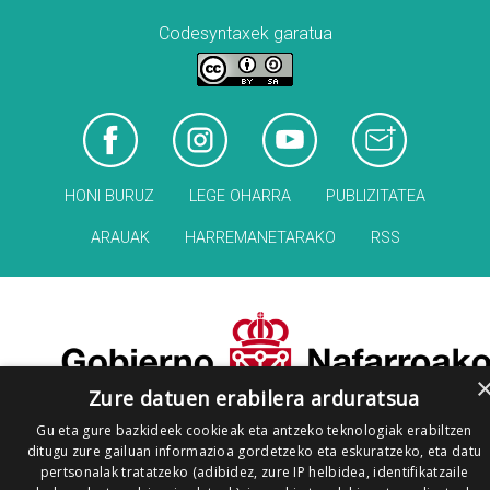
Codesyntaxek garatua
HONI BURUZ
LEGE OHARRA
PUBLIZITATEA
ARAUAK
HARREMANETARAKO
RSS
Zure datuen erabilera arduratsua
Gu eta gure bazkideek cookieak eta antzeko teknologiak erabiltzen
ditugu zure gailuan informazioa gordetzeko eta eskuratzeko, eta datu
pertsonalak tratatzeko (adibidez, zure IP helbidea, identifikatzaile