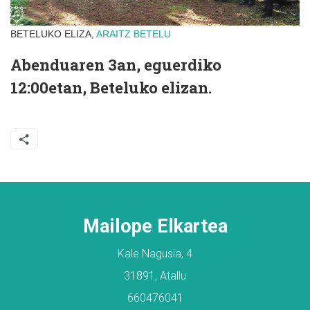
BETELUKO ELIZA,
ARAITZ
BETELU
Abenduaren 3an, eguerdiko
12:00etan, Beteluko elizan.
Mailope Elkartea
Kale Nagusia, 4
31891, Atallu
660476041