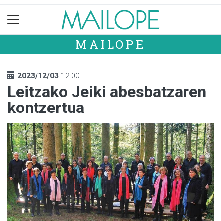
MAILOPE
2023/12/03
12:00
Leitzako Jeiki abesbatzaren
kontzertua