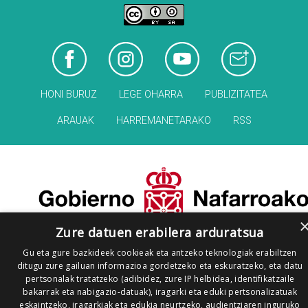
HONI BURUZ
LEGE OHARRA
PUBLIZITATEA
ARAUAK
HARREMANETARAKO
RSS
Zure datuen erabilera arduratsua
Gu eta gure bazkideek cookieak eta antzeko teknologiak erabiltzen
ditugu zure gailuan informazioa gordetzeko eta eskuratzeko, eta datu
pertsonalak tratatzeko (adibidez, zure IP helbidea, identifikatzaile
bakarrak eta nabigazio-datuak), iragarki eta eduki pertsonalizatuak
eskaintzeko, iragarkiak eta edukia neurtzeko, audientziaren inguruko