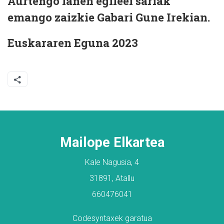
Aurtengo lanen egileei sariak
emango zaizkie Gabari Gune Irekian.
Euskararen Eguna 2023
Mailope Elkartea
Kale Nagusia, 4
31891, Atallu
660476041
Codesyntaxek garatua