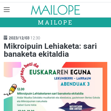
MAILOPE
2023/12/03
12:30
Mikroipuin Lehiaketa: sari
banaketa ekitaldia