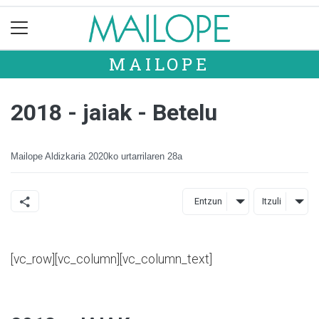
MAILOPE
2018 - jaiak - Betelu
Mailope Aldizkaria
2020ko urtarrilaren 28a
Entzun
Itzuli
[vc_row][vc_column][vc_column_text]