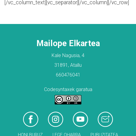
[/vc_column_text][vc_separator][/vc_column][/vc_row]
Mailope Elkartea
Kale Nagusia, 4
31891, Atallu
660476041
Codesyntaxek garatua
HONI BURUZ
LEGE OHARRA
PUBLIZITATEA