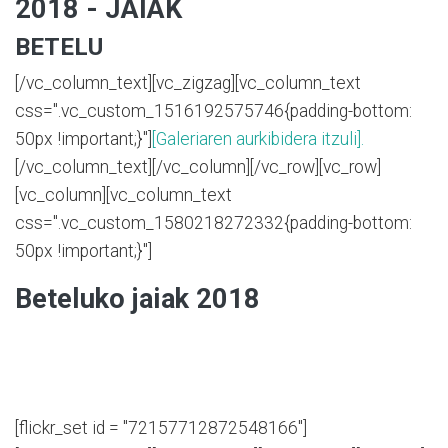
2018 - JAIAK
BETELU
[/vc_column_text][vc_zigzag][vc_column_text
css=".vc_custom_1516192575746{padding-bottom:
50px !important;}"]
[Galeriaren aurkibidera itzuli].
[/vc_column_text][/vc_column][/vc_row][vc_row]
[vc_column][vc_column_text
css=".vc_custom_1580218272332{padding-bottom:
50px !important;}"]
Beteluko jaiak 2018
[flickr_set id = "72157712872548166"]