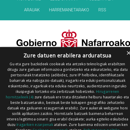
ARAUAK
HARREMANETARAKO
RSS
Zure datuen erabilera arduratsua
Gu eta gure bazkideek cookieak eta antzeko teknologiak erabiltzen
ditugu zure gailuan informazioa gordetzeko eta eskuratzeko, eta datu
pertsonalak tratatzeko (adibidez, zure IP helbidea, identifikatzaile
bakarrak eta nabigazio-datuak), iragarki eta eduki pertsonalizatuak
eskaintzeko, iragarkiak eta edukia neurtzeko, audientziaren inguruko
ikuspegiak lortzeko eta zerbitzuak hobetzeko.
Hirugarrenen
hornitzaileek (4)
zure datuak ere trata ditzakete helburu hauetarako eta
beste batzuetarako, besteak beste kokapen geografiko zehatzeko
datuak eta gailuaren ezaugarriak erabiliz. Zure aukerak webgune honi
soilik aplikatzen zaizkio. Hornitzaile batzuek baimena beharrean
interes legitimoa oinarri gisa erabil dezakete; aurka egiteko eskubidea
duzu
Iragarkien ezarpenak
atalean. Zure baimena edozein unetan ken