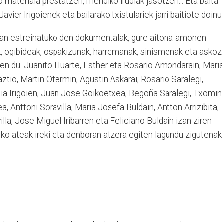
 materiala prestatzen, mendiko irudiak jasotzen... Eta baita
vier Irigoienek eta bailarako txistulariek jarri baitiote doinu
ean estreinatuko den dokumentalak, gure aitona-amonen
, ogibideak, ospakizunak, harremanak, sinismenak eta askoz
n du. Juanito Huarte, Esther eta Rosario Amondarain, Mari
aztio, Martin Otermin, Agustin Askarai, Rosario Saralegi,
nia Irigoien, Juan Jose Goikoetxea, Begoña Saralegi, Txomin
 Anttoni Soravilla, Maria Josefa Buldain, Antton Arrizibita,
lla, Jose Miguel Iribarren eta Feliciano Buldain izan ziren
eko ateak ireki eta denboran atzera egiten lagundu zigutenak