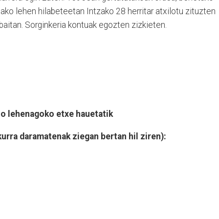
ako lehen hilabeteetan Intzako 28 herritar atxilotu zituzten
baitan. Sorginkeria kontuak egozten zizkieten.
no lehenagoko etxe hauetatik
kurra daramatenak ziegan bertan hil ziren):