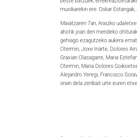
beste batzuek, errekreazioetarako
musikarekin ere. Oskar Estangak, Ja
Maiatzaren 7an, Araizko udaletx
ahotik joan den mendeko ohiturak
gehiago ezagutzeko aukera emate
Otermin, Joxe Iriarte, Dolores Arr
Graxian Olasagarre, Maria Estefa
Otermin, Maria Dolores Goikoetxea,
Alejandro Yeregi, Francisco Soravi
orain dela zenbait urte euren etx