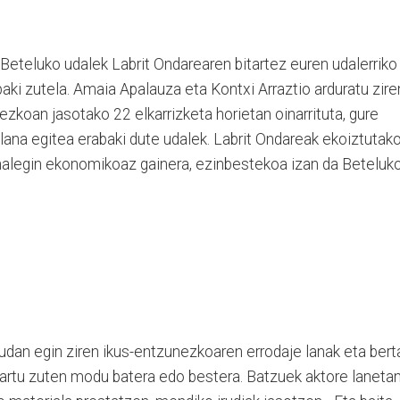
a Beteluko udalek Labrit Ondarearen bitartez euren udalerriko
ki zutela. Amaia Apalauza eta Kontxi Arraztio arduratu zire
ezkoan jasotako 22 elkarrizketa horietan oinarrituta, gure
lana egitea erabaki dute udalek. Labrit Ondareak ekoiztutak
halegin ekonomikoaz gainera, ezinbestekoa izan da Beteluk
an egin ziren ikus-entzunezkoaren errodaje lanak eta bert
hartu zuten modu batera edo bestera. Batzuek aktore lanetan