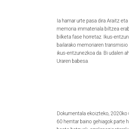
Ia hamar urte pasa dira Araitz et
memoria immateriala biltzea eraba
bilketa fase horretaz. Ikus-entzun
bailarako memoriaren transmisio 
ikus-entzunezkoa da. Bi udalen a
Uraren babesa.
Dokumentala ekoizteko, 2020ko ud
60 herritar baino gehiagok parte 