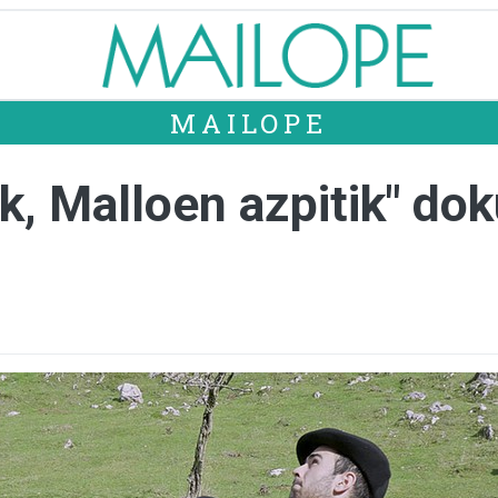
MAILOPE
ik, Malloen azpitik" d