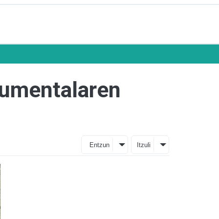
okumentalaren
Entzun
Itzuli