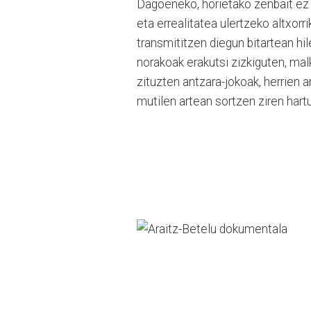
Dagoeneko, horietako zenbait ez 
eta errealitatea ulertzeko altxor
transmititzen diegun bitartean hi
norakoak erakutsi zizkiguten, malk
zituzten antzara-jokoak, herrien 
mutilen artean sortzen ziren hart