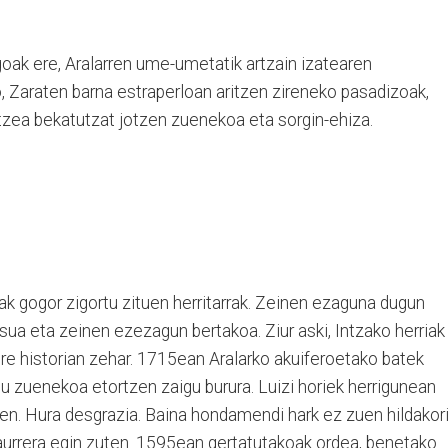
goak ere, Aralarren ume-umetatik artzain izatearen
o, Zaraten barna estraperloan aritzen zireneko pasadizoak,
atzea bekatutzat jotzen zuenekoa eta sorgin-ehiza.
oak gogor zigortu zituen herritarrak. Zeinen ezaguna dugun
ua eta zeinen ezezagun bertakoa. Ziur aski, Intzako herriak
bere historian zehar. 1715ean Aralarko akuiferoetako batek
tu zuenekoa etortzen zaigu burura. Luizi horiek herrigunean
uen. Hura desgrazia. Baina hondamendi hark ez zuen hildakor
k aurrera egin zuten. 1595ean gertatutakoak ordea, benetako