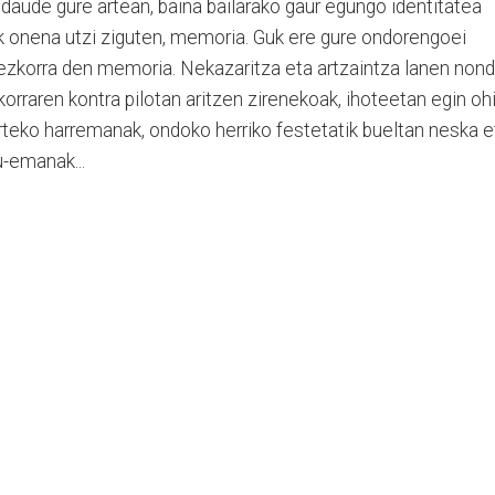
daude gure artean, baina bailarako gaur egungo identitatea
rik onena utzi ziguten, memoria. Guk ere gure ondorengoei
lezkorra den memoria. Nekazaritza eta artzaintza lanen nond
orraren kontra pilotan aritzen zirenekoak, ihoteetan egin oh
arteko harremanak, ondoko herriko festetatik bueltan neska e
u-emanak...