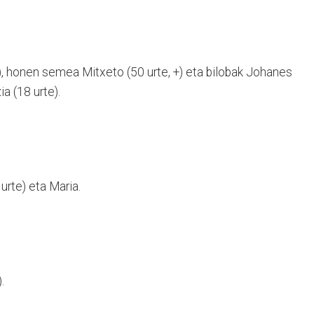
e), honen semea Mitxeto (50 urte, +) eta bilobak Johanes
ia (18 urte).
urte) eta Maria.
.