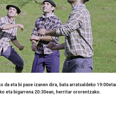
o da eta bi pase izanen dira, bata arratsaldeko 19:00eta
ko eta bigarrena 20:30ean, herritar ororentzako.