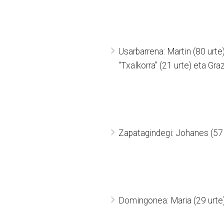
Usarbarrena: Martin (80 urt
“Txalkorra” (21 urte) eta Graz
Zapatagindegi: Johanes (57 
Domingonea: Maria (29 urte)