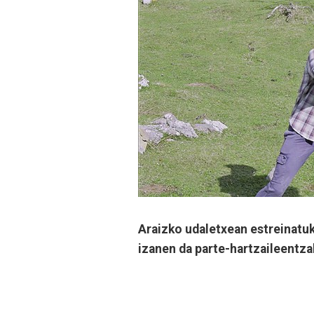
Araizko udaletxean estreinatuk
izanen da parte-hartzaileentza