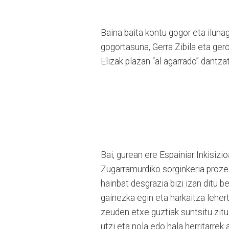
Baina baita kontu gogor eta iluna
gogortasuna, Gerra Zibila eta ger
Elizak plazan “al agarrado” dantz
Bai, gurean ere Espainiar Inkisizi
Zugarramurdiko sorginkeria prozes
hainbat desgrazia bizi izan ditu 
gainezka egin eta harkaitza leher
zeuden etxe guztiak suntsitu zit
utzi eta nola edo hala herritarre