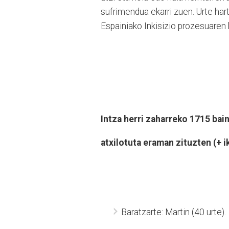
sufrimendua ekarri zuen. Urte hart
Espainiako Inkisizio prozesuaren 
Intza herri zaharreko 1715 bai
atxilotuta eraman zituzten (+ i
Baratzarte: Martin (40 urte).