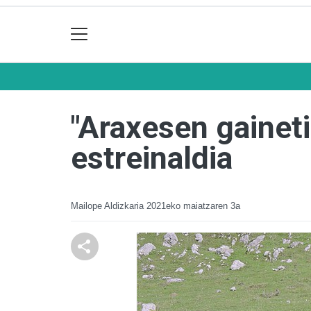
"Araxesen gainet
estreinaldia
Mailope Aldizkaria
2021eko maiatzaren 3a