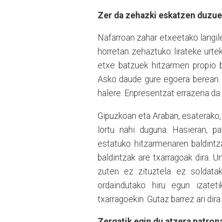
Zer da zehazki eskatzen duzu
Nafarroan zahar etxeetako langi
horretan zehaztuko lirateke urte
etxe batzuek hitzarmen propio b
Asko daude gure egoera berean. 
halere. Enpresentzat errazena da 
Gipuzkoan eta Araban, esaterako, 
lortu nahi duguna. Hasieran, p
estatuko hitzarmenaren baldint
baldintzak are txarragoak dira. U
zuten ez zituztela ez soldata
ordaindutako hiru egun izatet
txarragoekin. Gutaz barrez ari dira.
Zergatik egin du atzera patron