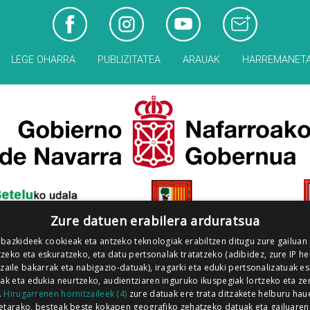
LEGE OHARRA
PUBLIZITATEA
ARAUAK
HARREMANET
Zure datuen erabilera arduratsua
 bazkideek cookieak eta antzeko teknologiak erabiltzen ditugu zure gailuan
zeko eta eskuratzeko, eta datu pertsonalak tratatzeko (adibidez, zure IP he
tzaile bakarrak eta nabigazio-datuak), iragarki eta eduki pertsonalizatuak e
iak eta edukia neurtzeko, audientziaren inguruko ikuspegiak lortzeko eta ze
.
Hirugarrenen hornitzaileek (4)
zure datuak ere trata ditzakete helburu hau
etarako, besteak beste kokapen geografiko zehatzeko datuak eta gailuaren