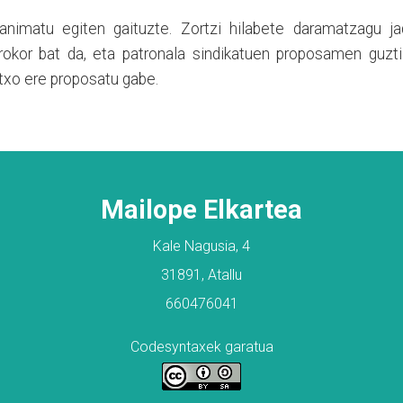
 animatu egiten gaituzte. Zortzi hilabete daramatzagu ja
rokor bat da, eta patronala sindikatuen proposamen guzti
rtxo ere proposatu gabe.
Mailope Elkartea
Kale Nagusia, 4
31891, Atallu
660476041
Codesyntaxek garatua