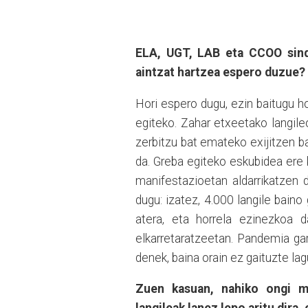
ELA, UGT, LAB eta CCOO sindi
aintzat hartzea espero duzue?
Hori espero dugu, ezin baitugu ho
egiteko. Zahar etxeetako langil
zerbitzu bat emateko exijitzen ba
da. Greba egiteko eskubidea ere 
manifestazioetan aldarrikatzen 
dugu: izatez, 4.000 langile bain
atera, eta horrela ezinezkoa 
elkarretaratzeetan. Pandemia gar
denek, baina orain ez gaituzte la
Zuen kasuan, nahiko ongi m