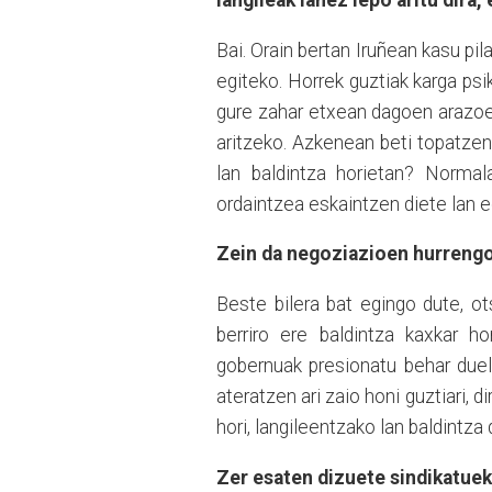
langileak lanez lepo aritu dira,
Bai. Orain bertan Iruñean kasu pil
egiteko. Horrek guztiak karga psik
gure zahar etxean dagoen arazoe
aritzeko. Azkenean beti topatzen
lan baldintza horietan? Normala
ordaintzea eskaintzen diete lan 
Zein da negoziazioen hurreng
Beste bilera bat egingo dute, ot
berriro ere baldintza kaxkar h
gobernuak presionatu behar duel
ateratzen ari zaio honi guztiari, 
hori, langileentzako lan baldintza 
Zer esaten dizuete sindikatue