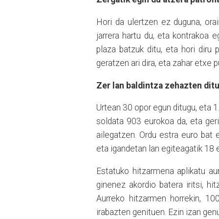
Hori da ulertzen ez duguna, ora
jarrera hartu du, eta kontrakoa 
plaza batzuk ditu, eta hori diru 
geratzen ari dira, eta zahar etxe 
Zer lan baldintza zehazten dit
Urtean 30 opor egun ditugu, eta 1.
soldata 903 eurokoa da, eta geri
ailegatzen. Ordu estra euro bat 
eta igandetan lan egiteagatik 18 
Estatuko hitzarmena aplikatu au
ginenez akordio batera iritsi, hi
Aurreko hitzarmen horrekin, 10
irabazten genituen. Ezin izan gen