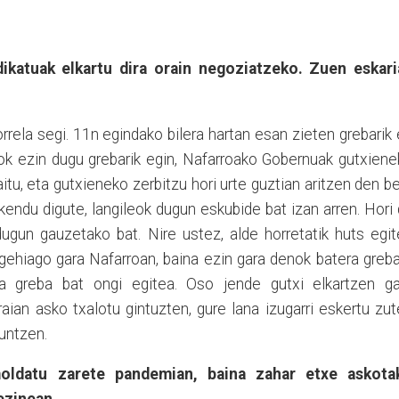
katuak elkartu dira orain negoziatzeko. Zuen eskari
rrela segi. 11n egindako bilera hartan esan zieten grebarik
eok ezin dugu grebarik egin, Nafarroako Gobernuak gutxien
itu, eta gutxieneko zerbitzu hori urte guztian aritzen den b
kendu digute, langileok dugun eskubide bat izan arren. Hori
dugun gauzetako bat. Nire ustez, alde horretatik huts egi
o gehiago gara Nafarroan, baina ezin gara denok batera greb
da greba bat ongi egitea. Oso jende gutxi elkartzen ga
aian asko txalotu gintuzten, gure lana izugarri eskertu zu
guntzen.
oldatu zarete pandemian, baina zahar etxe askota