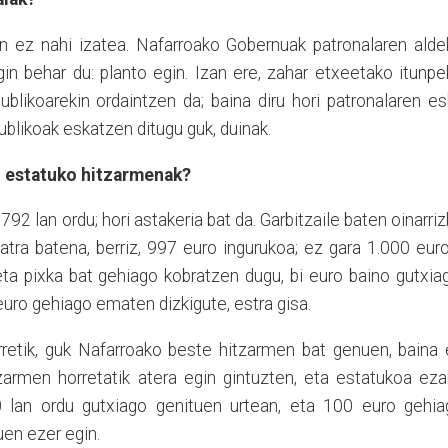
in ez nahi izatea. Nafarroako Gobernuak patronalaren ald
egin behar du: planto egin. Izan ere, zahar etxeetako itunp
publikoarekin ordaintzen da; baina diru hori patronalaren e
publikoak eskatzen ditugu guk, duinak.
u estatuko hitzarmenak?
792 lan ordu; hori astakeria bat da. Garbitzaile baten oinarri
atra batena, berriz, 997 euro ingurukoa; ez gara 1.000 eur
eta pixka bat gehiago kobratzen dugu, bi euro baino gutxia
euro gehiago ematen dizkigute, estra gisa.
rretik, guk Nafarroako beste hitzarmen bat genuen, baina
tzarmen horretatik atera egin gintuzten, eta estatukoa ezar
0 lan ordu gutxiago genituen urtean, eta 100 euro gehia
uen ezer egin.