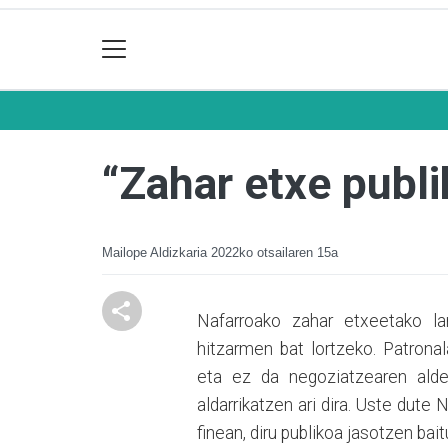
“Zahar etxe publi
Mailope Aldizkaria
2022ko otsailaren 15a
Nafarroako zahar etxeetako lan
hitzarmen bat lortzeko. Patrona
eta ez da negoziatzearen alde
aldarrikatzen ari dira. Uste dut
finean, diru publikoa jasotzen ba