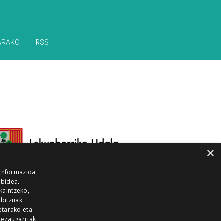
ARAKO
RSS
×
 informazioa
lbidea,
skaintzeko,
rbitzuak
etarako eta
 ezaugarriak