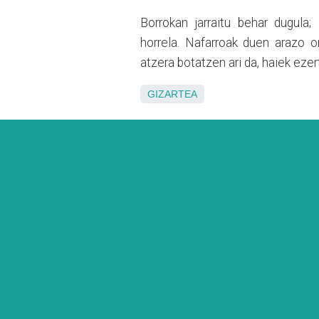
Borrokan jarraitu behar dugula;
horrela. Nafarroak duen arazo o
atzera botatzen ari da, haiek eze
GIZARTEA