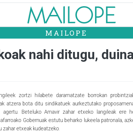
MAILOPE
koak nahi ditugu, duin
gileek zortzi hilabete daramatzate borrokan probintzia
lak atzera bota ditu sindikatuek aurkeztutako proposamen
 agertu. Beteluko Amavir zahar etxeko langileak ere ho
e Nafarroako Gobernuak estutu beharko lukeela patronala, az
itu zahar etxeak kudeatzeko.