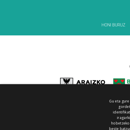
HONI BURUZ
Gu eta gure
gordet
identifika
iragark
hobetzeko
beste batzu