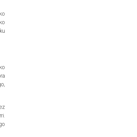
eko
eko
sku
zko
ora
go,
 ez
ri.
go