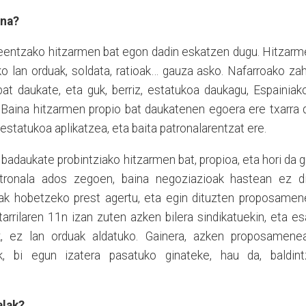
ena?
leentzako hitzarmen bat egon dadin eskatzen dugu. Hitzar
ko lan orduak, soldata, ratioak… gauza asko. Nafarroako za
at daukate, eta guk, berriz, estatukoa daukagu, Espainiak
Baina hitzarmen propio bat daukatenen egoera ere txarra 
estatukoa aplikatzea, eta baita patronalarentzat ere.
badaukate probintziako hitzarmen bat, propioa, eta hori da 
atronala ados zegoen, baina negoziazioak hastean ez di
zak hobetzeko prest agertu, eta egin dituzten proposamen
rtarrilaren 11n izan zuten azken bilera sindikatuekin, eta e
k, ez lan orduak aldatuko. Gainera, azken proposamenea
ik, bi egun izatera pasatuko ginateke, hau da, baldint
alak?