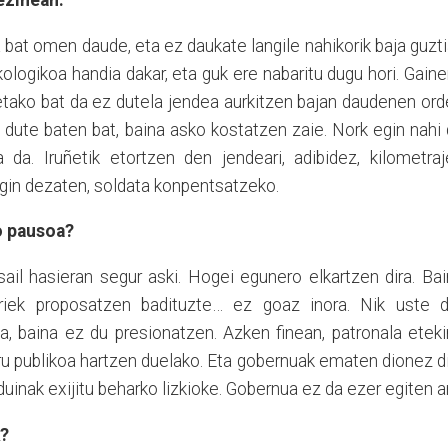
 ezinean.
a bat omen daude, eta ez daukate langile nahikorik baja guzt
ologikoa handia dakar, eta guk ere nabaritu dugu hori. Gaine
tako bat da ez dutela jendea aurkitzen bajan daudenen or
 dute baten bat, baina asko kostatzen zaie. Nork egin nahi
 da. Iruñetik etortzen den jendeari, adibidez, kilometra
egin dezaten, soldata konpentsatzeko.
o pausoa?
sail hasieran segur aski. Hogei egunero elkartzen dira. Ba
oriek proposatzen badituzte… ez goaz inora. Nik uste d
a, baina ez du presionatzen. Azken finean, patronala etek
diru publikoa hartzen duelako. Eta gobernuak ematen dionez d
duinak exijitu beharko lizkioke. Gobernua ez da ezer egiten ar
k?