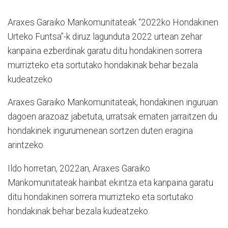
Araxes Garaiko Mankomunitateak “2022ko Hondakinen
Urteko Funtsa”-k diruz lagunduta 2022 urtean zehar
kanpaina ezberdinak garatu ditu hondakinen sorrera
murrizteko eta sortutako hondakinak behar bezala
kudeatzeko
Araxes Garaiko Mankomunitateak, hondakinen inguruan
dagoen arazoaz jabetuta, urratsak ematen jarraitzen du
hondakinek ingurumenean sortzen duten eragina
arintzeko.
Ildo horretan, 2022an, Araxes Garaiko
Mankomunitateak hainbat ekintza eta kanpaina garatu
ditu hondakinen sorrera murrizteko eta sortutako
hondakinak behar bezala kudeatzeko.