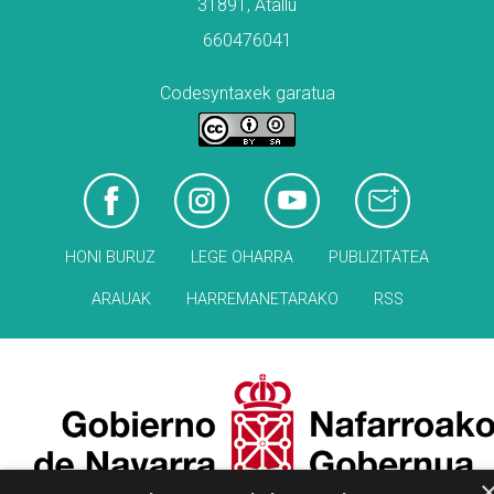
31891, Atallu
660476041
Codesyntaxek garatua
HONI BURUZ
LEGE OHARRA
PUBLIZITATEA
ARAUAK
HARREMANETARAKO
RSS