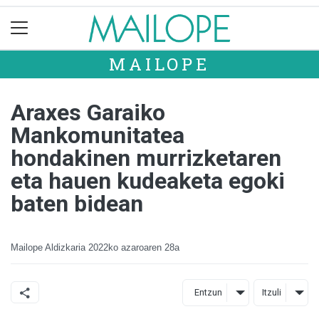
MAILOPE
Araxes Garaiko
Mankomunitatea
hondakinen murrizketaren
eta hauen kudeaketa egoki
baten bidean
Mailope Aldizkaria
2022ko azaroaren 28a
Entzun
Itzuli