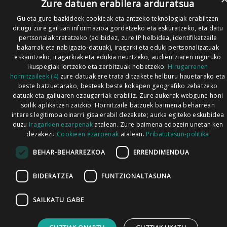
Zure datuen erabilera arduratsua
Gu eta gure bazkideek cookieak eta antzeko teknologiak erabiltzen
ditugu zure gailuan informazioa gordetzeko eta eskuratzeko, eta datu
pertsonalak tratatzeko (adibidez, zure IP helbidea, identifikatzaile
bakarrak eta nabigazio-datuak), iragarki eta eduki pertsonalizatuak
eskaintzeko, iragarkiak eta edukia neurtzeko, audientziaren inguruko
ikuspegiak lortzeko eta zerbitzuak hobetzeko.
Hirugarrenen
hornitzaileek (4)
zure datuak ere trata ditzakete helburu hauetarako eta
beste batzuetarako, besteak beste kokapen geografiko zehatzeko
datuak eta gailuaren ezaugarriak erabiliz. Zure aukerak webgune honi
soilik aplikatzen zaizkio. Hornitzaile batzuek baimena beharrean
interes legitimoa oinarri gisa erabil dezakete; aurka egiteko eskubidea
duzu
Iragarkien ezarpenak
atalean. Zure baimena edozein unetan ken
dezakezu
Cookieen ezarpenak
atalean.
Pribatutasun-politika
BEHAR-BEHARREZKOA
ERRENDIMENDUA
BIDERATZEA
FUNTZIONALTASUNA
SAILKATU GABE