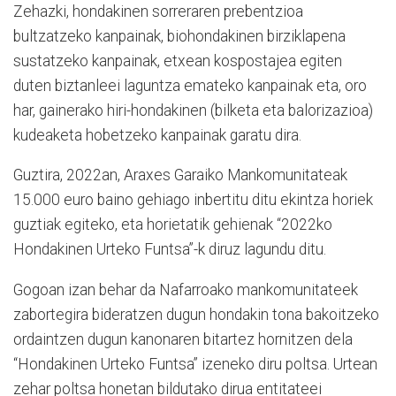
Zehazki, hondakinen sorreraren prebentzioa
bultzatzeko kanpainak, biohondakinen birziklapena
sustatzeko kanpainak, etxean kospostajea egiten
duten biztanleei laguntza emateko kanpainak eta, oro
har, gainerako hiri-hondakinen (bilketa eta balorizazioa)
kudeaketa hobetzeko kanpainak garatu dira.
Guztira, 2022an, Araxes Garaiko Mankomunitateak
15.000 euro baino gehiago inbertitu ditu ekintza horiek
guztiak egiteko, eta horietatik gehienak “2022ko
Hondakinen Urteko Funtsa”-k diruz lagundu ditu.
Gogoan izan behar da Nafarroako mankomunitateek
zabortegira bideratzen dugun hondakin tona bakoitzeko
ordaintzen dugun kanonaren bitartez hornitzen dela
“Hondakinen Urteko Funtsa” izeneko diru poltsa. Urtean
zehar poltsa honetan bildutako dirua entitateei