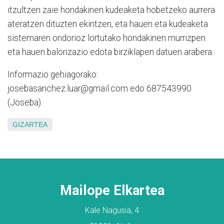
itzultzen zaie hondakinen kudeaketa hobetzeko aurrera
ateratzen dituzten ekintzen, eta hauen eta kudeaketa
sistemaren ondorioz lortutako hondakinen murrizpen
eta hauen balorizazio edota birziklapen datuen arabera.
Informazio gehiagorako:
josebasanchez.luar@gmail.com edo 687543990
(Joseba)
GIZARTEA
Mailope Elkartea
Kale Nagusia, 4