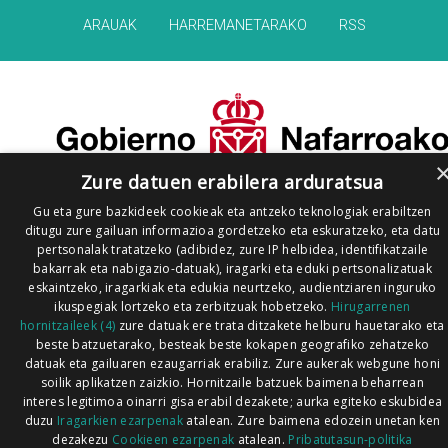
ARAUAK
HARREMANETARAKO
RSS
Zure datuen erabilera arduratsua
Gu eta gure bazkideek cookieak eta antzeko teknologiak erabiltzen
ditugu zure gailuan informazioa gordetzeko eta eskuratzeko, eta datu
pertsonalak tratatzeko (adibidez, zure IP helbidea, identifikatzaile
bakarrak eta nabigazio-datuak), iragarki eta eduki pertsonalizatuak
eskaintzeko, iragarkiak eta edukia neurtzeko, audientziaren inguruko
ikuspegiak lortzeko eta zerbitzuak hobetzeko.
Hirugarrenen
hornitzaileek (4)
zure datuak ere trata ditzakete helburu hauetarako eta
beste batzuetarako, besteak beste kokapen geografiko zehatzeko
datuak eta gailuaren ezaugarriak erabiliz. Zure aukerak webgune honi
soilik aplikatzen zaizkio. Hornitzaile batzuek baimena beharrean
interes legitimoa oinarri gisa erabil dezakete; aurka egiteko eskubidea
duzu
Iragarkien ezarpenak
atalean. Zure baimena edozein unetan ken
dezakezu
Cookieen ezarpenak
atalean.
Pribatutasun-politika