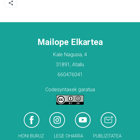
Mailope Elkartea
Kale Nagusia, 4
31891, Atallu
660476041
Codesyntaxek garatua
HONI BURUZ
LEGE OHARRA
PUBLIZITATEA