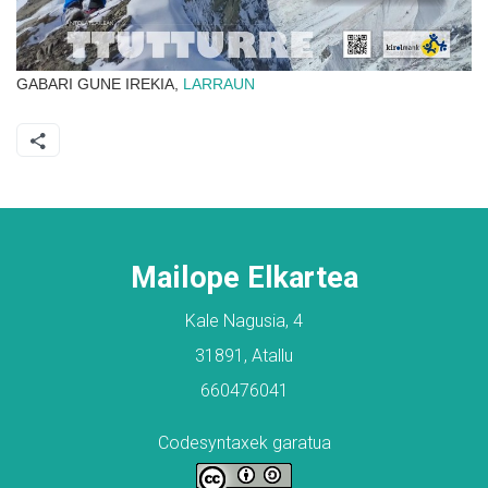
GABARI GUNE IREKIA,
LARRAUN
Mailope Elkartea
Kale Nagusia, 4
31891, Atallu
660476041
Codesyntaxek garatua