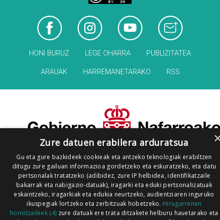
HONI BURUZ
LEGE OHARRA
PUBLIZITATEA
ARAUAK
HARREMANETARAKO
RSS
Zure datuen erabilera arduratsua
Gu eta gure bazkideek cookieak eta antzeko teknologiak erabiltzen
ditugu zure gailuan informazioa gordetzeko eta eskuratzeko, eta datu
pertsonalak tratatzeko (adibidez, zure IP helbidea, identifikatzaile
bakarrak eta nabigazio-datuak), iragarki eta eduki pertsonalizatuak
eskaintzeko, iragarkiak eta edukia neurtzeko, audientziaren inguruko
ikuspegiak lortzeko eta zerbitzuak hobetzeko.
Hirugarrenen
hornitzaileek (4)
zure datuak ere trata ditzakete helburu hauetarako eta