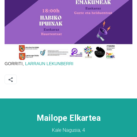
GORRITI,
LARRAUN
LEKUNBERRI
Mailope Elkartea
Kale Nagusia, 4