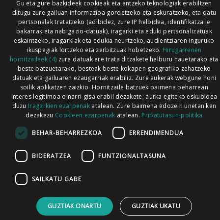
Gu eta gure bazkideek cookieak eta antzeko teknologiak erabiltzen
ditugu zure gailuan informazioa gordetzeko eta eskuratzeko, eta datu
pertsonalak tratatzeko (adibidez, zure IP helbidea, identifikatzaile
bakarrak eta nabigazio-datuak), iragarki eta eduki pertsonalizatuak
eskaintzeko, iragarkiak eta edukia neurtzeko, audientziaren inguruko
ikuspegiak lortzeko eta zerbitzuak hobetzeko.
Hirugarrenen
hornitzaileek (4)
zure datuak ere trata ditzakete helburu hauetarako eta
beste batzuetarako, besteak beste kokapen geografiko zehatzeko
datuak eta gailuaren ezaugarriak erabiliz. Zure aukerak webgune honi
soilik aplikatzen zaizkio. Hornitzaile batzuek baimena beharrean
interes legitimoa oinarri gisa erabil dezakete; aurka egiteko eskubidea
duzu
Iragarkien ezarpenak
atalean. Zure baimena edozein unetan ken
dezakezu
Cookieen ezarpenak
atalean.
Pribatutasun-politika
BEHAR-BEHARREZKOA
ERRENDIMENDUA
BIDERATZEA
FUNTZIONALTASUNA
SAILKATU GABE
GUZTIAK ONARTU
GUZTIAK UKATU