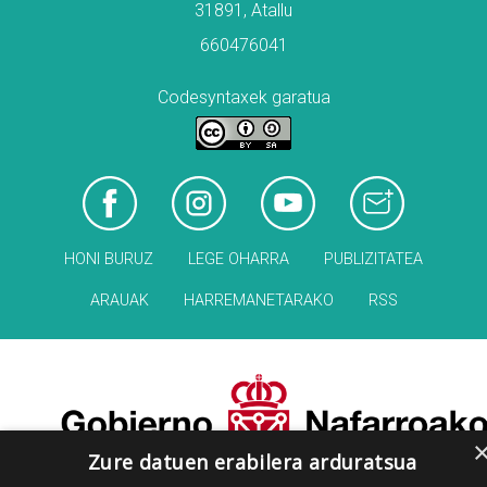
31891, Atallu
660476041
Codesyntaxek garatua
HONI BURUZ
LEGE OHARRA
PUBLIZITATEA
ARAUAK
HARREMANETARAKO
RSS
Zure datuen erabilera arduratsua