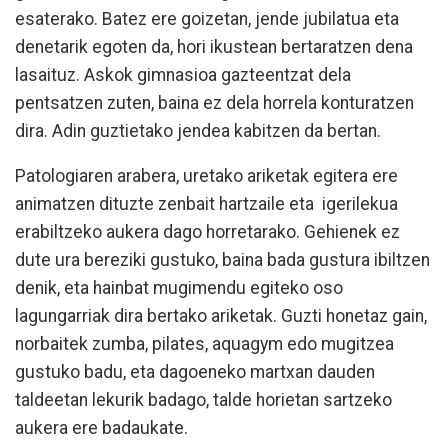
esaterako. Batez ere goizetan, jende jubilatua eta
denetarik egoten da, hori ikustean bertaratzen dena
lasaituz. Askok gimnasioa gazteentzat dela
pentsatzen zuten, baina ez dela horrela konturatzen
dira. Adin guztietako jendea kabitzen da bertan.
Patologiaren arabera, uretako ariketak egitera ere
animatzen dituzte zenbait hartzaile eta igerilekua
erabiltzeko aukera dago horretarako. Gehienek ez
dute ura bereziki gustuko, baina bada gustura ibiltzen
denik, eta hainbat mugimendu egiteko oso
lagungarriak dira bertako ariketak. Guzti honetaz gain,
norbaitek zumba, pilates, aquagym edo mugitzea
gustuko badu, eta dagoeneko martxan dauden
taldeetan lekurik badago, talde horietan sartzeko
aukera ere badaukate.