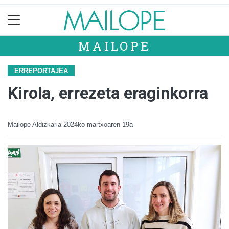
MAILOPE
ERREPORTAJEA
Kirola, errezeta eraginkorra
Mailope Aldizkaria
2024ko martxoaren 19a