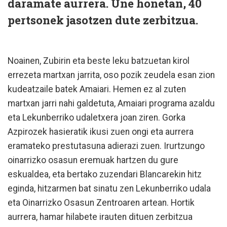
daramate aurrera. Une honetan, 40
pertsonek jasotzen dute zerbitzua.
Noainen, Zubirin eta beste leku batzuetan kirol
errezeta martxan jarrita, oso pozik zeudela esan zion
kudeatzaile batek Amaiari. Hemen ez al zuten
martxan jarri nahi galdetuta, Amaiari programa azaldu
eta Lekunberriko udaletxera joan ziren. Gorka
Azpirozek hasieratik ikusi zuen ongi eta aurrera
eramateko prestutasuna adierazi zuen. Irurtzungo
oinarrizko osasun eremuak hartzen du gure
eskualdea, eta bertako zuzendari Blancarekin hitz
eginda, hitzarmen bat sinatu zen Lekunberriko udala
eta Oinarrizko Osasun Zentroaren artean. Hortik
aurrera, hamar hilabete irauten dituen zerbitzua