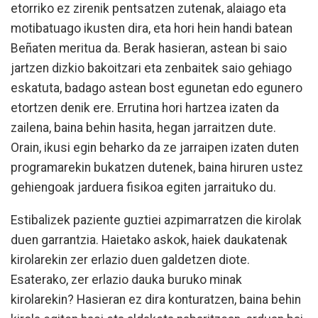
etorriko ez zirenik pentsatzen zutenak, alaiago eta
motibatuago ikusten dira, eta hori hein handi batean
Beñaten meritua da. Berak hasieran, astean bi saio
jartzen dizkio bakoitzari eta zenbaitek saio gehiago
eskatuta, badago astean bost egunetan edo egunero
etortzen denik ere. Errutina hori hartzea izaten da
zailena, baina behin hasita, hegan jarraitzen dute.
Orain, ikusi egin beharko da ze jarraipen izaten duten
programarekin bukatzen dutenek, baina hiruren ustez
gehiengoak jarduera fisikoa egiten jarraituko du.
Estibalizek paziente guztiei azpimarratzen die kirolak
duen garrantzia. Haietako askok, haiek daukatenak
kirolarekin zer erlazio duen galdetzen diote.
Esaterako, zer erlazio dauka buruko minak
kirolarekin? Hasieran ez dira konturatzen, baina behin