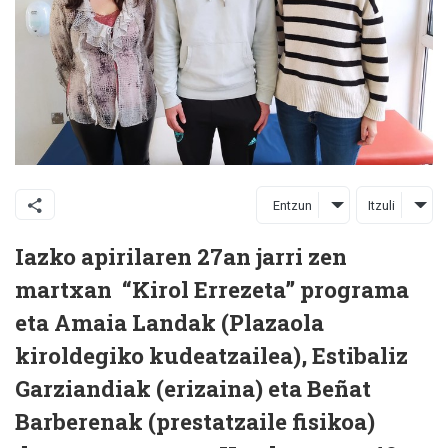
Entzun
Itzuli
Iazko apirilaren 27an jarri zen
martxan “Kirol Errezeta” programa
eta Amaia Landak (Plazaola
kiroldegiko kudeatzailea), Estibaliz
Garziandiak (erizaina) eta Beñat
Barberenak (prestatzaile fisikoa)