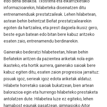
edo dena delakoa. Txostena eta elkarrizketako
informazioarekin, hilabeteka diseinatzen ditu
entrenamenduak prestatzaileak. Lehen hilabetean,
astean behin behintzat Beñat prestatzailearekin
egoten da hartzailea, eta prest dagoela ikusiz gero,
beste egun batean edo bitan bere kabuz aritzeko
esaten zaio, entrenamendu berdinarekin.
Gainerako bederatzi hilabeteetan, hilean behin
Beñatekin aritzen da pazientea ariketak nola egin
ikasteko, eta hortik aurrera, gainerako saioak bere
kabuz egiten ditu, esaten zaion progresioa jarraituz:
pisuak igoz, serieak igoz edota ariketak aldatuz.
Hilabete horretako saioak bukatzean, bien artean
balorazioa egin eta hurrengo hilabeteko prestaketa
antolatzen dute. Hilabetea luze ez egiteko, lehen
hamabost egunak pasatzean, gimnasioko Aitor