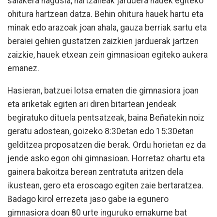
saiakera nagusia, hartzaileak jarduera hauek egiteko
ohitura hartzean datza. Behin ohitura hauek hartu eta
minak edo arazoak joan ahala, gauza berriak sartu eta
beraiei gehien gustatzen zaizkien jarduerak jartzen
zaizkie, hauek etxean zein gimnasioan egiteko aukera
emanez.
Hasieran, batzuei lotsa ematen die gimnasiora joan
eta ariketak egiten ari diren bitartean jendeak
begiratuko dituela pentsatzeak, baina Beñatekin noiz
geratu adostean, goizeko 8:30etan edo 15:30etan
gelditzea proposatzen die berak. Ordu horietan ez da
jende asko egon ohi gimnasioan. Horretaz ohartu eta
gainera bakoitza berean zentratuta aritzen dela
ikustean, gero eta erosoago egiten zaie bertaratzea.
Badago kirol errezeta jaso gabe ia egunero
gimnasiora doan 80 urte inguruko emakume bat