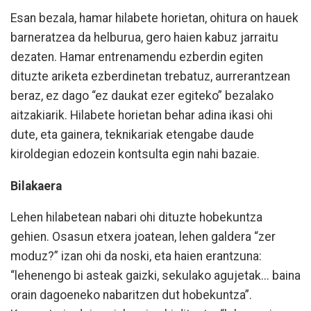
Esan bezala, hamar hilabete horietan, ohitura on hauek
barneratzea da helburua, gero haien kabuz jarraitu
dezaten. Hamar entrenamendu ezberdin egiten
dituzte ariketa ezberdinetan trebatuz, aurrerantzean
beraz, ez dago “ez daukat ezer egiteko” bezalako
aitzakiarik. Hilabete horietan behar adina ikasi ohi
dute, eta gainera, teknikariak etengabe daude
kiroldegian edozein kontsulta egin nahi bazaie.
Bilakaera
Lehen hilabetean nabari ohi dituzte hobekuntza
gehien. Osasun etxera joatean, lehen galdera “zer
moduz?” izan ohi da noski, eta haien erantzuna:
“lehenengo bi asteak gaizki, sekulako agujetak... baina
orain dagoeneko nabaritzen dut hobekuntza”.