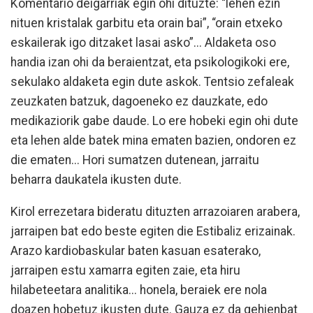
Komentario deigarriak egin ohi dituzte: “lehen ezin
nituen kristalak garbitu eta orain bai”, “orain etxeko
eskailerak igo ditzaket lasai asko”... Aldaketa oso
handia izan ohi da beraientzat, eta psikologikoki ere,
sekulako aldaketa egin dute askok. Tentsio zefaleak
zeuzkaten batzuk, dagoeneko ez dauzkate, edo
medikaziorik gabe daude. Lo ere hobeki egin ohi dute
eta lehen alde batek mina ematen bazien, ondoren ez
die ematen... Hori sumatzen dutenean, jarraitu
beharra daukatela ikusten dute.
Kirol errezetara bideratu dituzten arrazoiaren arabera,
jarraipen bat edo beste egiten die Estibaliz erizainak.
Arazo kardiobaskular baten kasuan esaterako,
jarraipen estu xamarra egiten zaie, eta hiru
hilabeteetara analitika... honela, beraiek ere nola
doazen hobetuz ikusten dute. Gauza ez da gehienbat