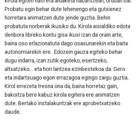
kirola egiten hasi eta aldaketa nabaritzean, orduan bai.
Probatu egin behar dute lehenengo eta gutxienez
horretara animatzen dute jende guztia. Behin
probatuta norberak ikusiko du. Kirola aisialdiko edota
denbora libreko kontu gisa ikusi izan da orain arte,
baina oso erlazionatuta dago osasunarekin eta baita
autonomiarekin ere. Edozein gauza egiteko behar
dugu indarra, izan zutik egoteko, esertzeko,
altxatzeko... eta hori lantzea ezinbestekoa da. Gero
eta indartsuago egon errazagoa egingo zaigu guztia.
Kirol errezeta tresna ona da, baina horretaz gain,
bakoitza bere kabuz kirola egitera ere animatzen
dute. Bertako instalakuntzak ere aprobetxatzeko
daude.