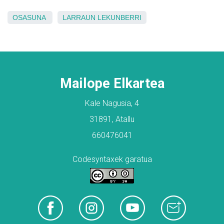
OSASUNA
LARRAUN
LEKUNBERRI
Mailope Elkartea
Kale Nagusia, 4
31891, Atallu
660476041
Codesyntaxek garatua