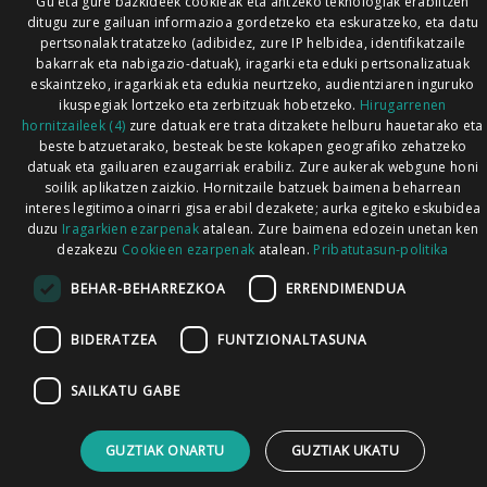
Gu eta gure bazkideek cookieak eta antzeko teknologiak erabiltzen
ditugu zure gailuan informazioa gordetzeko eta eskuratzeko, eta datu
pertsonalak tratatzeko (adibidez, zure IP helbidea, identifikatzaile
bakarrak eta nabigazio-datuak), iragarki eta eduki pertsonalizatuak
eskaintzeko, iragarkiak eta edukia neurtzeko, audientziaren inguruko
ikuspegiak lortzeko eta zerbitzuak hobetzeko.
Hirugarrenen
hornitzaileek (4)
zure datuak ere trata ditzakete helburu hauetarako eta
beste batzuetarako, besteak beste kokapen geografiko zehatzeko
datuak eta gailuaren ezaugarriak erabiliz. Zure aukerak webgune honi
soilik aplikatzen zaizkio. Hornitzaile batzuek baimena beharrean
interes legitimoa oinarri gisa erabil dezakete; aurka egiteko eskubidea
duzu
Iragarkien ezarpenak
atalean. Zure baimena edozein unetan ken
dezakezu
Cookieen ezarpenak
atalean.
Pribatutasun-politika
BEHAR-BEHARREZKOA
ERRENDIMENDUA
BIDERATZEA
FUNTZIONALTASUNA
SAILKATU GABE
GUZTIAK ONARTU
GUZTIAK UKATU