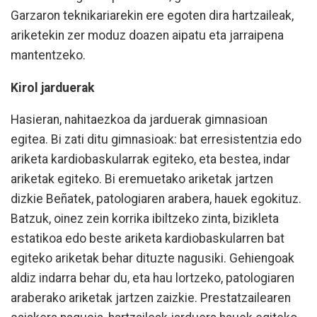
Garzaron teknikariarekin ere egoten dira hartzaileak,
ariketekin zer moduz doazen aipatu eta jarraipena
mantentzeko.
Kirol jarduerak
Hasieran, nahitaezkoa da jarduerak gimnasioan
egitea. Bi zati ditu gimnasioak: bat erresistentzia edo
ariketa kardiobaskularrak egiteko, eta bestea, indar
ariketak egiteko. Bi eremuetako ariketak jartzen
dizkie Beñatek, patologiaren arabera, hauek egokituz.
Batzuk, oinez zein korrika ibiltzeko zinta, bizikleta
estatikoa edo beste ariketa kardiobaskularren bat
egiteko ariketak behar dituzte nagusiki. Gehiengoak
aldiz indarra behar du, eta hau lortzeko, patologiaren
araberako ariketak jartzen zaizkie. Prestatzailearen