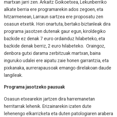
martxan jarri zen. Arkaitz Goikoetxea, Lekunberriko
alkate berria ere programarekin ados zegoen, eta
hitzarmenean, Larraun sartzea ere proposatu zen
osasun etxetik. Hori onartuta, bertako biztanleak dira
programa jasotzen dutenak gaur egun, kiroldegiko
bazkide ez denak 7 euro ordainduz hilabeteko, eta
bazkide denak berriz, 2 euro hilabeteko. Oraingoz,
denbora gutxi darama zerbitzuak martxan, baina
inguruko udalei ere aipatu zaie honen garrantzia, eta
pixkanaka, aurrerapausoak emango direlakoan daude
langileak.
Programa jasotzeko pausuak
Osasun etxearekin jartzen dira harremanetan
herritarrak lehenik. Erizainarekin izaten dute
lehenengo elkarrizketa eta duten patologiaren arabera