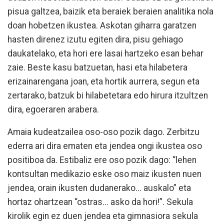
pisua galtzea, baizik eta beraiek beraien analitika nola
doan hobetzen ikustea. Askotan giharra garatzen
hasten direnez izutu egiten dira, pisu gehiago
daukatelako, eta hori ere lasai hartzeko esan behar
zaie. Beste kasu batzuetan, hasi eta hilabetera
erizainarengana joan, eta hortik aurrera, segun eta
zertarako, batzuk bi hilabetetara edo hirura itzultzen
dira, egoeraren arabera.
Amaia kudeatzailea oso-oso pozik dago. Zerbitzu
ederra ari dira ematen eta jendea ongi ikustea oso
positiboa da. Estibaliz ere oso pozik dago: “lehen
kontsultan medikazio eske oso maiz ikusten nuen
jendea, orain ikusten dudanerako... auskalo” eta
hortaz ohartzean “ostras... asko da hori!”. Sekula
kirolik egin ez duen jendea eta gimnasiora sekula