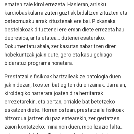
ematen zaie kirol errezeta. Hasieran, arrisku
kardiobaskularra zuten guztiak bidaltzen zituzten eta
osteomuskularrak zituztenak ere bai. Pixkanaka
bestelakoak dituztenei ere eman diete errezeta hau:
depresioa, antsietatea... dutenei esaterako.
Dokumentatu ahala, zer kasutan nabaritzen diren
hobekuntzak jakin dute, gero eta kasu gehiago
bideratuz programa honetara.
Prestatzaile fisikoak hartzaileak ze patologia duen
jakin dezan, txosten bat egiten du erizainak. Jarraian,
kiroldegiko harrerara joaten dira herritarrak
errezetarekin, eta bertan, orrialde bat betetzeko
eskatzen diete. Horren ostean, prestatzaile fisikoak
hitzordua jartzen du pazientearekin, zer gertatzen
zaion kontatzeko: mina non duen, mobilizazio falta...